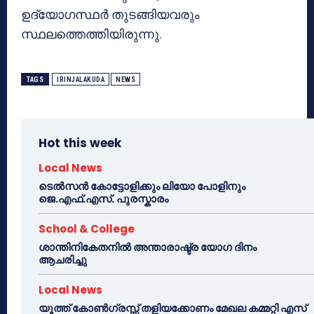
ഉദ്യോഗസ്ഥര്‍ തുടങ്ങിയവരും
സ്ഥലത്തെത്തിയിരുന്നു.
TAGS
IRINJALAKUDA
NEWS
Hot this week
Local News
ടെൽസൻ കോട്ടോളിക്കും ലിയോ പോളിനും
ജെ.എഫ്.എസ്. പുരസ്കാരം
School & College
ശാന്തിനികേതനിൽ അന്താരാഷ്ട്ര യോഗ ദിനം
ആചരിച്ചു
Local News
യൂത്ത് കോൺഗ്രസ്സ് തളിയക്കോണം മേഖല കമ്മറ്റി എസ്