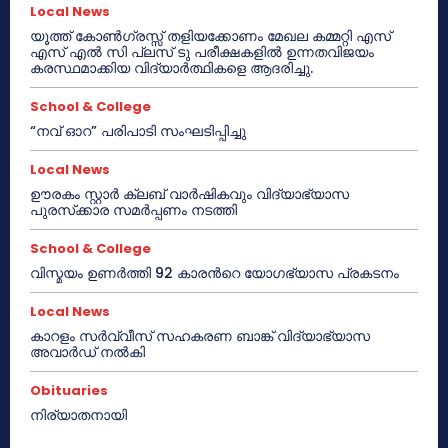
Local News
യൂത്ത് കോൺഗ്രസ്സ് തളിയക്കോണം മേഖല കമ്മറ്റി എസ്
എസ് എൽ സി പ്ലസ് ടു പരീക്ഷകളിൽ ഉന്നതവിജയം
കരസ്ഥമാക്കിയ വിദ്യാർത്ഥികളെ ആദരിച്ചു.
School & College
“നവ് ഓറ” പരിപാടി സംഘടിപ്പിച്ചു
Local News
ഊരകം സ്റ്റാർ ക്ലബ് വാർഷികവും വിദ്യാഭ്യാസ
പുരസ്‌ക്കാര സമർപ്പണം നടത്തി
School & College
വിസ്മയം ഉണർത്തി 92 കാരൻറെ യോഗഭ്യാസ പ്രകടനം
Local News
കാറളം സർവ്വീസ് സഹകരണ ബാങ്ക് വിദ്യാഭ്യാസ
അവാർഡ് നൽകി
Obituaries
നിര്യാതനായി