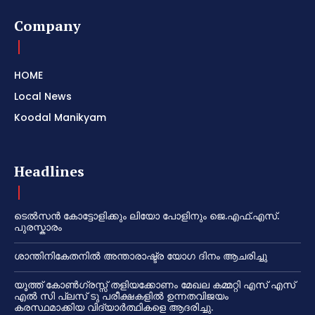
Company
HOME
Local News
Koodal Manikyam
Headlines
ടെൽസൻ കോട്ടോളിക്കും ലിയോ പോളിനും ജെ.എഫ്.എസ്.
പുരസ്കാരം
ശാന്തിനികേതനിൽ അന്താരാഷ്ട്ര യോഗ ദിനം ആചരിച്ചു
യൂത്ത് കോൺഗ്രസ്സ് തളിയക്കോണം മേഖല കമ്മറ്റി എസ് എസ്
എൽ സി പ്ലസ് ടു പരീക്ഷകളിൽ ഉന്നതവിജയം
കരസ്ഥമാക്കിയ വിദ്യാർത്ഥികളെ ആദരിച്ചു.