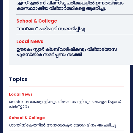
എസ് എൽ സി പ്ലസ് ടു പരീക്ഷകളിൽ ഉന്നതവിജയം
കരസ്ഥമാക്കിയ വിദ്യാർത്ഥികളെ ആദരിച്ചു.
School & College
“നവ് ഓറ” പരിപാടി സംഘടിപ്പിച്ചു
Local News
ഊരകം സ്റ്റാർ ക്ലബ് വാർഷികവും വിദ്യാഭ്യാസ
പുരസ്‌ക്കാര സമർപ്പണം നടത്തി
Topics
Local News
ടെൽസൻ കോട്ടോളിക്കും ലിയോ പോളിനും ജെ.എഫ്.എസ്.
പുരസ്കാരം
School & College
ശാന്തിനികേതനിൽ അന്താരാഷ്ട്ര യോഗ ദിനം ആചരിച്ചു