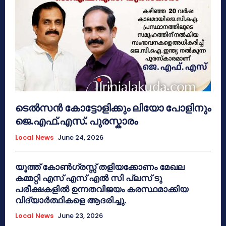
ടെൽസൻ കോട്ടോളിക്കും ലിയോ പോളിനും
ജെ.എഫ്.എസ്. പുരസ്കാരം
Local News
June 24, 2026
യൂത്ത് കോൺഗ്രസ്സ് തളിയക്കോണം മേഖല
കമ്മറ്റി എസ് എസ് എൽ സി പ്ലസ് ടു
പരീക്ഷകളിൽ ഉന്നതവിജയം കരസ്ഥമാക്കിയ
വിദ്യാർത്ഥികളെ ആദരിച്ചു.
Local News
June 23, 2026