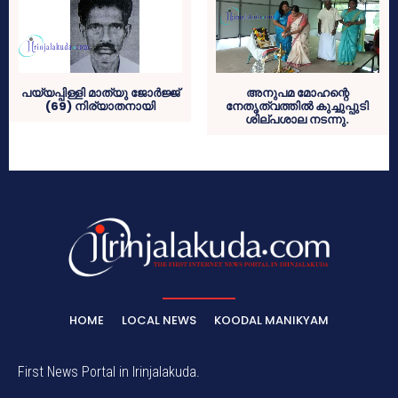
പയ്യപ്പിള്ളി മാത്യു ജോര്‍ജ്ജ്
അനുപമ മോഹന്റെ
(69) നിര്യാതനായി
നേതൃത്വത്തില്‍ കുച്ചുപ്പുടി
ശില്പശാല നടന്നു.
HOME
LOCAL NEWS
KOODAL MANIKYAM
First News Portal in Irinjalakuda.