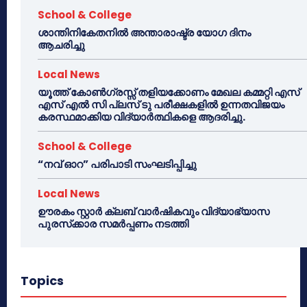
School & College
ശാന്തിനികേതനിൽ അന്താരാഷ്ട്ര യോഗ ദിനം
ആചരിച്ചു
Local News
യൂത്ത് കോൺഗ്രസ്സ് തളിയക്കോണം മേഖല കമ്മറ്റി എസ്
എസ് എൽ സി പ്ലസ് ടു പരീക്ഷകളിൽ ഉന്നതവിജയം
കരസ്ഥമാക്കിയ വിദ്യാർത്ഥികളെ ആദരിച്ചു.
School & College
“നവ് ഓറ” പരിപാടി സംഘടിപ്പിച്ചു
Local News
ഊരകം സ്റ്റാർ ക്ലബ് വാർഷികവും വിദ്യാഭ്യാസ
പുരസ്‌ക്കാര സമർപ്പണം നടത്തി
Topics