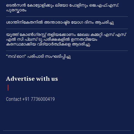
ടെൽസൻ കോട്ടോളിക്കും ലിയോ പോളിനും ജെ.എഫ്.എസ്.
പുരസ്കാരം
ശാന്തിനികേതനിൽ അന്താരാഷ്ട്ര യോഗ ദിനം ആചരിച്ചു
യൂത്ത് കോൺഗ്രസ്സ് തളിയക്കോണം മേഖല കമ്മറ്റി എസ് എസ്
എൽ സി പ്ലസ് ടു പരീക്ഷകളിൽ ഉന്നതവിജയം
കരസ്ഥമാക്കിയ വിദ്യാർത്ഥികളെ ആദരിച്ചു.
“നവ് ഓറ” പരിപാടി സംഘടിപ്പിച്ചു
Advertise with us
Contact +91 7736000419