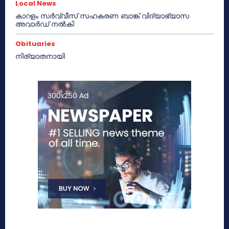
Local News
കാറളം സർവ്വീസ് സഹകരണ ബാങ്ക് വിദ്യാഭ്യാസ
അവാർഡ് നൽകി
Obituaries
നിര്യാതനായി