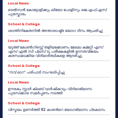
Local News
ടെൽസൻ കോട്ടോളിക്കും ലിയോ പോളിനും ജെ.എഫ്.എസ്.
പുരസ്കാരം
School & College
ശാന്തിനികേതനിൽ അന്താരാഷ്ട്ര യോഗ ദിനം ആചരിച്ചു
Local News
യൂത്ത് കോൺഗ്രസ്സ് തളിയക്കോണം മേഖല കമ്മറ്റി എസ്
എസ് എൽ സി പ്ലസ് ടു പരീക്ഷകളിൽ ഉന്നതവിജയം
കരസ്ഥമാക്കിയ വിദ്യാർത്ഥികളെ ആദരിച്ചു.
School & College
“നവ് ഓറ” പരിപാടി സംഘടിപ്പിച്ചു
Local News
ഊരകം സ്റ്റാർ ക്ലബ് വാർഷികവും വിദ്യാഭ്യാസ
പുരസ്‌ക്കാര സമർപ്പണം നടത്തി
School & College
വിസ്മയം ഉണർത്തി 92 കാരൻറെ യോഗഭ്യാസ പ്രകടനം