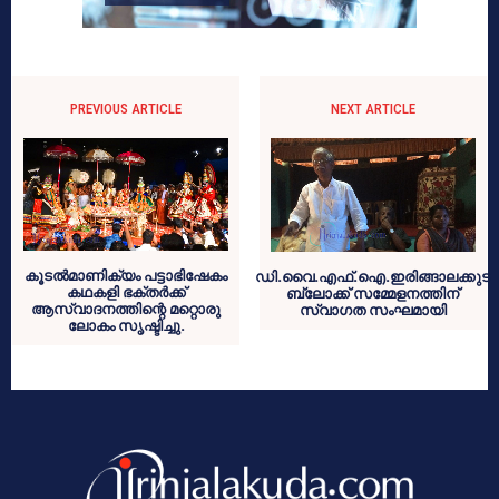
PREVIOUS ARTICLE
NEXT ARTICLE
കൂടല്‍മാണിക്യം പട്ടാഭിഷേകം
ഡി.വൈ.എഫ്.ഐ.ഇരിങ്ങാലക്കുട
കഥകളി ഭക്തര്‍ക്ക്
ബ്ലോക്ക് സമ്മേളനത്തിന്
ആസ്വാദനത്തിന്റെ മറ്റൊരു
സ്വാഗത സംഘമായി
ലോകം സൃഷ്ടിച്ചു.