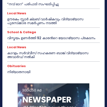
“നവ് ഓറ” പരിപാടി സംഘടിപ്പിച്ചു
Local News
ഊരകം സ്റ്റാർ ക്ലബ് വാർഷികവും വിദ്യാഭ്യാസ
പുരസ്‌ക്കാര സമർപ്പണം നടത്തി
School & College
വിസ്മയം ഉണർത്തി 92 കാരൻറെ യോഗഭ്യാസ പ്രകടനം
Local News
കാറളം സർവ്വീസ് സഹകരണ ബാങ്ക് വിദ്യാഭ്യാസ
അവാർഡ് നൽകി
Obituaries
നിര്യാതനായി