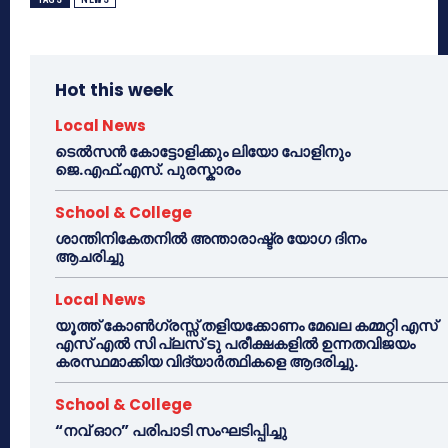
Hot this week
Local News
ടെൽസൻ കോട്ടോളിക്കും ലിയോ പോളിനും
ജെ.എഫ്.എസ്. പുരസ്കാരം
School & College
ശാന്തിനികേതനിൽ അന്താരാഷ്ട്ര യോഗ ദിനം
ആചരിച്ചു
Local News
യൂത്ത് കോൺഗ്രസ്സ് തളിയക്കോണം മേഖല കമ്മറ്റി എസ്
എസ് എൽ സി പ്ലസ് ടു പരീക്ഷകളിൽ ഉന്നതവിജയം
കരസ്ഥമാക്കിയ വിദ്യാർത്ഥികളെ ആദരിച്ചു.
School & College
“നവ് ഓറ” പരിപാടി സംഘടിപ്പിച്ചു