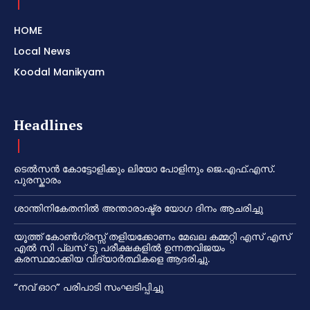
HOME
Local News
Koodal Manikyam
Headlines
ടെൽസൻ കോട്ടോളിക്കും ലിയോ പോളിനും ജെ.എഫ്.എസ്.
പുരസ്കാരം
ശാന്തിനികേതനിൽ അന്താരാഷ്ട്ര യോഗ ദിനം ആചരിച്ചു
യൂത്ത് കോൺഗ്രസ്സ് തളിയക്കോണം മേഖല കമ്മറ്റി എസ് എസ്
എൽ സി പ്ലസ് ടു പരീക്ഷകളിൽ ഉന്നതവിജയം
കരസ്ഥമാക്കിയ വിദ്യാർത്ഥികളെ ആദരിച്ചു.
“നവ് ഓറ” പരിപാടി സംഘടിപ്പിച്ചു