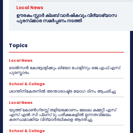
Local News
ഊരകം സ്റ്റാർ ക്ലബ് വാർഷികവും വിദ്യാഭ്യാസ
പുരസ്‌ക്കാര സമർപ്പണം നടത്തി
Topics
Local News
ടെൽസൻ കോട്ടോളിക്കും ലിയോ പോളിനും ജെ.എഫ്.എസ്.
പുരസ്കാരം
School & College
ശാന്തിനികേതനിൽ അന്താരാഷ്ട്ര യോഗ ദിനം ആചരിച്ചു
Local News
യൂത്ത് കോൺഗ്രസ്സ് തളിയക്കോണം മേഖല കമ്മറ്റി എസ്
എസ് എൽ സി പ്ലസ് ടു പരീക്ഷകളിൽ ഉന്നതവിജയം
കരസ്ഥമാക്കിയ വിദ്യാർത്ഥികളെ ആദരിച്ചു.
School & College