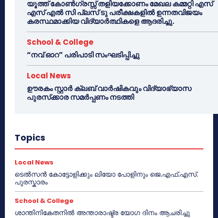
യൂത്ത് കോൺഗ്രസ്സ് തളിയക്കോണം മേഖല കമ്മറ്റി എസ്
എസ് എൽ സി പ്ലസ് ടു പരീക്ഷകളിൽ ഉന്നതവിജയം
കരസ്ഥമാക്കിയ വിദ്യാർത്ഥികളെ ആദരിച്ചു.
School & College
“നവ് ഓറ” പരിപാടി സംഘടിപ്പിച്ചു
Local News
ഊരകം സ്റ്റാർ ക്ലബ് വാർഷികവും വിദ്യാഭ്യാസ
പുരസ്‌ക്കാര സമർപ്പണം നടത്തി
Topics
Local News
ടെൽസൻ കോട്ടോളിക്കും ലിയോ പോളിനും ജെ.എഫ്.എസ്.
പുരസ്കാരം
School & College
ശാന്തിനികേതനിൽ അന്താരാഷ്ട്ര യോഗ ദിനം ആചരിച്ചു