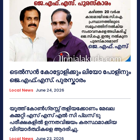
ടെൽസൻ കോട്ടോളിക്കും ലിയോ പോളിനും
ജെ.എഫ്.എസ്. പുരസ്കാരം
Local News
June 24, 2026
യൂത്ത് കോൺഗ്രസ്സ് തളിയക്കോണം മേഖല
കമ്മറ്റി എസ് എസ് എൽ സി പ്ലസ് ടു
പരീക്ഷകളിൽ ഉന്നതവിജയം കരസ്ഥമാക്കിയ
വിദ്യാർത്ഥികളെ ആദരിച്ചു.
Local News
June 23, 2026