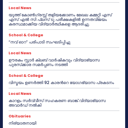
Local News
യൂത്ത് കോൺഗ്രസ്സ് തളിയക്കോണം മേഖല കമ്മറ്റി എസ്
എസ് എൽ സി പ്ലസ് ടു പരീക്ഷകളിൽ ഉന്നതവിജയം
കരസ്ഥമാക്കിയ വിദ്യാർത്ഥികളെ ആദരിച്ചു.
School & College
“നവ് ഓറ” പരിപാടി സംഘടിപ്പിച്ചു
Local News
ഊരകം സ്റ്റാർ ക്ലബ് വാർഷികവും വിദ്യാഭ്യാസ
പുരസ്‌ക്കാര സമർപ്പണം നടത്തി
School & College
വിസ്മയം ഉണർത്തി 92 കാരൻറെ യോഗഭ്യാസ പ്രകടനം
Local News
കാറളം സർവ്വീസ് സഹകരണ ബാങ്ക് വിദ്യാഭ്യാസ
അവാർഡ് നൽകി
Obituaries
നിര്യാതനായി