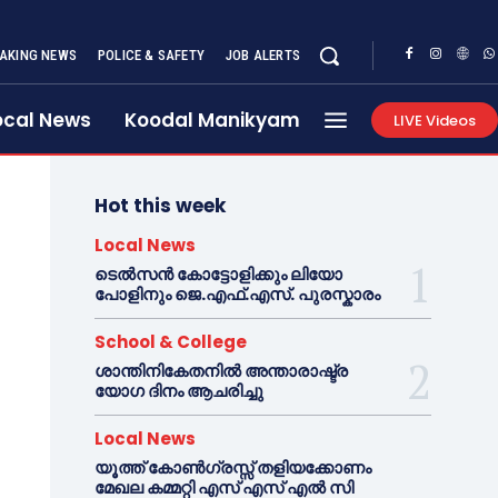
AKING NEWS
POLICE & SAFETY
JOB ALERTS
ocal News
Koodal Manikyam
LIVE Videos
Hot this week
Local News
ടെൽസൻ കോട്ടോളിക്കും ലിയോ
പോളിനും ജെ.എഫ്.എസ്. പുരസ്കാരം
School & College
ശാന്തിനികേതനിൽ അന്താരാഷ്ട്ര
യോഗ ദിനം ആചരിച്ചു
Local News
യൂത്ത് കോൺഗ്രസ്സ് തളിയക്കോണം
മേഖല കമ്മറ്റി എസ് എസ് എൽ സി