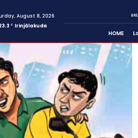
urday, August 8, 2026
BRE
23.3
Irinjālakuda
C
HOME
L