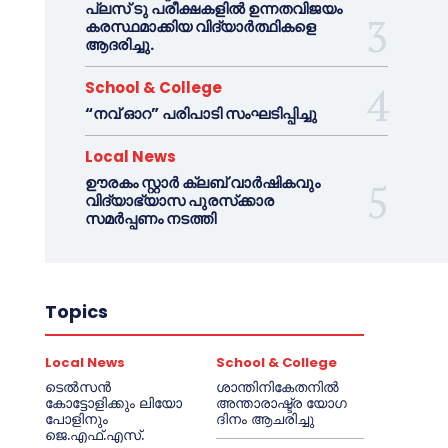
പ്ലസ് ടു പരീക്ഷകളിൽ ഉന്നതവിജയം
കരസ്ഥമാക്കിയ വിദ്യാർത്ഥികളെ
ആദരിച്ചു.
School & College
“നവ് ഓറ” പരിപാടി സംഘടിപ്പിച്ചു
Local News
ഊരകം സ്റ്റാർ ക്ലബ് വാർഷികവും
വിദ്യാഭ്യാസ പുരസ്‌ക്കാര
സമർപ്പണം നടത്തി
Topics
Local News
School & College
ടെൽസൻ
ശാന്തിനികേതനിൽ
കോട്ടോളിക്കും ലിയോ
അന്താരാഷ്ട്ര യോഗ
പോളിനും
ദിനം ആചരിച്ചു
ജെ.എഫ്.എസ്.