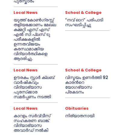
പുരസ്കാരം
Local News
School & College
യൂത്ത് കോൺഗ്രസ്സ്
“നവ് ഓറ” പരിപാടി
തളിയക്കോണം മേഖല
സംഘടിപ്പിച്ചു
കമ്മറ്റി എസ് എസ്
എൽ സി പ്ലസ് ടു
പരീക്ഷകളിൽ
ഉന്നതവിജയം
കരസ്ഥമാക്കിയ
വിദ്യാർത്ഥികളെ
ആദരിച്ചു.
Local News
School & College
ഊരകം സ്റ്റാർ ക്ലബ്
വിസ്മയം ഉണർത്തി 92
വാർഷികവും
കാരൻറെ
വിദ്യാഭ്യാസ
യോഗഭ്യാസ
പുരസ്‌ക്കാര
പ്രകടനം
സമർപ്പണം നടത്തി
Local News
Obituaries
കാറളം സർവ്വീസ്
നിര്യാതനായി
സഹകരണ ബാങ്ക്
വിദ്യാഭ്യാസ
അവാർഡ് നൽകി