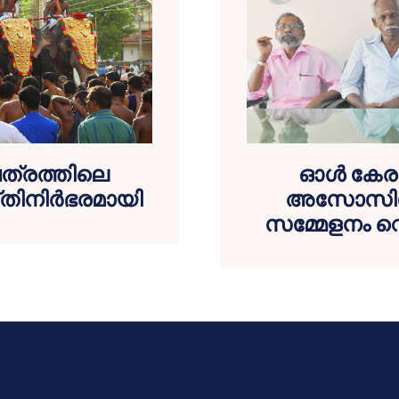
േത്രത്തിലെ
ഓള്‍ കേരള
ിനിര്‍ഭരമായി
അസോസിയേഷ
സമ്മേളനം വെള്ള