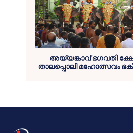
അയ്യങ്കാവ് ഭഗവതി ക്ഷ
താലപ്പൊലി മഹോത്സവം ഭക്ത