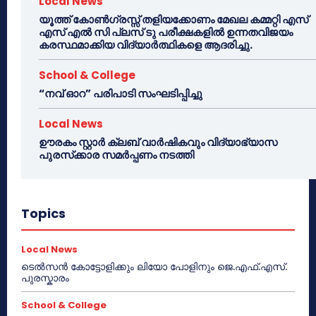
Local News
യൂത്ത് കോൺഗ്രസ്സ് തളിയക്കോണം മേഖല കമ്മറ്റി എസ്
എസ് എൽ സി പ്ലസ് ടു പരീക്ഷകളിൽ ഉന്നതവിജയം
കരസ്ഥമാക്കിയ വിദ്യാർത്ഥികളെ ആദരിച്ചു.
School & College
“നവ് ഓറ” പരിപാടി സംഘടിപ്പിച്ചു
Local News
ഊരകം സ്റ്റാർ ക്ലബ് വാർഷികവും വിദ്യാഭ്യാസ
പുരസ്‌ക്കാര സമർപ്പണം നടത്തി
Topics
Local News
ടെൽസൻ കോട്ടോളിക്കും ലിയോ പോളിനും ജെ.എഫ്.എസ്.
പുരസ്കാരം
School & College