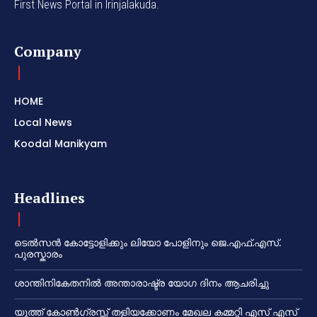
First News Portal in Irinjalakuda.
Company
HOME
Local News
Koodal Manikyam
Headlines
ടെൽസൻ കോട്ടോളിക്കും ലിയോ പോളിനും ജെ.എഫ്.എസ്.
പുരസ്കാരം
ശാന്തിനികേതനിൽ അന്താരാഷ്ട്ര യോഗ ദിനം ആചരിച്ചു
യൂത്ത് കോൺഗ്രസ്സ് തളിയക്കോണം മേഖല കമ്മറ്റി എസ് എസ്