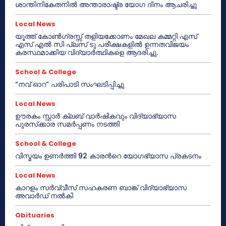
ശാന്തിനികേതനിൽ അന്താരാഷ്ട്ര യോഗ ദിനം ആചരിച്ചു
Local News
യൂത്ത് കോൺഗ്രസ്സ് തളിയക്കോണം മേഖല കമ്മറ്റി എസ്
എസ് എൽ സി പ്ലസ് ടു പരീക്ഷകളിൽ ഉന്നതവിജയം
കരസ്ഥമാക്കിയ വിദ്യാർത്ഥികളെ ആദരിച്ചു.
School & College
“നവ് ഓറ” പരിപാടി സംഘടിപ്പിച്ചു
Local News
ഊരകം സ്റ്റാർ ക്ലബ് വാർഷികവും വിദ്യാഭ്യാസ
പുരസ്‌ക്കാര സമർപ്പണം നടത്തി
School & College
വിസ്മയം ഉണർത്തി 92 കാരൻറെ യോഗഭ്യാസ പ്രകടനം
Local News
കാറളം സർവ്വീസ് സഹകരണ ബാങ്ക് വിദ്യാഭ്യാസ
അവാർഡ് നൽകി
Obituaries