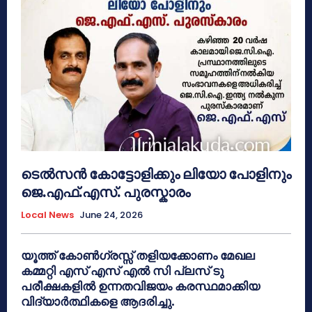
ടെൽസൻ കോട്ടോളിക്കും ലിയോ പോളിനും
ജെ.എഫ്.എസ്. പുരസ്കാരം
Local News
June 24, 2026
യൂത്ത് കോൺഗ്രസ്സ് തളിയക്കോണം മേഖല
കമ്മറ്റി എസ് എസ് എൽ സി പ്ലസ് ടു
പരീക്ഷകളിൽ ഉന്നതവിജയം കരസ്ഥമാക്കിയ
വിദ്യാർത്ഥികളെ ആദരിച്ചു.