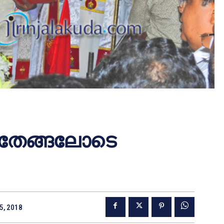
 തേങ്ങലോടെ
5, 2018