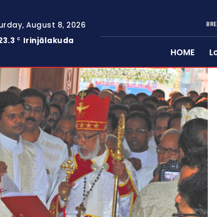
urday, August 8, 2026
BRE
23.3
Irinjālakuda
C
HOME
L