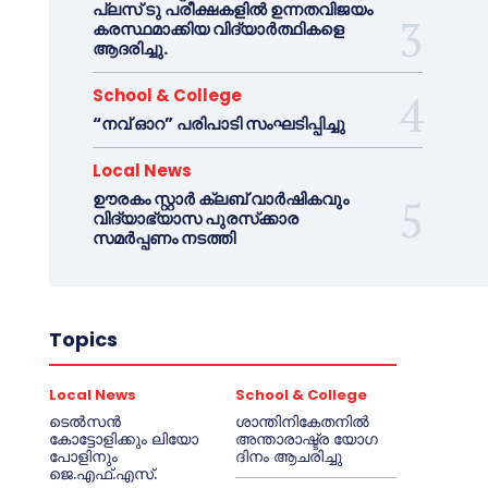
പ്ലസ് ടു പരീക്ഷകളിൽ ഉന്നതവിജയം
കരസ്ഥമാക്കിയ വിദ്യാർത്ഥികളെ
ആദരിച്ചു.
School & College
“നവ് ഓറ” പരിപാടി സംഘടിപ്പിച്ചു
Local News
ഊരകം സ്റ്റാർ ക്ലബ് വാർഷികവും
വിദ്യാഭ്യാസ പുരസ്‌ക്കാര
സമർപ്പണം നടത്തി
Topics
Local News
School & College
ടെൽസൻ
ശാന്തിനികേതനിൽ
കോട്ടോളിക്കും ലിയോ
അന്താരാഷ്ട്ര യോഗ
പോളിനും
ദിനം ആചരിച്ചു
ജെ.എഫ്.എസ്.