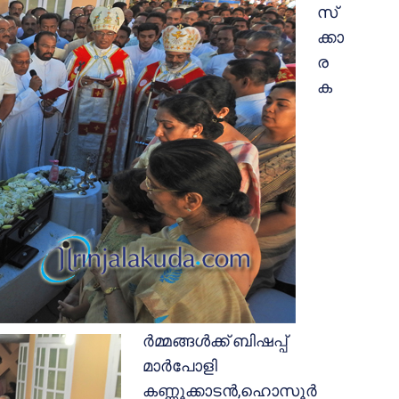
സ്‌
ക്കാ
ര
ക
ര്‍മ്മങ്ങള്‍ക്ക് ബിഷപ്പ്
മാര്‍പോളി
കണ്ണൂക്കാടന്‍,ഹൊസൂര്‍