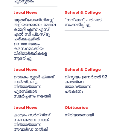
പുരസ്കാരം
Local News
School & College
യൂത്ത് കോൺഗ്രസ്സ്
“നവ് ഓറ” പരിപാടി
തളിയക്കോണം മേഖല
സംഘടിപ്പിച്ചു
കമ്മറ്റി എസ് എസ്
എൽ സി പ്ലസ് ടു
പരീക്ഷകളിൽ
ഉന്നതവിജയം
കരസ്ഥമാക്കിയ
വിദ്യാർത്ഥികളെ
ആദരിച്ചു.
Local News
School & College
ഊരകം സ്റ്റാർ ക്ലബ്
വിസ്മയം ഉണർത്തി 92
വാർഷികവും
കാരൻറെ
വിദ്യാഭ്യാസ
യോഗഭ്യാസ
പുരസ്‌ക്കാര
പ്രകടനം
സമർപ്പണം നടത്തി
Local News
Obituaries
കാറളം സർവ്വീസ്
നിര്യാതനായി
സഹകരണ ബാങ്ക്
വിദ്യാഭ്യാസ
അവാർഡ് നൽകി