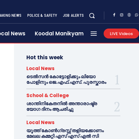
AKING NEWS
POLICE & SAFETY
JOB ALERTS
ocal News
Koodal Manikyam
LIVE Videos
Hot this week
Local News
ടെൽസൻ കോട്ടോളിക്കും ലിയോ
പോളിനും ജെ.എഫ്.എസ്. പുരസ്കാരം
School & College
ശാന്തിനികേതനിൽ അന്താരാഷ്ട്ര
യോഗ ദിനം ആചരിച്ചു
Local News
യൂത്ത് കോൺഗ്രസ്സ് തളിയക്കോണം
മേഖല കമ്മറ്റി എസ് എസ് എൽ സി