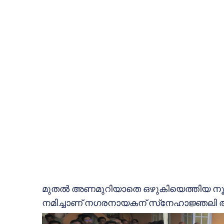
മുതല്‍ അണമുറിയാതെ ഒഴുകിയെത്തിയ നൂറ്
നമിച്ചാണ് നഗരനായകന് സ്‌നേഹാജ്ഞലി അര്‍പ്പി