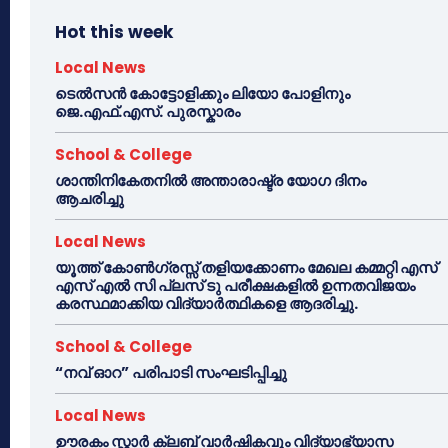
Hot this week
Local News
ടെൽസൻ കോട്ടോളിക്കും ലിയോ പോളിനും
ജെ.എഫ്.എസ്. പുരസ്കാരം
School & College
ശാന്തിനികേതനിൽ അന്താരാഷ്ട്ര യോഗ ദിനം
ആചരിച്ചു
Local News
യൂത്ത് കോൺഗ്രസ്സ് തളിയക്കോണം മേഖല കമ്മറ്റി എസ്
എസ് എൽ സി പ്ലസ് ടു പരീക്ഷകളിൽ ഉന്നതവിജയം
കരസ്ഥമാക്കിയ വിദ്യാർത്ഥികളെ ആദരിച്ചു.
School & College
“നവ് ഓറ” പരിപാടി സംഘടിപ്പിച്ചു
Local News
ഊരകം സ്റ്റാർ ക്ലബ് വാർഷികവും വിദ്യാഭ്യാസ