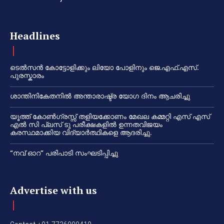
Headlines
ടെൽസൻ കോട്ടോളിക്കും ലിയോ പോളിനും ജെ.എഫ്.എസ്.
പുരസ്കാരം
ശാന്തിനികേതനിൽ അന്താരാഷ്ട്ര യോഗ ദിനം ആചരിച്ചു
യൂത്ത് കോൺഗ്രസ്സ് തളിയക്കോണം മേഖല കമ്മറ്റി എസ് എസ്
എൽ സി പ്ലസ് ടു പരീക്ഷകളിൽ ഉന്നതവിജയം
കരസ്ഥമാക്കിയ വിദ്യാർത്ഥികളെ ആദരിച്ചു.
“നവ് ഓറ” പരിപാടി സംഘടിപ്പിച്ചു
Advertise with us