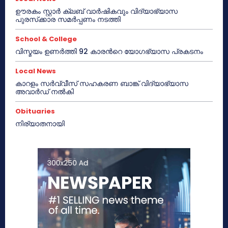
ഊരകം സ്റ്റാർ ക്ലബ് വാർഷികവും വിദ്യാഭ്യാസ
പുരസ്‌ക്കാര സമർപ്പണം നടത്തി
School & College
വിസ്മയം ഉണർത്തി 92 കാരൻറെ യോഗഭ്യാസ പ്രകടനം
Local News
കാറളം സർവ്വീസ് സഹകരണ ബാങ്ക് വിദ്യാഭ്യാസ
അവാർഡ് നൽകി
Obituaries
നിര്യാതനായി