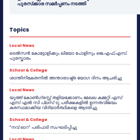
പുരസ്‌ക്കാര സമർപ്പണം നടത്തി
Topics
Local News
ടെൽസൻ കോട്ടോളിക്കും ലിയോ പോളിനും ജെ.എഫ്.എസ്.
പുരസ്കാരം
School & College
ശാന്തിനികേതനിൽ അന്താരാഷ്ട്ര യോഗ ദിനം ആചരിച്ചു
Local News
യൂത്ത് കോൺഗ്രസ്സ് തളിയക്കോണം മേഖല കമ്മറ്റി എസ്
എസ് എൽ സി പ്ലസ് ടു പരീക്ഷകളിൽ ഉന്നതവിജയം
കരസ്ഥമാക്കിയ വിദ്യാർത്ഥികളെ ആദരിച്ചു.
School & College
“നവ് ഓറ” പരിപാടി സംഘടിപ്പിച്ചു
Local News