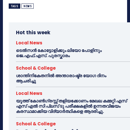
TAGS
NEWS
Hot this week
Local News
ടെൽസൻ കോട്ടോളിക്കും ലിയോ പോളിനും
ജെ.എഫ്.എസ്. പുരസ്കാരം
School & College
ശാന്തിനികേതനിൽ അന്താരാഷ്ട്ര യോഗ ദിനം
ആചരിച്ചു
Local News
യൂത്ത് കോൺഗ്രസ്സ് തളിയക്കോണം മേഖല കമ്മറ്റി എസ്
എസ് എൽ സി പ്ലസ് ടു പരീക്ഷകളിൽ ഉന്നതവിജയം
കരസ്ഥമാക്കിയ വിദ്യാർത്ഥികളെ ആദരിച്ചു.
School & College