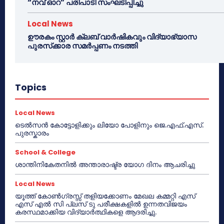
“നവ് ഓറ” പരിപാടി സംഘടിപ്പിച്ചു
Local News
ഊരകം സ്റ്റാർ ക്ലബ് വാർഷികവും വിദ്യാഭ്യാസ
പുരസ്‌ക്കാര സമർപ്പണം നടത്തി
Topics
Local News
ടെൽസൻ കോട്ടോളിക്കും ലിയോ പോളിനും ജെ.എഫ്.എസ്.
പുരസ്കാരം
School & College
ശാന്തിനികേതനിൽ അന്താരാഷ്ട്ര യോഗ ദിനം ആചരിച്ചു
Local News
യൂത്ത് കോൺഗ്രസ്സ് തളിയക്കോണം മേഖല കമ്മറ്റി എസ്
എസ് എൽ സി പ്ലസ് ടു പരീക്ഷകളിൽ ഉന്നതവിജയം
കരസ്ഥമാക്കിയ വിദ്യാർത്ഥികളെ ആദരിച്ചു.