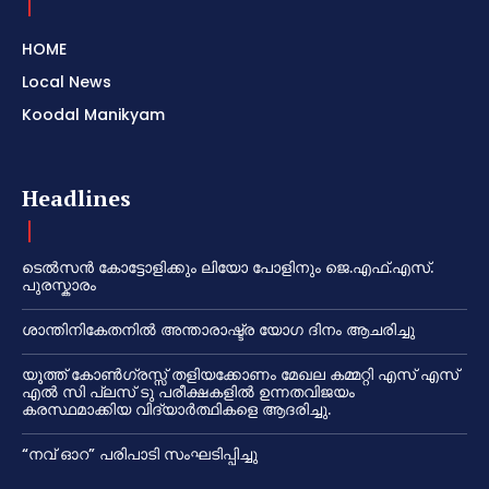
HOME
Local News
Koodal Manikyam
Headlines
ടെൽസൻ കോട്ടോളിക്കും ലിയോ പോളിനും ജെ.എഫ്.എസ്.
പുരസ്കാരം
ശാന്തിനികേതനിൽ അന്താരാഷ്ട്ര യോഗ ദിനം ആചരിച്ചു
യൂത്ത് കോൺഗ്രസ്സ് തളിയക്കോണം മേഖല കമ്മറ്റി എസ് എസ്
എൽ സി പ്ലസ് ടു പരീക്ഷകളിൽ ഉന്നതവിജയം
കരസ്ഥമാക്കിയ വിദ്യാർത്ഥികളെ ആദരിച്ചു.
“നവ് ഓറ” പരിപാടി സംഘടിപ്പിച്ചു