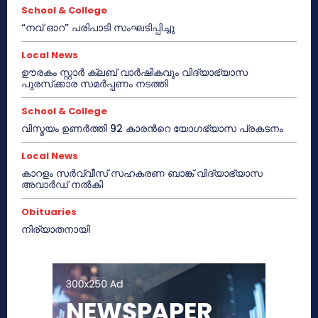
School & College
“നവ് ഓറ” പരിപാടി സംഘടിപ്പിച്ചു
Local News
ഊരകം സ്റ്റാർ ക്ലബ് വാർഷികവും വിദ്യാഭ്യാസ
പുരസ്‌ക്കാര സമർപ്പണം നടത്തി
School & College
വിസ്മയം ഉണർത്തി 92 കാരൻറെ യോഗഭ്യാസ പ്രകടനം
Local News
കാറളം സർവ്വീസ് സഹകരണ ബാങ്ക് വിദ്യാഭ്യാസ
അവാർഡ് നൽകി
Obituaries
നിര്യാതനായി