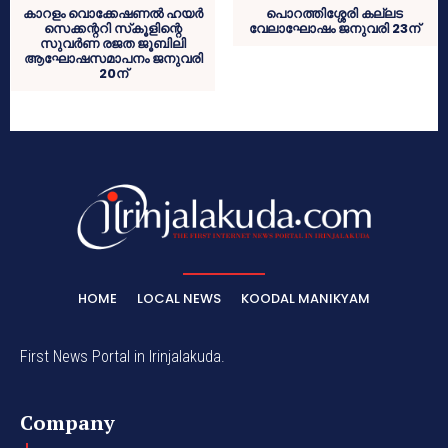
കാറളം വൊക്കേഷണല്‍ ഹയര്‍
പൊറത്തിശ്ശേരി കല്ലട
സെക്കന്ററി സ്‌കൂളിന്റെ
വേലാഘോഷം ജനുവരി 23ന്
സുവര്‍ണ രജത ജൂബിലി
ആഘോഷസമാപനം ജനുവരി
20ന്
HOME
LOCAL NEWS
KOODAL MANIKYAM
First News Portal in Irinjalakuda.
Company