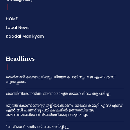
HOME
Local News
Koodal Manikyam
Headlines
ടെൽസൻ കോട്ടോളിക്കും ലിയോ പോളിനും ജെ.എഫ്.എസ്.
പുരസ്കാരം
ശാന്തിനികേതനിൽ അന്താരാഷ്ട്ര യോഗ ദിനം ആചരിച്ചു
യൂത്ത് കോൺഗ്രസ്സ് തളിയക്കോണം മേഖല കമ്മറ്റി എസ് എസ്
എൽ സി പ്ലസ് ടു പരീക്ഷകളിൽ ഉന്നതവിജയം
കരസ്ഥമാക്കിയ വിദ്യാർത്ഥികളെ ആദരിച്ചു.
“നവ് ഓറ” പരിപാടി സംഘടിപ്പിച്ചു