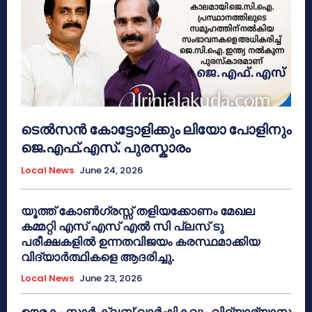
ടെൽസൻ കോട്ടോളിക്കും ലിയോ പോളിനും
ജെ.എഫ്.എസ്. പുരസ്കാരം
Local News
June 24, 2026
യൂത്ത് കോൺഗ്രസ്സ് തളിയക്കോണം മേഖല
കമ്മറ്റി എസ് എസ് എൽ സി പ്ലസ് ടു
പരീക്ഷകളിൽ ഉന്നതവിജയം കരസ്ഥമാക്കിയ
വിദ്യാർത്ഥികളെ ആദരിച്ചു.
Local News
June 23, 2026
ഊരകം സ്റ്റാർ ക്ലബ് വാർഷികവും വിദ്യാഭ്യാസ