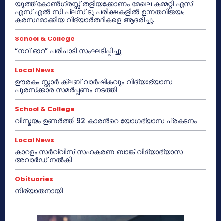
യൂത്ത് കോൺഗ്രസ്സ് തളിയക്കോണം മേഖല കമ്മറ്റി എസ്
എസ് എൽ സി പ്ലസ് ടു പരീക്ഷകളിൽ ഉന്നതവിജയം
കരസ്ഥമാക്കിയ വിദ്യാർത്ഥികളെ ആദരിച്ചു.
School & College
“നവ് ഓറ” പരിപാടി സംഘടിപ്പിച്ചു
Local News
ഊരകം സ്റ്റാർ ക്ലബ് വാർഷികവും വിദ്യാഭ്യാസ
പുരസ്‌ക്കാര സമർപ്പണം നടത്തി
School & College
വിസ്മയം ഉണർത്തി 92 കാരൻറെ യോഗഭ്യാസ പ്രകടനം
Local News
കാറളം സർവ്വീസ് സഹകരണ ബാങ്ക് വിദ്യാഭ്യാസ
അവാർഡ് നൽകി
Obituaries
നിര്യാതനായി