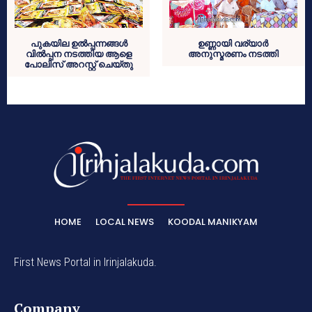
പുകയില ഉല്‍പ്പന്നങ്ങള്‍
ഉണ്ണായി വര്യാര്‍
വില്‍പ്പന നടത്തിയ ആളെ
അനുസ്മരണം നടത്തി
പോലിസ് അറസ്റ്റ് ചെയ്തു
HOME
LOCAL NEWS
KOODAL MANIKYAM
First News Portal in Irinjalakuda.
Company