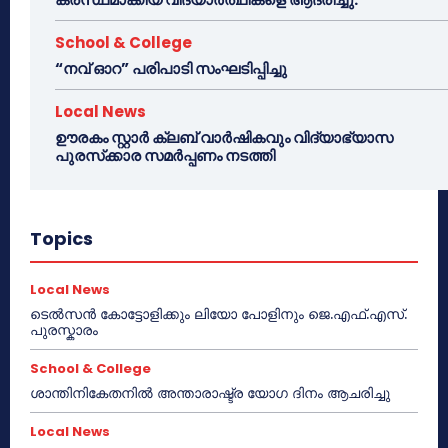
School & College
“നവ് ഓറ” പരിപാടി സംഘടിപ്പിച്ചു
Local News
ഊരകം സ്റ്റാർ ക്ലബ് വാർഷികവും വിദ്യാഭ്യാസ
പുരസ്‌ക്കാര സമർപ്പണം നടത്തി
Topics
Local News
ടെൽസൻ കോട്ടോളിക്കും ലിയോ പോളിനും ജെ.എഫ്.എസ്.
പുരസ്കാരം
School & College
ശാന്തിനികേതനിൽ അന്താരാഷ്ട്ര യോഗ ദിനം ആചരിച്ചു
Local News