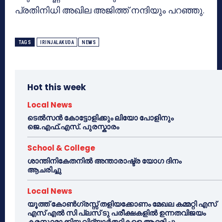
പ്രതിനിധി അഖില അജിത്ത് നന്ദിയും പറഞ്ഞു.
TAGS
IRINJALAKUDA
NEWS
Hot this week
Local News
ടെൽസൻ കോട്ടോളിക്കും ലിയോ പോളിനും
ജെ.എഫ്.എസ്. പുരസ്കാരം
School & College
ശാന്തിനികേതനിൽ അന്താരാഷ്ട്ര യോഗ ദിനം
ആചരിച്ചു
Local News
യൂത്ത് കോൺഗ്രസ്സ് തളിയക്കോണം മേഖല കമ്മറ്റി എസ്
എസ് എൽ സി പ്ലസ് ടു പരീക്ഷകളിൽ ഉന്നതവിജയം
കരസ്ഥമാക്കിയ വിദ്യാർത്ഥികളെ ആദരിച്ചു.