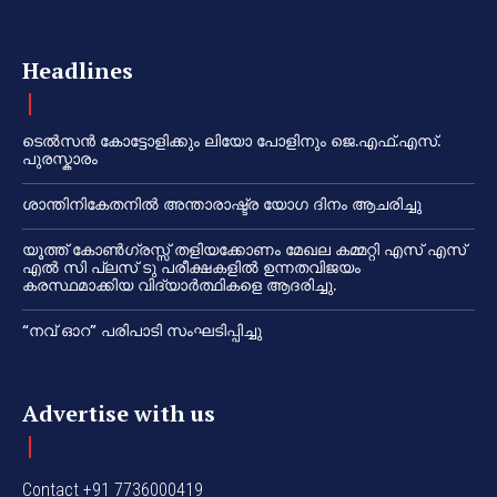
Headlines
ടെൽസൻ കോട്ടോളിക്കും ലിയോ പോളിനും ജെ.എഫ്.എസ്.
പുരസ്കാരം
ശാന്തിനികേതനിൽ അന്താരാഷ്ട്ര യോഗ ദിനം ആചരിച്ചു
യൂത്ത് കോൺഗ്രസ്സ് തളിയക്കോണം മേഖല കമ്മറ്റി എസ് എസ്
എൽ സി പ്ലസ് ടു പരീക്ഷകളിൽ ഉന്നതവിജയം
കരസ്ഥമാക്കിയ വിദ്യാർത്ഥികളെ ആദരിച്ചു.
“നവ് ഓറ” പരിപാടി സംഘടിപ്പിച്ചു
Advertise with us
Contact +91 7736000419