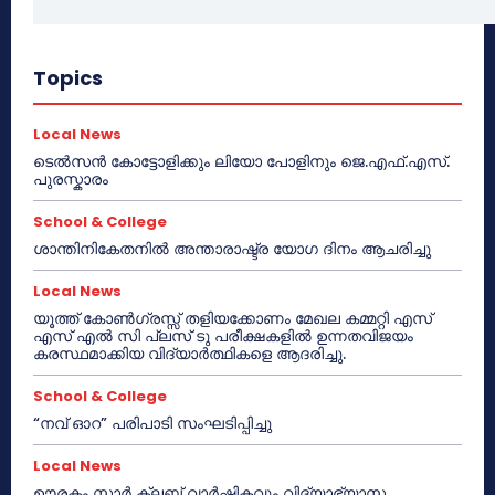
Topics
Local News
ടെൽസൻ കോട്ടോളിക്കും ലിയോ പോളിനും ജെ.എഫ്.എസ്.
പുരസ്കാരം
School & College
ശാന്തിനികേതനിൽ അന്താരാഷ്ട്ര യോഗ ദിനം ആചരിച്ചു
Local News
യൂത്ത് കോൺഗ്രസ്സ് തളിയക്കോണം മേഖല കമ്മറ്റി എസ്
എസ് എൽ സി പ്ലസ് ടു പരീക്ഷകളിൽ ഉന്നതവിജയം
കരസ്ഥമാക്കിയ വിദ്യാർത്ഥികളെ ആദരിച്ചു.
School & College
“നവ് ഓറ” പരിപാടി സംഘടിപ്പിച്ചു
Local News
ഊരകം സ്റ്റാർ ക്ലബ് വാർഷികവും വിദ്യാഭ്യാസ