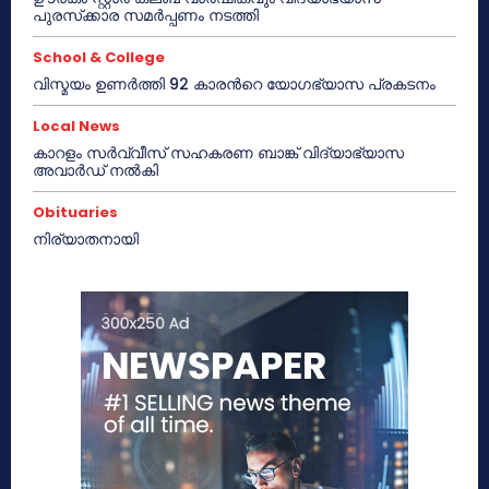
പുരസ്‌ക്കാര സമർപ്പണം നടത്തി
School & College
വിസ്മയം ഉണർത്തി 92 കാരൻറെ യോഗഭ്യാസ പ്രകടനം
Local News
കാറളം സർവ്വീസ് സഹകരണ ബാങ്ക് വിദ്യാഭ്യാസ
അവാർഡ് നൽകി
Obituaries
നിര്യാതനായി