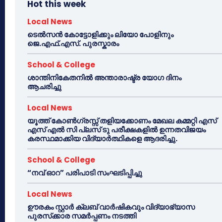
Hot this week
Local News
ടെൽസൻ കോട്ടോളിക്കും ലിയോ പോളിനും
ജെ.എഫ്.എസ്. പുരസ്കാരം
School & College
ശാന്തിനികേതനിൽ അന്താരാഷ്ട്ര യോഗ ദിനം
ആചരിച്ചു
Local News
യൂത്ത് കോൺഗ്രസ്സ് തളിയക്കോണം മേഖല കമ്മറ്റി എസ്
എസ് എൽ സി പ്ലസ് ടു പരീക്ഷകളിൽ ഉന്നതവിജയം
കരസ്ഥമാക്കിയ വിദ്യാർത്ഥികളെ ആദരിച്ചു.
School & College
“നവ് ഓറ” പരിപാടി സംഘടിപ്പിച്ചു
Local News
ഊരകം സ്റ്റാർ ക്ലബ് വാർഷികവും വിദ്യാഭ്യാസ
പുരസ്‌ക്കാര സമർപ്പണം നടത്തി