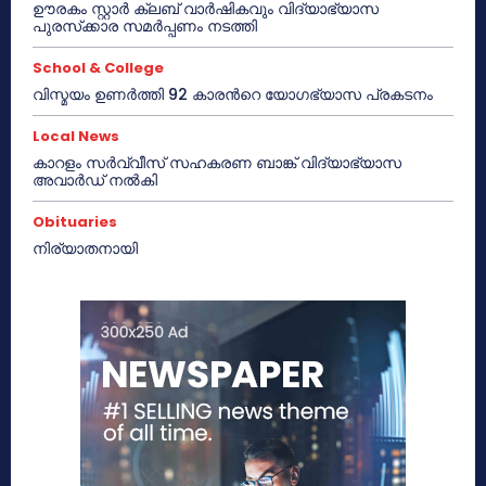
ഊരകം സ്റ്റാർ ക്ലബ് വാർഷികവും വിദ്യാഭ്യാസ
പുരസ്‌ക്കാര സമർപ്പണം നടത്തി
School & College
വിസ്മയം ഉണർത്തി 92 കാരൻറെ യോഗഭ്യാസ പ്രകടനം
Local News
കാറളം സർവ്വീസ് സഹകരണ ബാങ്ക് വിദ്യാഭ്യാസ
അവാർഡ് നൽകി
Obituaries
നിര്യാതനായി