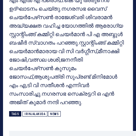
എം എല്‍ എ പ്രൊഫ.കെ യു അരുണന്‍
ഉദ്ഘാടനം ചെയ്തു.നഗരസഭ വൈസ്
ചെയര്‍പേഴ്‌സണ്‍ രാജേശ്വരി ശിവരാമന്‍
അദ്ധ്യക്ഷത വഹിച്ച യോഗത്തില്‍ ആരോഗ്യ
സ്റ്റാന്റിംങ്ങ് കമ്മിറ്റി ചെയര്‍മാന്‍ പി എ അബ്ദുള്‍
ബഷീര്‍ സ്വാഗതം പറഞ്ഞു.സ്റ്റാന്റിംങ്ങ് കമ്മിറ്റി
ചെയര്‍മാന്‍മാരായ വി സി വര്‍ഗ്ഗീസ്,മീനാക്ഷി
ജോഷി,വത്സല ശശി,ജനനീതി
ചെയര്‍പേഴ്‌സണ്‍ കുസുമം
ജോസഫ്,ആശുപത്രി സുപ്രണ്ട് മിനിമോള്‍
എം എ,ടി വി സതീശന്‍ എന്നിവര്‍
സംസാരിച്ചു.നഗരസഭ സെക്രട്ടറി ഒ എന്‍
അജിത് കുമാര്‍ നന്ദി പറഞ്ഞു.
TAGS
IRINJALAKUDA
NEWS