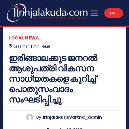
LIVE
LOCAL NEWS
Less than 1
min.
Read
ഇരിങ്ങാലക്കുട ജനറല്‍
ആശുപത്രി വികസന
സാധ്യതകളെ കുറിച്ച്
പൊതുസംവാദം
സംഘടിപ്പിച്ചു
By
Irinjalakudavartha_admin