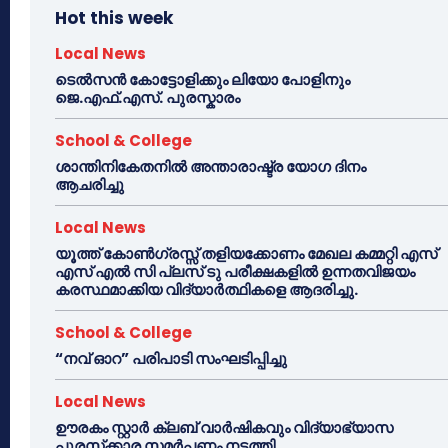
Hot this week
Local News
ടെൽസൻ കോട്ടോളിക്കും ലിയോ പോളിനും
ജെ.എഫ്.എസ്. പുരസ്കാരം
School & College
ശാന്തിനികേതനിൽ അന്താരാഷ്ട്ര യോഗ ദിനം
ആചരിച്ചു
Local News
യൂത്ത് കോൺഗ്രസ്സ് തളിയക്കോണം മേഖല കമ്മറ്റി എസ്
എസ് എൽ സി പ്ലസ് ടു പരീക്ഷകളിൽ ഉന്നതവിജയം
കരസ്ഥമാക്കിയ വിദ്യാർത്ഥികളെ ആദരിച്ചു.
School & College
“നവ് ഓറ” പരിപാടി സംഘടിപ്പിച്ചു
Local News
ഊരകം സ്റ്റാർ ക്ലബ് വാർഷികവും വിദ്യാഭ്യാസ
പുരസ്‌ക്കാര സമർപ്പണം നടത്തി