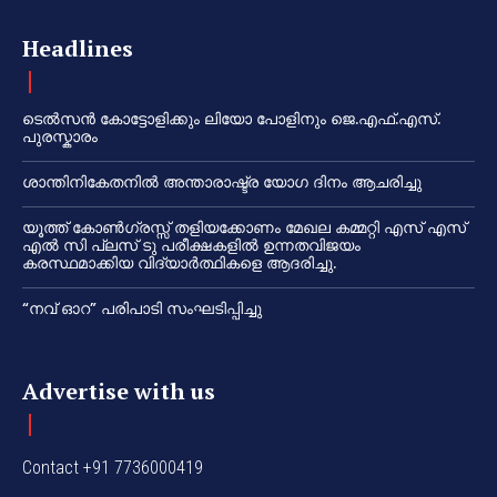
Headlines
ടെൽസൻ കോട്ടോളിക്കും ലിയോ പോളിനും ജെ.എഫ്.എസ്.
പുരസ്കാരം
ശാന്തിനികേതനിൽ അന്താരാഷ്ട്ര യോഗ ദിനം ആചരിച്ചു
യൂത്ത് കോൺഗ്രസ്സ് തളിയക്കോണം മേഖല കമ്മറ്റി എസ് എസ്
എൽ സി പ്ലസ് ടു പരീക്ഷകളിൽ ഉന്നതവിജയം
കരസ്ഥമാക്കിയ വിദ്യാർത്ഥികളെ ആദരിച്ചു.
“നവ് ഓറ” പരിപാടി സംഘടിപ്പിച്ചു
Advertise with us
Contact +91 7736000419