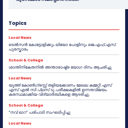
Topics
Local News
ടെൽസൻ കോട്ടോളിക്കും ലിയോ പോളിനും ജെ.എഫ്.എസ്.
പുരസ്കാരം
School & College
ശാന്തിനികേതനിൽ അന്താരാഷ്ട്ര യോഗ ദിനം ആചരിച്ചു
Local News
യൂത്ത് കോൺഗ്രസ്സ് തളിയക്കോണം മേഖല കമ്മറ്റി എസ്
എസ് എൽ സി പ്ലസ് ടു പരീക്ഷകളിൽ ഉന്നതവിജയം
കരസ്ഥമാക്കിയ വിദ്യാർത്ഥികളെ ആദരിച്ചു.
School & College
“നവ് ഓറ” പരിപാടി സംഘടിപ്പിച്ചു
Local News