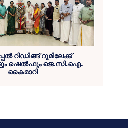
പൽ റിഡിങ്ങ് റൂമിലേക്ക്
ങളും ഷെൽഫും ജെ.സി.ഐ.
കൈമാറി