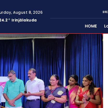
urday, August 8, 2026
BRE
24.2
Irinjālakuda
C
HOME
L