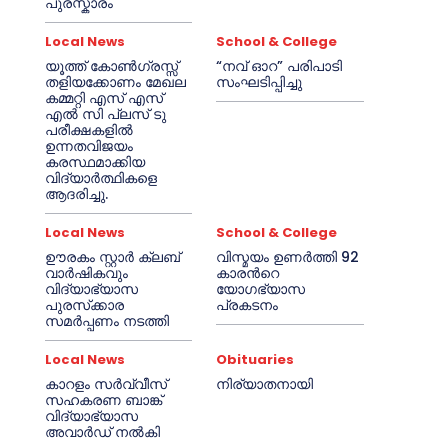
പുരസ്കാരം
Local News
School & College
യൂത്ത് കോൺഗ്രസ്സ്
“നവ് ഓറ” പരിപാടി
തളിയക്കോണം മേഖല
സംഘടിപ്പിച്ചു
കമ്മറ്റി എസ് എസ്
എൽ സി പ്ലസ് ടു
പരീക്ഷകളിൽ
ഉന്നതവിജയം
കരസ്ഥമാക്കിയ
വിദ്യാർത്ഥികളെ
ആദരിച്ചു.
Local News
School & College
ഊരകം സ്റ്റാർ ക്ലബ്
വിസ്മയം ഉണർത്തി 92
വാർഷികവും
കാരൻറെ
വിദ്യാഭ്യാസ
യോഗഭ്യാസ
പുരസ്‌ക്കാര
പ്രകടനം
സമർപ്പണം നടത്തി
Local News
Obituaries
കാറളം സർവ്വീസ്
നിര്യാതനായി
സഹകരണ ബാങ്ക്
വിദ്യാഭ്യാസ
അവാർഡ് നൽകി