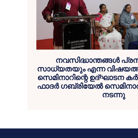
നവസിദ്ധാന്തങ്ങൾ പ്ര
സാധ്യതയും എന്ന വിഷയത്ത
സെമിനാറിന്റെ ഉദ്ഘാടന കർ
ഫാദർ ഗബ്രിയേൽ സെമിനാർ 
നടന്നു