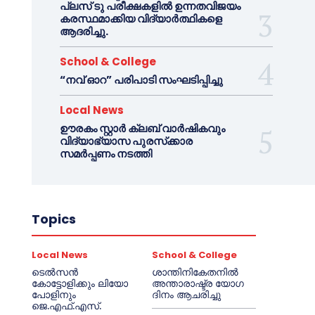
പ്ലസ് ടു പരീക്ഷകളിൽ ഉന്നതവിജയം
കരസ്ഥമാക്കിയ വിദ്യാർത്ഥികളെ
ആദരിച്ചു.
School & College
“നവ് ഓറ” പരിപാടി സംഘടിപ്പിച്ചു
Local News
ഊരകം സ്റ്റാർ ക്ലബ് വാർഷികവും
വിദ്യാഭ്യാസ പുരസ്‌ക്കാര
സമർപ്പണം നടത്തി
Topics
Local News
School & College
ടെൽസൻ
ശാന്തിനികേതനിൽ
കോട്ടോളിക്കും ലിയോ
അന്താരാഷ്ട്ര യോഗ
പോളിനും
ദിനം ആചരിച്ചു
ജെ.എഫ്.എസ്.