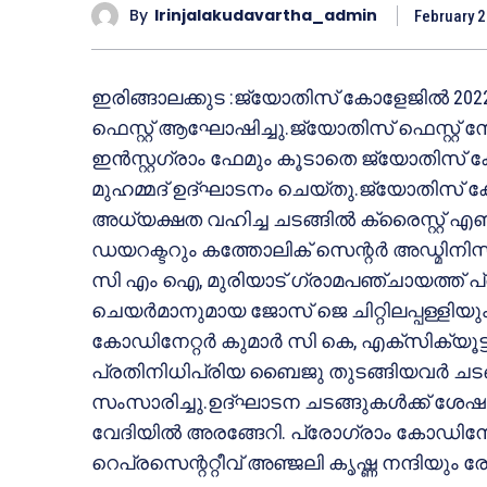
By
Irinjalakudavartha_admin
February 2
ഇരിങ്ങാലക്കുട :ജ്യോതിസ് കോളേജിൽ 2
ഫെസ്റ്റ് ആഘോഷിച്ചു.ജ്യോതിസ് ഫെസ്റ
ഇൻസ്റ്റഗ്രാം ഫേമും കൂടാതെ ജ്യോതിസ്
മുഹമ്മദ് ഉദ്ഘാടനം ചെയ്തു.ജ്യോതിസ് 
അധ്യക്ഷത വഹിച്ച ചടങ്ങിൽ ക്രൈസ്റ്റ് എഞ
ഡയറക്ടറും കത്തോലിക് സെന്റർ അഡ്മിനിസ
സി എം ഐ, മുരിയാട് ഗ്രാമപഞ്ചായത്ത് 
ചെയർമാനുമായ ജോസ് ജെ ചിറ്റിലപ്പള്ളിയ
കോഡിനേറ്റർ കുമാർ സി കെ, എക്സിക്യൂട്
പ്രതിനിധിപ്രിയ ബൈജു തുടങ്ങിയവർ ചടങ
സംസാരിച്ചു.ഉദ്ഘാടന ചടങ്ങുകൾക്ക് ശേ
വേദിയിൽ അരങ്ങേറി. പ്രോഗ്രാം കോഡിനേറ
റെപ്രസെന്ററ്റീവ് അഞ്ജലി കൃഷ്ണ നന്ദിയും രേ