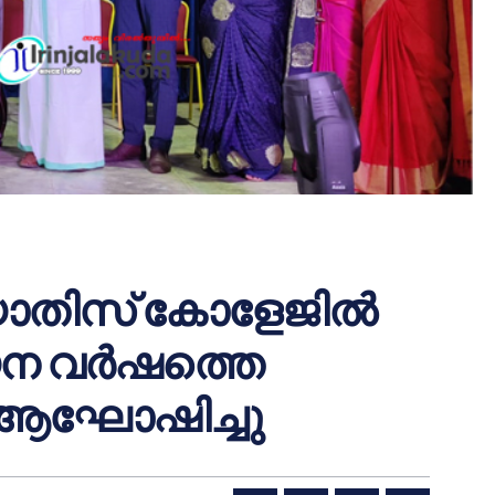
്യോതിസ് കോളേജിൽ
യന വർഷത്തെ
് ആഘോഷിച്ചു