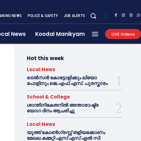
AKING NEWS
POLICE & SAFETY
JOB ALERTS
ocal News
Koodal Manikyam
LIVE Videos
Hot this week
Local News
ടെൽസൻ കോട്ടോളിക്കും ലിയോ
പോളിനും ജെ.എഫ്.എസ്. പുരസ്കാരം
School & College
ശാന്തിനികേതനിൽ അന്താരാഷ്ട്ര
യോഗ ദിനം ആചരിച്ചു
Local News
യൂത്ത് കോൺഗ്രസ്സ് തളിയക്കോണം
മേഖല കമ്മറ്റി എസ് എസ് എൽ സി