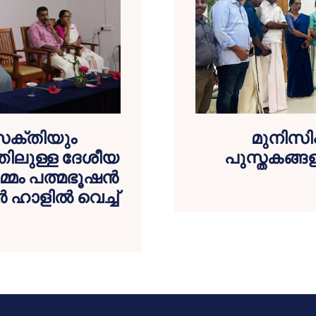
സക്തിയും
മുനിസിപ്
ിലുള്ള ദേശീയ
പുസ്തകങ്
മ്മം പത്മഭൂഷൻ
ഹാളിൽ വെച്ച്