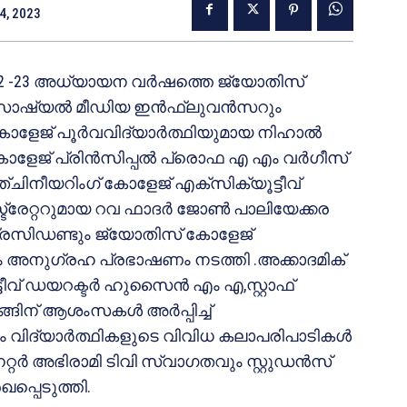
4, 2023
022 -23 അധ്യായന വർഷത്തെ ജ്യോതിസ്
്റ് സോഷ്യൽ മീഡിയ ഇൻഫ്ലുവൻസറും
 കോളേജ് പൂർവവിദ്യാർത്ഥിയുമായ നിഹാൽ
കോളേജ് പ്രിൻസിപ്പൽ പ്രൊഫ എ എം വർഗീസ്
്ചിനീയറിംഗ് കോളേജ് എക്സിക്യൂട്ടീവ്
്ട്രേറ്ററുമായ റവ ഫാദർ ജോൺ പാലിയേക്കര
പ്രസിഡണ്ടും ജ്യോതിസ് കോളേജ്
ും അനുഗ്രഹ പ്രഭാഷണം നടത്തി .അക്കാദമിക്
ടീവ് ഡയറക്ടർ ഹുസൈൻ എം എ,സ്റ്റാഫ്
്ങിന് ആശംസകൾ അർപ്പിച്ച്
ഷം വിദ്യാർത്ഥികളുടെ വിവിധ കലാപരിപാടികൾ
്റർ അഭിരാമി ടിവി സ്വാഗതവും സ്റ്റുഡൻസ്
ഖപ്പെടുത്തി.