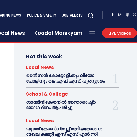
AKING NEWS
POLICE & SAFETY
JOB ALERTS
ocal News
Koodal Manikyam
LIVE Videos
Hot this week
Local News
ടെൽസൻ കോട്ടോളിക്കും ലിയോ
പോളിനും ജെ.എഫ്.എസ്. പുരസ്കാരം
School & College
ശാന്തിനികേതനിൽ അന്താരാഷ്ട്ര
യോഗ ദിനം ആചരിച്ചു
Local News
യൂത്ത് കോൺഗ്രസ്സ് തളിയക്കോണം
മേഖല കമ്മറ്റി എസ് എസ് എൽ സി