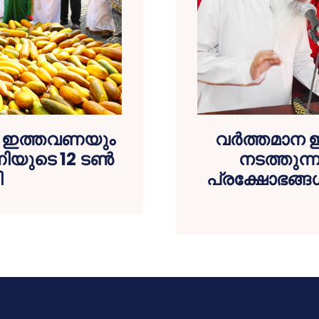
്‍ ഇത്തവണയും
വര്‍ത്തമാന 
ിയുടെ 12 ടണ്‍
നടത്തുന്ന
ി
പ്രക്ഷോഭങ്ങള