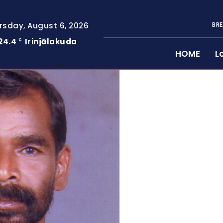
rsday, August 6, 2026
BRE
24.4
Irinjālakuda
C
HOME
L