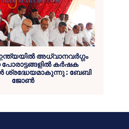
ഇന്ത്യയില്‍ അധ്വാനവര്‍ഗ്ഗം
 പോരാട്ടങ്ങളില്‍ കര്‍ഷക
്‍ ശ്രദ്ധേയമാകുന്നു : ബേബി
ജോണ്‍