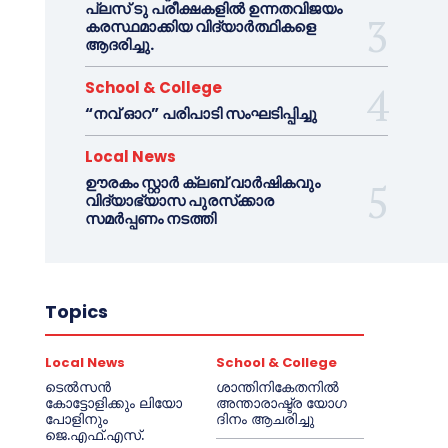
പ്ലസ് ടു പരീക്ഷകളിൽ ഉന്നതവിജയം
കരസ്ഥമാക്കിയ വിദ്യാർത്ഥികളെ
ആദരിച്ചു.
School & College
“നവ് ഓറ” പരിപാടി സംഘടിപ്പിച്ചു
Local News
ഊരകം സ്റ്റാർ ക്ലബ് വാർഷികവും
വിദ്യാഭ്യാസ പുരസ്‌ക്കാര
സമർപ്പണം നടത്തി
Topics
Local News
School & College
ടെൽസൻ
ശാന്തിനികേതനിൽ
കോട്ടോളിക്കും ലിയോ
അന്താരാഷ്ട്ര യോഗ
പോളിനും
ദിനം ആചരിച്ചു
ജെ.എഫ്.എസ്.