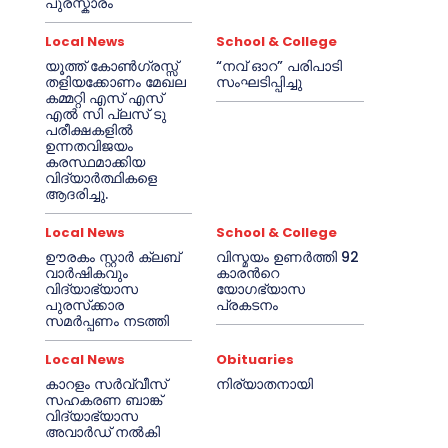
പുരസ്കാരം
Local News
School & College
യൂത്ത് കോൺഗ്രസ്സ്
“നവ് ഓറ” പരിപാടി
തളിയക്കോണം മേഖല
സംഘടിപ്പിച്ചു
കമ്മറ്റി എസ് എസ്
എൽ സി പ്ലസ് ടു
പരീക്ഷകളിൽ
ഉന്നതവിജയം
കരസ്ഥമാക്കിയ
വിദ്യാർത്ഥികളെ
ആദരിച്ചു.
Local News
School & College
ഊരകം സ്റ്റാർ ക്ലബ്
വിസ്മയം ഉണർത്തി 92
വാർഷികവും
കാരൻറെ
വിദ്യാഭ്യാസ
യോഗഭ്യാസ
പുരസ്‌ക്കാര
പ്രകടനം
സമർപ്പണം നടത്തി
Local News
Obituaries
കാറളം സർവ്വീസ്
നിര്യാതനായി
സഹകരണ ബാങ്ക്
വിദ്യാഭ്യാസ
അവാർഡ് നൽകി