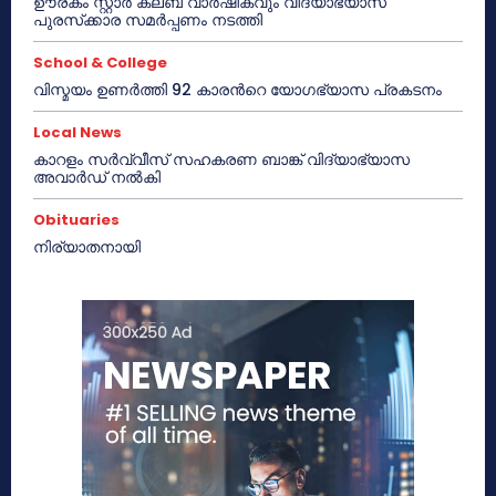
ഊരകം സ്റ്റാർ ക്ലബ് വാർഷികവും വിദ്യാഭ്യാസ
പുരസ്‌ക്കാര സമർപ്പണം നടത്തി
School & College
വിസ്മയം ഉണർത്തി 92 കാരൻറെ യോഗഭ്യാസ പ്രകടനം
Local News
കാറളം സർവ്വീസ് സഹകരണ ബാങ്ക് വിദ്യാഭ്യാസ
അവാർഡ് നൽകി
Obituaries
നിര്യാതനായി