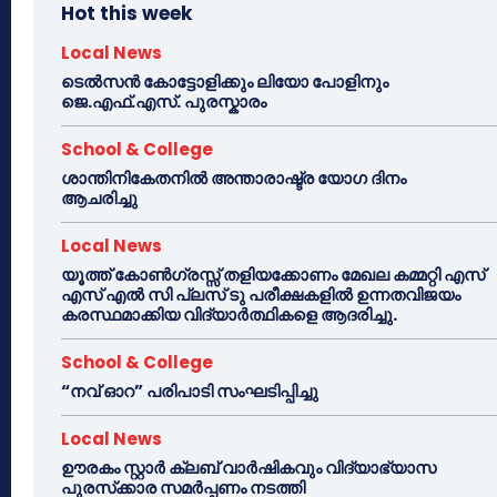
Hot this week
Local News
ടെൽസൻ കോട്ടോളിക്കും ലിയോ പോളിനും
ജെ.എഫ്.എസ്. പുരസ്കാരം
School & College
ശാന്തിനികേതനിൽ അന്താരാഷ്ട്ര യോഗ ദിനം
ആചരിച്ചു
Local News
യൂത്ത് കോൺഗ്രസ്സ് തളിയക്കോണം മേഖല കമ്മറ്റി എസ്
എസ് എൽ സി പ്ലസ് ടു പരീക്ഷകളിൽ ഉന്നതവിജയം
കരസ്ഥമാക്കിയ വിദ്യാർത്ഥികളെ ആദരിച്ചു.
School & College
“നവ് ഓറ” പരിപാടി സംഘടിപ്പിച്ചു
Local News
ഊരകം സ്റ്റാർ ക്ലബ് വാർഷികവും വിദ്യാഭ്യാസ
പുരസ്‌ക്കാര സമർപ്പണം നടത്തി