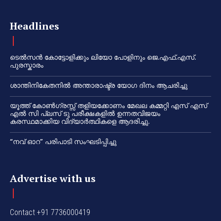
Headlines
ടെൽസൻ കോട്ടോളിക്കും ലിയോ പോളിനും ജെ.എഫ്.എസ്.
പുരസ്കാരം
ശാന്തിനികേതനിൽ അന്താരാഷ്ട്ര യോഗ ദിനം ആചരിച്ചു
യൂത്ത് കോൺഗ്രസ്സ് തളിയക്കോണം മേഖല കമ്മറ്റി എസ് എസ്
എൽ സി പ്ലസ് ടു പരീക്ഷകളിൽ ഉന്നതവിജയം
കരസ്ഥമാക്കിയ വിദ്യാർത്ഥികളെ ആദരിച്ചു.
“നവ് ഓറ” പരിപാടി സംഘടിപ്പിച്ചു
Advertise with us
Contact +91 7736000419