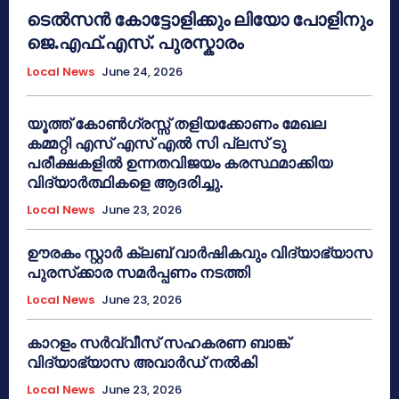
ടെൽസൻ കോട്ടോളിക്കും ലിയോ പോളിനും
ജെ.എഫ്.എസ്. പുരസ്കാരം
Local News
June 24, 2026
യൂത്ത് കോൺഗ്രസ്സ് തളിയക്കോണം മേഖല
കമ്മറ്റി എസ് എസ് എൽ സി പ്ലസ് ടു
പരീക്ഷകളിൽ ഉന്നതവിജയം കരസ്ഥമാക്കിയ
വിദ്യാർത്ഥികളെ ആദരിച്ചു.
Local News
June 23, 2026
ഊരകം സ്റ്റാർ ക്ലബ് വാർഷികവും വിദ്യാഭ്യാസ
പുരസ്‌ക്കാര സമർപ്പണം നടത്തി
Local News
June 23, 2026
കാറളം സർവ്വീസ് സഹകരണ ബാങ്ക്
വിദ്യാഭ്യാസ അവാർഡ് നൽകി
Local News
June 23, 2026