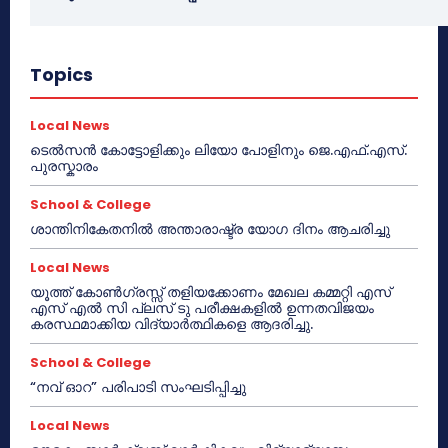
Topics
Local News
ടെൽസൻ കോട്ടോളിക്കും ലിയോ പോളിനും ജെ.എഫ്.എസ്.
പുരസ്കാരം
School & College
ശാന്തിനികേതനിൽ അന്താരാഷ്ട്ര യോഗ ദിനം ആചരിച്ചു
Local News
യൂത്ത് കോൺഗ്രസ്സ് തളിയക്കോണം മേഖല കമ്മറ്റി എസ്
എസ് എൽ സി പ്ലസ് ടു പരീക്ഷകളിൽ ഉന്നതവിജയം
കരസ്ഥമാക്കിയ വിദ്യാർത്ഥികളെ ആദരിച്ചു.
School & College
“നവ് ഓറ” പരിപാടി സംഘടിപ്പിച്ചു
Local News