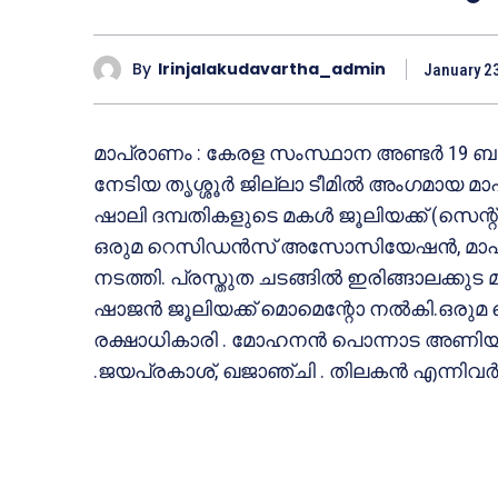
By
Irinjalakudavartha_admin
January 2
മാപ്രാണം : കേരള സംസ്ഥാന അണ്ടർ 19 ബാസ
നേടിയ തൃശ്ശൂർ ജില്ലാ ടീമിൽ അംഗമായ മ
ഷാലി ദമ്പതികളുടെ മകൾ ജൂലിയക്ക് (സെന്റ്
ഒരുമ റെസിഡൻസ് അസോസിയേഷൻ, മാപ്ര
നടത്തി. പ്രസ്തുത ചടങ്ങിൽ ഇരിങ്ങാലക്കു
ഷാജൻ ജൂലിയക്ക് മൊമെന്റോ നൽകി.
രക്ഷാധികാരി . മോഹനൻ പൊന്നാട അണിയിച്ച
.ജയപ്രകാശ്, ഖജാഞ്ചി . തിലകൻ എന്നിവർ 