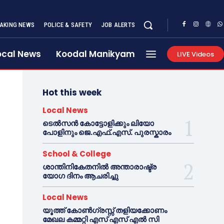
AKING NEWS
POLICE & SAFETY
JOB ALERTS
ocal News
Koodal Manikyam
LIVE Videos
Hot this week
Local News
ടെൽസൻ കോട്ടോളിക്കും ലിയോ
പോളിനും ജെ.എഫ്.എസ്. പുരസ്കാരം
School & College
ശാന്തിനികേതനിൽ അന്താരാഷ്ട്ര
യോഗ ദിനം ആചരിച്ചു
Local News
യൂത്ത് കോൺഗ്രസ്സ് തളിയക്കോണം
മേഖല കമ്മറ്റി എസ് എസ് എൽ സി