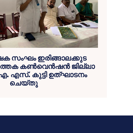
ക സംഘം ഇരിങ്ങാലക്കുട
ർത്തക കൺവെൻഷൻ ജില്ലാ
 എ. എസ്. കുട്ടി ഉത്ഘാടനം
ചെയ്തു