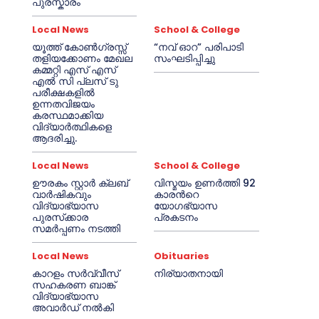
പുരസ്കാരം
Local News
School & College
യൂത്ത് കോൺഗ്രസ്സ്
“നവ് ഓറ” പരിപാടി
തളിയക്കോണം മേഖല
സംഘടിപ്പിച്ചു
കമ്മറ്റി എസ് എസ്
എൽ സി പ്ലസ് ടു
പരീക്ഷകളിൽ
ഉന്നതവിജയം
കരസ്ഥമാക്കിയ
വിദ്യാർത്ഥികളെ
ആദരിച്ചു.
Local News
School & College
ഊരകം സ്റ്റാർ ക്ലബ്
വിസ്മയം ഉണർത്തി 92
വാർഷികവും
കാരൻറെ
വിദ്യാഭ്യാസ
യോഗഭ്യാസ
പുരസ്‌ക്കാര
പ്രകടനം
സമർപ്പണം നടത്തി
Local News
Obituaries
കാറളം സർവ്വീസ്
നിര്യാതനായി
സഹകരണ ബാങ്ക്
വിദ്യാഭ്യാസ
അവാർഡ് നൽകി