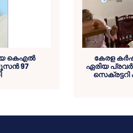
നായ കെഎൽ
കേരള കർഷ
സൂസൻ 97
ഏരിയ പ്രവ
ി
സെക്രട്ടറി