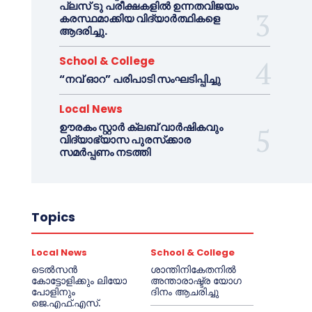
പ്ലസ് ടു പരീക്ഷകളിൽ ഉന്നതവിജയം
കരസ്ഥമാക്കിയ വിദ്യാർത്ഥികളെ
ആദരിച്ചു.
School & College
“നവ് ഓറ” പരിപാടി സംഘടിപ്പിച്ചു
Local News
ഊരകം സ്റ്റാർ ക്ലബ് വാർഷികവും
വിദ്യാഭ്യാസ പുരസ്‌ക്കാര
സമർപ്പണം നടത്തി
Topics
Local News
School & College
ടെൽസൻ
ശാന്തിനികേതനിൽ
കോട്ടോളിക്കും ലിയോ
അന്താരാഷ്ട്ര യോഗ
പോളിനും
ദിനം ആചരിച്ചു
ജെ.എഫ്.എസ്.