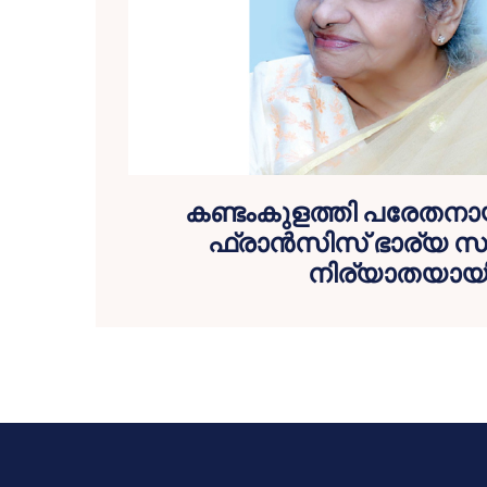
കണ്ടംകുളത്തി പരേത
ഫ്രാൻസിസ് ഭാര്യ 
നിര്യാതയായ