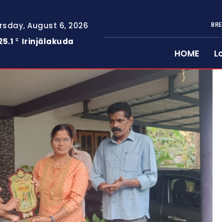
rsday, August 6, 2026
BRE
25.1
Irinjālakuda
C
HOME
L