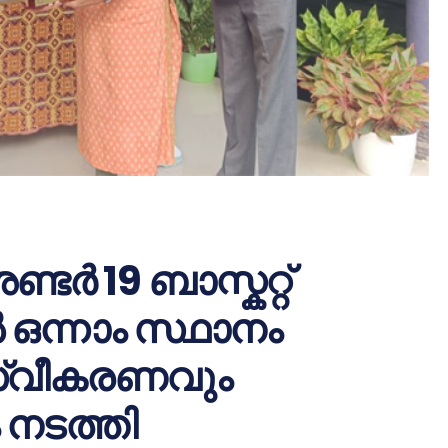
ർ 19 ബാസ്കറ്റ്
ഒന്നാം സ്ഥാനം
 സ്വീകരണവും
 നടത്തി