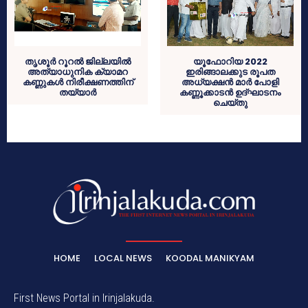
തൃശൂർ റൂറൽ ജില്ലയിൽ
യൂഫോറിയ 2022
അത്യാധുനിക ക്യാമറ
ഇരിങ്ങാലക്കുട രൂപത
കണ്ണുകൾ നിരീക്ഷണത്തിന്
അധ്യക്ഷൻ മാർ പോളി
തയ്യാർ
കണ്ണൂക്കാടൻ ഉദ്ഘാടനം
ചെയ്തു
HOME
LOCAL NEWS
KOODAL MANIKYAM
First News Portal in Irinjalakuda.