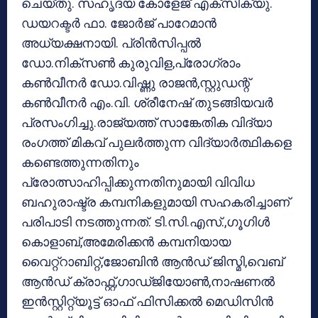
ചെയ്തു. സഹൃദയ കോളേജ് എക്‌സിക്യു.
ഡയറക്ടർ ഫാ. ജോർജ് പാറേമാൻ
അധ്യക്ഷനായി. പ്രിൻസിപ്പൽ
ഡോ.നിക്സൺ കുരുവിള,പ്രോഗ്രാം
കൺവീനർ ഡോ.വിഷ്ണു രാജൻ,സ്റ്റുഡന്റ്
കൺവീനർ എം.വി. ശ്രീനേഷ് തുടങ്ങിയവർ
പ്രസംഗിച്ചു.രാജ്യത്ത് സാങ്കേതിക വിദ്യാ
രംഗത്ത് മികവ് പുലര്‍ത്തുന്ന വിദ്യാര്‍ത്ഥികളെ
കണ്ടെത്തുന്നതിനും
പ്രോത്സാഹിപ്പിക്കുന്നതിനുമായി വിവിധ
ബഹുരാഷ്ട്ര കമ്പനികളുമായി സഹകരിച്ചാണ്
പരിപാടി നടത്തുന്നത്. ടി.സി.എസ്.,ഗൂഗിള്‍
കൊളാബ്,അമേരിക്കന്‍ കമ്പനിയായ
വൈറ്റ്‌റാബിറ്റ്,ജോബിന്‍ ആന്‍ഡ് ജിസ്മി,വെബ്
ആന്‍ഡ് ക്രാഫ്റ്റ്,ഗാഡ്ജിയോണ്‍,നാഷണല്‍
ഇന്‍സ്റ്റിറ്റ്യൂട്ട് ഓഫ് ഫിസിക്കല്‍ മെഡിസിന്‍