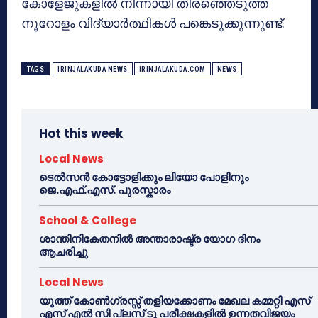
കോളേജുകളില്‍ നിന്നായി തിരഞ്ഞെടുത്ത
നൂറോളം വിദ്യാര്‍ത്ഥികള്‍ പങ്കെടുക്കുന്നുണ്ട്.
TAGS
IRINJALAKUDA NEWS
IRINJALAKUDA.COM
NEWS
Hot this week
Local News
ടെൽസൻ കോട്ടോളിക്കും ലിയോ പോളിനും
ജെ.എഫ്.എസ്. പുരസ്കാരം
School & College
ശാന്തിനികേതനിൽ അന്താരാഷ്ട്ര യോഗ ദിനം
ആചരിച്ചു
Local News
യൂത്ത് കോൺഗ്രസ്സ് തളിയക്കോണം മേഖല കമ്മറ്റി എസ്
എസ് എൽ സി പ്ലസ് ടു പരീക്ഷകളിൽ ഉന്നതവിജയം