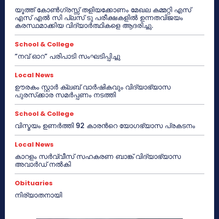
യൂത്ത് കോൺഗ്രസ്സ് തളിയക്കോണം മേഖല കമ്മറ്റി എസ്
എസ് എൽ സി പ്ലസ് ടു പരീക്ഷകളിൽ ഉന്നതവിജയം
കരസ്ഥമാക്കിയ വിദ്യാർത്ഥികളെ ആദരിച്ചു.
School & College
“നവ് ഓറ” പരിപാടി സംഘടിപ്പിച്ചു
Local News
ഊരകം സ്റ്റാർ ക്ലബ് വാർഷികവും വിദ്യാഭ്യാസ
പുരസ്‌ക്കാര സമർപ്പണം നടത്തി
School & College
വിസ്മയം ഉണർത്തി 92 കാരൻറെ യോഗഭ്യാസ പ്രകടനം
Local News
കാറളം സർവ്വീസ് സഹകരണ ബാങ്ക് വിദ്യാഭ്യാസ
അവാർഡ് നൽകി
Obituaries
നിര്യാതനായി