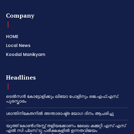
Company
HOME
Local News
Koodal Manikyam
Headlines
ടെൽസൻ കോട്ടോളിക്കും ലിയോ പോളിനും ജെ.എഫ്.എസ്.
പുരസ്കാരം
ശാന്തിനികേതനിൽ അന്താരാഷ്ട്ര യോഗ ദിനം ആചരിച്ചു
യൂത്ത് കോൺഗ്രസ്സ് തളിയക്കോണം മേഖല കമ്മറ്റി എസ് എസ്
എൽ സി പ്ലസ് ടു പരീക്ഷകളിൽ ഉന്നതവിജയം