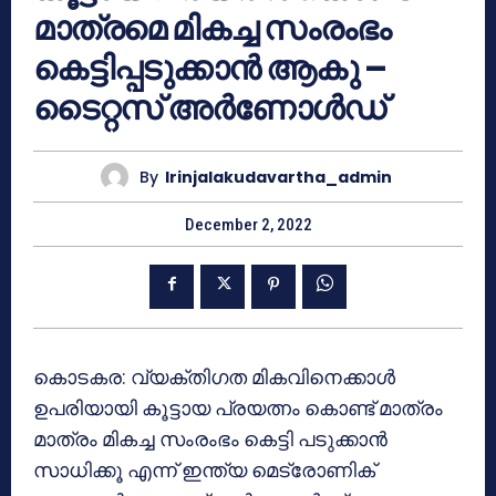
മാത്രമെ മികച്ച സംരംഭം
കെട്ടിപ്പടുക്കാൻ ആകു –
ടൈറ്റസ് അർണോൾഡ്
By
Irinjalakudavartha_admin
December 2, 2022
കൊടകര: വ്യക്തിഗത മികവിനെക്കാൾ
ഉപരിയായി കൂട്ടായ പ്രയത്നം കൊണ്ട് മാത്രം
മാത്രം മികച്ച സംരംഭം കെട്ടി പടുക്കാൻ
സാധിക്കൂ എന്ന് ഇന്ത്യ മെട്രോണിക്