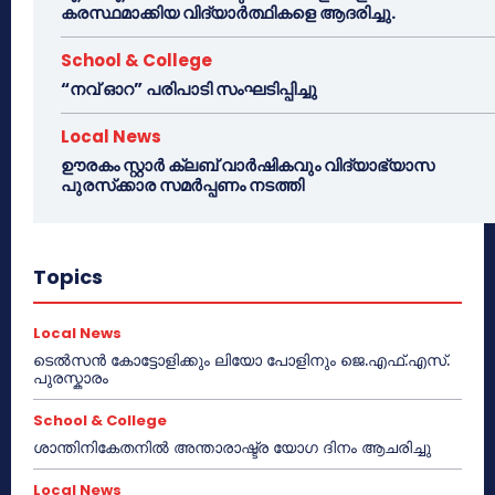
കരസ്ഥമാക്കിയ വിദ്യാർത്ഥികളെ ആദരിച്ചു.
School & College
“നവ് ഓറ” പരിപാടി സംഘടിപ്പിച്ചു
Local News
ഊരകം സ്റ്റാർ ക്ലബ് വാർഷികവും വിദ്യാഭ്യാസ
പുരസ്‌ക്കാര സമർപ്പണം നടത്തി
Topics
Local News
ടെൽസൻ കോട്ടോളിക്കും ലിയോ പോളിനും ജെ.എഫ്.എസ്.
പുരസ്കാരം
School & College
ശാന്തിനികേതനിൽ അന്താരാഷ്ട്ര യോഗ ദിനം ആചരിച്ചു
Local News