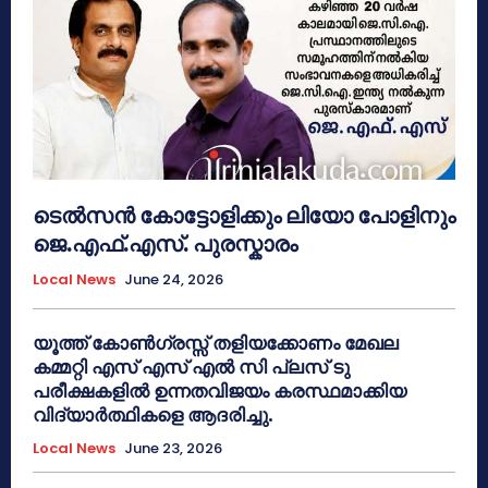
ടെൽസൻ കോട്ടോളിക്കും ലിയോ പോളിനും
ജെ.എഫ്.എസ്. പുരസ്കാരം
Local News
June 24, 2026
യൂത്ത് കോൺഗ്രസ്സ് തളിയക്കോണം മേഖല
കമ്മറ്റി എസ് എസ് എൽ സി പ്ലസ് ടു
പരീക്ഷകളിൽ ഉന്നതവിജയം കരസ്ഥമാക്കിയ
വിദ്യാർത്ഥികളെ ആദരിച്ചു.
Local News
June 23, 2026