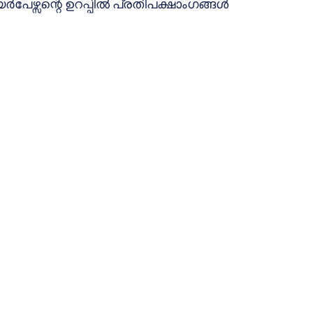
്‍പേഴ്സന്റെ ഉറപ്പില്‍ പ്രതിപക്ഷാംഗങ്ങള്‍