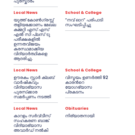
പുരസ്കാരം
Local News
School & College
യൂത്ത് കോൺഗ്രസ്സ്
“നവ് ഓറ” പരിപാടി
തളിയക്കോണം മേഖല
സംഘടിപ്പിച്ചു
കമ്മറ്റി എസ് എസ്
എൽ സി പ്ലസ് ടു
പരീക്ഷകളിൽ
ഉന്നതവിജയം
കരസ്ഥമാക്കിയ
വിദ്യാർത്ഥികളെ
ആദരിച്ചു.
Local News
School & College
ഊരകം സ്റ്റാർ ക്ലബ്
വിസ്മയം ഉണർത്തി 92
വാർഷികവും
കാരൻറെ
വിദ്യാഭ്യാസ
യോഗഭ്യാസ
പുരസ്‌ക്കാര
പ്രകടനം
സമർപ്പണം നടത്തി
Local News
Obituaries
കാറളം സർവ്വീസ്
നിര്യാതനായി
സഹകരണ ബാങ്ക്
വിദ്യാഭ്യാസ
അവാർഡ് നൽകി