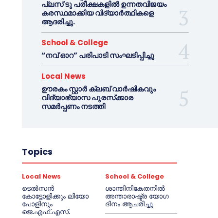
പ്ലസ് ടു പരീക്ഷകളിൽ ഉന്നതവിജയം
കരസ്ഥമാക്കിയ വിദ്യാർത്ഥികളെ
ആദരിച്ചു.
School & College
“നവ് ഓറ” പരിപാടി സംഘടിപ്പിച്ചു
Local News
ഊരകം സ്റ്റാർ ക്ലബ് വാർഷികവും
വിദ്യാഭ്യാസ പുരസ്‌ക്കാര
സമർപ്പണം നടത്തി
Topics
Local News
School & College
ടെൽസൻ
ശാന്തിനികേതനിൽ
കോട്ടോളിക്കും ലിയോ
അന്താരാഷ്ട്ര യോഗ
പോളിനും
ദിനം ആചരിച്ചു
ജെ.എഫ്.എസ്.