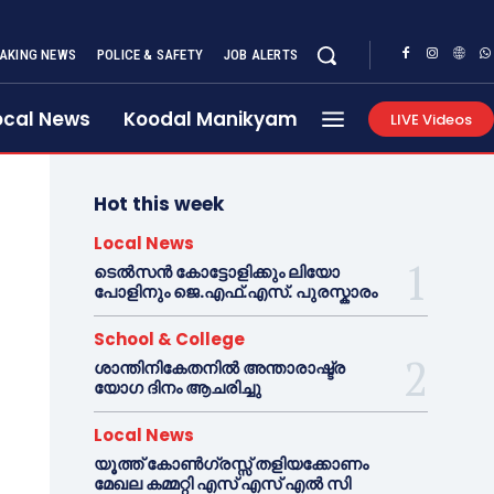
AKING NEWS
POLICE & SAFETY
JOB ALERTS
ocal News
Koodal Manikyam
LIVE Videos
Hot this week
Local News
ടെൽസൻ കോട്ടോളിക്കും ലിയോ
പോളിനും ജെ.എഫ്.എസ്. പുരസ്കാരം
School & College
ശാന്തിനികേതനിൽ അന്താരാഷ്ട്ര
യോഗ ദിനം ആചരിച്ചു
Local News
യൂത്ത് കോൺഗ്രസ്സ് തളിയക്കോണം
മേഖല കമ്മറ്റി എസ് എസ് എൽ സി