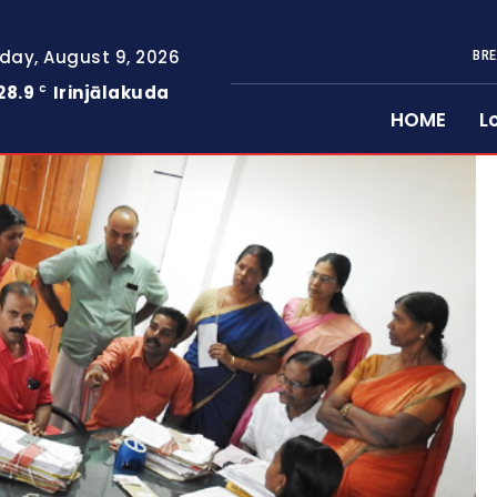
day, August 9, 2026
BRE
28.9
Irinjālakuda
C
HOME
L