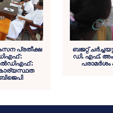
വികസന പ്രതീക്ഷ
ബജറ്റ് ചര്‍ച്
ഡിഎഫ് :
ഡി. എഫ്. അ
ല്‍ഡിഎഫ് :
പരാമര്‍ശം
കാര്യസ്ഥത
-ബിജെപി