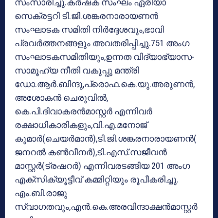
സംസാരിച്ചു.കർഷക സംഘം ഏരിയാ
സെക്രട്ടറി ടി.ജി.ശങ്കരനാരായണൻ
സംഘാടക സമിതി നിർദ്ദേശവും,ഭാവി
പ്രവർത്തനങ്ങളും അവതരിപ്പിച്ചു.751 അംഗ
സംഘാടകസമിതിയും,ഉന്നത വിദ്യാഭ്യാസ-
സാമൂഹ്യ നീതി വകുപ്പു മന്ത്രി
ഡോ.ആർ.ബിന്ദു,പ്രൊഫ.കെ.യു.അരുണൻ,
അശോകൻ ചെരുവിൽ,
കെ.പി.ദിവാകരൻമാസ്റ്റർ എന്നിവർ
രക്ഷാധികാരികളും,വി.എ.മനോജ്
കുമാർ(ചെയർമാൻ),ടി.ജി.ശങ്കരനാരായണൻ(
ജനറൽ കൺവീനർ),ടി.എസ്.സജീവൻ
മാസ്റ്റർ(ട്രഷറർ) എന്നിവരടങ്ങിയ 201 അംഗ
എക്സിക്യൂട്ടീവ് കമ്മിറ്റിയും രൂപീകരിച്ചു.
എം.ബി.രാജു
സ്വാഗതവും,എൻ.കെ.അരവിന്ദാക്ഷൻമാസ്റ്റർ