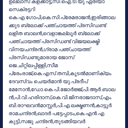
ഉല്ലാസ് കളക്കാട്ട്,സി.ഐ.ടി.യു ഏരിയാ
സെക്രട്ടറി
കെ.എ.ഗോപി,കെ.സി.പ്രേമരാജൻ,ഇരിങ്ങാല
ക്കുട ബ്ലോക്ക് പഞ്ചായത്ത് പ്രസിഡണ്ട്
ലളിത ബാലൻ,വെളാങ്കല്ലൂർ ബ്ലോക്ക്
പഞ്ചായത്ത് പ്രസിഡണ്ട് വിജയലക്ഷ്മി
വിനയചന്ദ്രൻ,ഗ്രാമ പഞ്ചായത്ത്
പ്രസിഡണ്ടുമാരായ ജോസ്
ജെ.ചിറ്റിലപ്പിള്ളി,സീമ
പ്രേംരാജ്,കെ.എസ്.തമ്പി,കൂടൽമാണിക്യം
ദേവസ്വം ചെയർമാൻ യു.പ്രദീപ്
മേനോൻ,ഡോ.കെ.പി.ജോർജ്ജ്,പി.ആർ.ബാല
ൻ,പി.വി.ഹരിദാസ്,കെ.വി.ജിനരാജദാസ്,എം.
ബി.രാഘവൻമാസ്റ്റർ,പി.എ.ലക്ഷ്മണൻ,കാട്ടൂർ
രാമചന്ദ്രൻ,ഖാദർ പട്ടേപ്പാടം,കെ.എൻ.എ
കുട്ടി,സജു ചന്ദ്രൻ,തുടങ്ങിയവർ