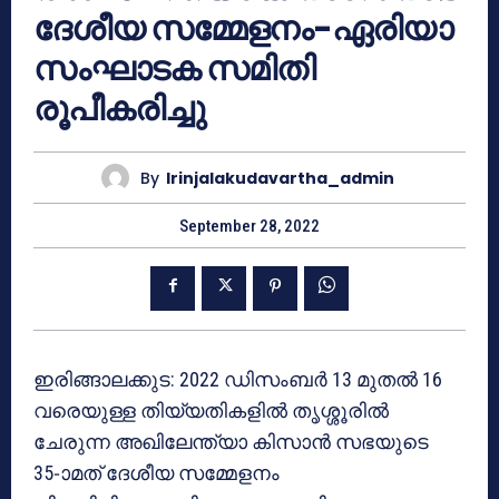
ദേശീയ സമ്മേളനം-ഏരിയാ
സംഘാടക സമിതി
രൂപീകരിച്ചു
By
Irinjalakudavartha_admin
September 28, 2022
ഇരിങ്ങാലക്കുട: 2022 ഡിസംബർ 13 മുതൽ 16
വരെയുള്ള തിയ്യതികളിൽ തൃശ്ശൂരിൽ
ചേരുന്ന അഖിലേന്ത്യാ കിസാൻ സഭയുടെ
35-ാമത് ദേശീയ സമ്മേളനം