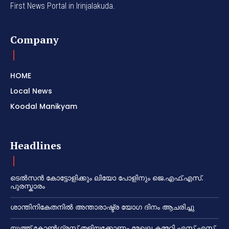
First News Portal in Irinjalakuda.
Company
HOME
Local News
Koodal Manikyam
Headlines
ടെൽസൻ കോട്ടോളിക്കും ലിയോ പോളിനും ജെ.എഫ്.എസ്.
പുരസ്കാരം
ശാന്തിനികേതനിൽ അന്താരാഷ്ട്ര യോഗ ദിനം ആചരിച്ചു
യൂത്ത് കോൺഗ്രസ്സ് തളിയക്കോണം മേഖല കമ്മറ്റി എസ് എസ്