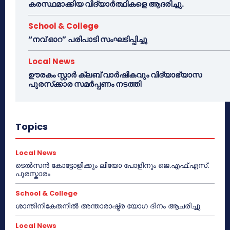
കരസ്ഥമാക്കിയ വിദ്യാർത്ഥികളെ ആദരിച്ചു.
School & College
“നവ് ഓറ” പരിപാടി സംഘടിപ്പിച്ചു
Local News
ഊരകം സ്റ്റാർ ക്ലബ് വാർഷികവും വിദ്യാഭ്യാസ
പുരസ്‌ക്കാര സമർപ്പണം നടത്തി
Topics
Local News
ടെൽസൻ കോട്ടോളിക്കും ലിയോ പോളിനും ജെ.എഫ്.എസ്.
പുരസ്കാരം
School & College
ശാന്തിനികേതനിൽ അന്താരാഷ്ട്ര യോഗ ദിനം ആചരിച്ചു
Local News