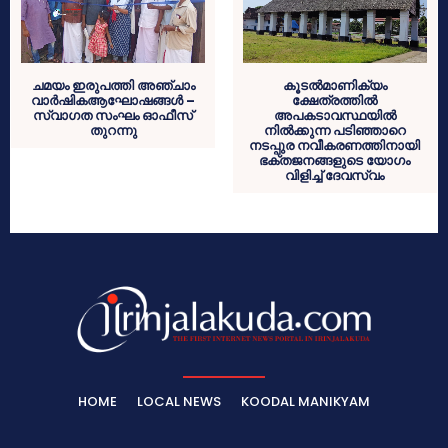
ചമയം ഇരുപത്തി അഞ്ചാം
കൂടല്‍മാണിക്യം
വാർഷികആഘോഷങ്ങൾ –
ക്ഷേത്രത്തില്‍
സ്വാഗത സംഘം ഓഫീസ്
അപകടാവസ്ഥയില്‍
തുറന്നു
നില്‍ക്കുന്ന പടിഞ്ഞാറെ
നടപ്പുര നവീകരണത്തിനായി
ഭക്തജനങ്ങളുടെ യോഗം
വിളിച്ച് ദേവസ്വം
HOME
LOCAL NEWS
KOODAL MANIKYAM