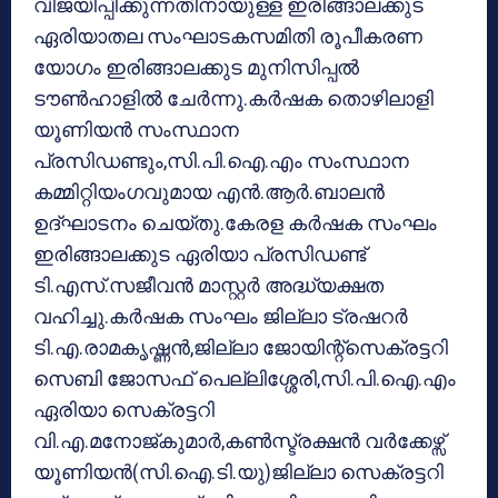
വിജയിപ്പിക്കുന്നതിനായുള്ള ഇരിങ്ങാലക്കുട
ഏരിയാതല സംഘാടകസമിതി രൂപീകരണ
യോഗം ഇരിങ്ങാലക്കുട മുനിസിപ്പൽ
ടൗൺഹാളിൽ ചേർന്നു.കർഷക തൊഴിലാളി
യൂണിയൻ സംസ്ഥാന
പ്രസിഡണ്ടും,സി.പി.ഐ.എം സംസ്ഥാന
കമ്മിറ്റിയംഗവുമായ എൻ.ആർ.ബാലൻ
ഉദ്ഘാടനം ചെയ്തു.കേരള കർഷക സംഘം
ഇരിങ്ങാലക്കുട ഏരിയാ പ്രസിഡണ്ട്
ടി.എസ്.സജീവൻ മാസ്റ്റർ അദ്ധ്യക്ഷത
വഹിച്ചു.കർഷക സംഘം ജില്ലാ ട്രഷറർ
ടി.എ.രാമകൃഷ്ണൻ,ജില്ലാ ജോയിന്റ്സെക്രട്ടറി
സെബി ജോസഫ് പെല്ലിശ്ശേരി,സി.പി.ഐ.എം
ഏരിയാ സെക്രട്ടറി
വി.എ.മനോജ്കുമാർ,കൺസ്ട്രക്ഷൻ വർക്കേഴ്സ്
യൂണിയൻ(സി.ഐ.ടി.യു)ജില്ലാ സെക്രട്ടറി