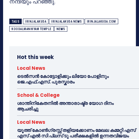
നന്ദിയും പറഞ്ഞു.
TAGS
IRINJALAKUDA
IRINJALAKUDA NEWS
IRINJALAKUDA.COM
KOODALMANIKYAM TEMPLE
NEWS
Hot this week
Local News
ടെൽസൻ കോട്ടോളിക്കും ലിയോ പോളിനും
ജെ.എഫ്.എസ്. പുരസ്കാരം
School & College
ശാന്തിനികേതനിൽ അന്താരാഷ്ട്ര യോഗ ദിനം
ആചരിച്ചു
Local News
യൂത്ത് കോൺഗ്രസ്സ് തളിയക്കോണം മേഖല കമ്മറ്റി എസ്
എസ് എൽ സി പ്ലസ് ടു പരീക്ഷകളിൽ ഉന്നതവിജയം