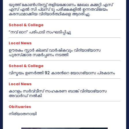
യൂത്ത് കോൺഗ്രസ്സ് തളിയക്കോണം മേഖല കമ്മറ്റി എസ്
എസ് എൽ സി പ്ലസ് ടു പരീക്ഷകളിൽ ഉന്നതവിജയം
കരസ്ഥമാക്കിയ വിദ്യാർത്ഥികളെ ആദരിച്ചു.
School & College
“നവ് ഓറ” പരിപാടി സംഘടിപ്പിച്ചു
Local News
ഊരകം സ്റ്റാർ ക്ലബ് വാർഷികവും വിദ്യാഭ്യാസ
പുരസ്‌ക്കാര സമർപ്പണം നടത്തി
School & College
വിസ്മയം ഉണർത്തി 92 കാരൻറെ യോഗഭ്യാസ പ്രകടനം
Local News
കാറളം സർവ്വീസ് സഹകരണ ബാങ്ക് വിദ്യാഭ്യാസ
അവാർഡ് നൽകി
Obituaries
നിര്യാതനായി