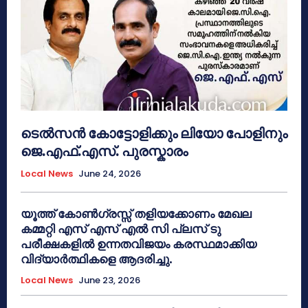
ടെൽസൻ കോട്ടോളിക്കും ലിയോ പോളിനും
ജെ.എഫ്.എസ്. പുരസ്കാരം
Local News
June 24, 2026
യൂത്ത് കോൺഗ്രസ്സ് തളിയക്കോണം മേഖല
കമ്മറ്റി എസ് എസ് എൽ സി പ്ലസ് ടു
പരീക്ഷകളിൽ ഉന്നതവിജയം കരസ്ഥമാക്കിയ
വിദ്യാർത്ഥികളെ ആദരിച്ചു.
Local News
June 23, 2026