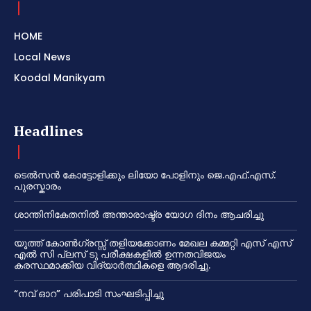
HOME
Local News
Koodal Manikyam
Headlines
ടെൽസൻ കോട്ടോളിക്കും ലിയോ പോളിനും ജെ.എഫ്.എസ്.
പുരസ്കാരം
ശാന്തിനികേതനിൽ അന്താരാഷ്ട്ര യോഗ ദിനം ആചരിച്ചു
യൂത്ത് കോൺഗ്രസ്സ് തളിയക്കോണം മേഖല കമ്മറ്റി എസ് എസ്
എൽ സി പ്ലസ് ടു പരീക്ഷകളിൽ ഉന്നതവിജയം
കരസ്ഥമാക്കിയ വിദ്യാർത്ഥികളെ ആദരിച്ചു.
“നവ് ഓറ” പരിപാടി സംഘടിപ്പിച്ചു