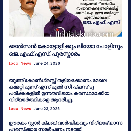
ടെൽസൻ കോട്ടോളിക്കും ലിയോ പോളിനും
ജെ.എഫ്.എസ്. പുരസ്കാരം
Local News
June 24, 2026
യൂത്ത് കോൺഗ്രസ്സ് തളിയക്കോണം മേഖല
കമ്മറ്റി എസ് എസ് എൽ സി പ്ലസ് ടു
പരീക്ഷകളിൽ ഉന്നതവിജയം കരസ്ഥമാക്കിയ
വിദ്യാർത്ഥികളെ ആദരിച്ചു.
Local News
June 23, 2026
ഊരകം സ്റ്റാർ ക്ലബ് വാർഷികവും വിദ്യാഭ്യാസ
പുരസ്‌ക്കാര സമർപ്പണം നടത്തി