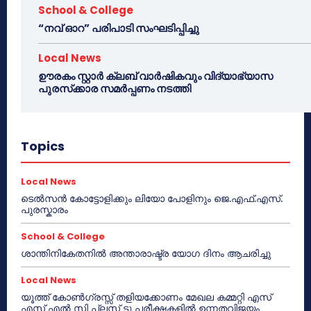
School & College
“നവ് ഓറ” പരിപാടി സംഘടിപ്പിച്ചു
Local News
ഊരകം സ്റ്റാർ ക്ലബ് വാർഷികവും വിദ്യാഭ്യാസ
പുരസ്‌ക്കാര സമർപ്പണം നടത്തി
Topics
Local News
ടെൽസൻ കോട്ടോളിക്കും ലിയോ പോളിനും ജെ.എഫ്.എസ്.
പുരസ്കാരം
School & College
ശാന്തിനികേതനിൽ അന്താരാഷ്ട്ര യോഗ ദിനം ആചരിച്ചു
Local News
യൂത്ത് കോൺഗ്രസ്സ് തളിയക്കോണം മേഖല കമ്മറ്റി എസ്
എസ് എൽ സി പ്ലസ് ടു പരീക്ഷകളിൽ ഉന്നതവിജയം