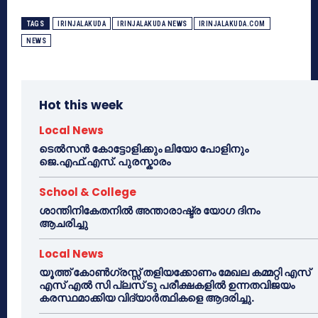
TAGS
IRINJALAKUDA
IRINJALAKUDA NEWS
IRINJALAKUDA.COM
NEWS
Hot this week
Local News
ടെൽസൻ കോട്ടോളിക്കും ലിയോ പോളിനും
ജെ.എഫ്.എസ്. പുരസ്കാരം
School & College
ശാന്തിനികേതനിൽ അന്താരാഷ്ട്ര യോഗ ദിനം
ആചരിച്ചു
Local News
യൂത്ത് കോൺഗ്രസ്സ് തളിയക്കോണം മേഖല കമ്മറ്റി എസ്
എസ് എൽ സി പ്ലസ് ടു പരീക്ഷകളിൽ ഉന്നതവിജയം
കരസ്ഥമാക്കിയ വിദ്യാർത്ഥികളെ ആദരിച്ചു.