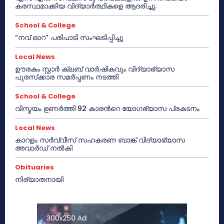
കരസ്ഥമാക്കിയ വിദ്യാർത്ഥികളെ ആദരിച്ചു.
School & College
“നവ് ഓറ” പരിപാടി സംഘടിപ്പിച്ചു
Local News
ഊരകം സ്റ്റാർ ക്ലബ് വാർഷികവും വിദ്യാഭ്യാസ
പുരസ്‌ക്കാര സമർപ്പണം നടത്തി
School & College
വിസ്മയം ഉണർത്തി 92 കാരൻറെ യോഗഭ്യാസ പ്രകടനം
Local News
കാറളം സർവ്വീസ് സഹകരണ ബാങ്ക് വിദ്യാഭ്യാസ
അവാർഡ് നൽകി
Obituaries
നിര്യാതനായി