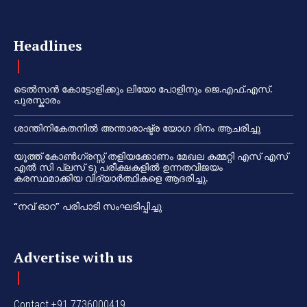
Headlines
ടെൽസൻ കോട്ടോളിക്കും ലിയോ പോളിനും ജെ.എഫ്.എസ്.
പുരസ്കാരം
ശാന്തിനികേതനിൽ അന്താരാഷ്ട്ര യോഗ ദിനം ആചരിച്ചു
യൂത്ത് കോൺഗ്രസ്സ് തളിയക്കോണം മേഖല കമ്മറ്റി എസ് എസ്
എൽ സി പ്ലസ് ടു പരീക്ഷകളിൽ ഉന്നതവിജയം
കരസ്ഥമാക്കിയ വിദ്യാർത്ഥികളെ ആദരിച്ചു.
“നവ് ഓറ” പരിപാടി സംഘടിപ്പിച്ചു
Advertise with us
Contact +91 7736000419