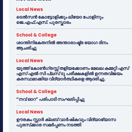
Local News
ടെൽസൻ കോട്ടോളിക്കും ലിയോ പോളിനും
ജെ.എഫ്.എസ്. പുരസ്കാരം
School & College
ശാന്തിനികേതനിൽ അന്താരാഷ്ട്ര യോഗ ദിനം
ആചരിച്ചു
Local News
യൂത്ത് കോൺഗ്രസ്സ് തളിയക്കോണം മേഖല കമ്മറ്റി എസ്
എസ് എൽ സി പ്ലസ് ടു പരീക്ഷകളിൽ ഉന്നതവിജയം
കരസ്ഥമാക്കിയ വിദ്യാർത്ഥികളെ ആദരിച്ചു.
School & College
“നവ് ഓറ” പരിപാടി സംഘടിപ്പിച്ചു
Local News
ഊരകം സ്റ്റാർ ക്ലബ് വാർഷികവും വിദ്യാഭ്യാസ
പുരസ്‌ക്കാര സമർപ്പണം നടത്തി