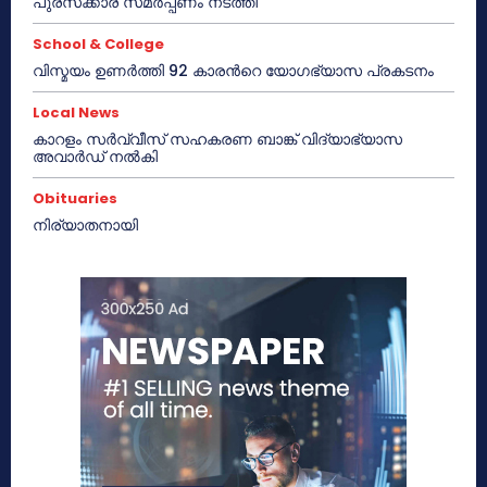
പുരസ്‌ക്കാര സമർപ്പണം നടത്തി
School & College
വിസ്മയം ഉണർത്തി 92 കാരൻറെ യോഗഭ്യാസ പ്രകടനം
Local News
കാറളം സർവ്വീസ് സഹകരണ ബാങ്ക് വിദ്യാഭ്യാസ
അവാർഡ് നൽകി
Obituaries
നിര്യാതനായി