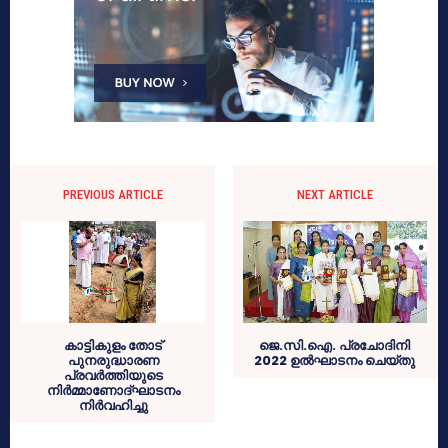
PREVIOUS ARTICLE
NEXT ARTICLE
കാട്ടികുളം തോട്
ജെ.സി.ഐ. പ്രചോദിനി
പുനരുദ്ധാരണ
2022 ഉൽഘാടനം ചെയ്തു
പ്രവർത്തിയുടെ
നിർമ്മാണോദ്ഘാടനം
നിർവഹിച്ചു