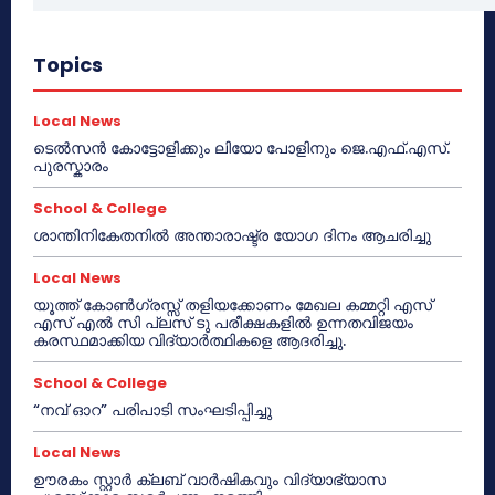
Topics
Local News
ടെൽസൻ കോട്ടോളിക്കും ലിയോ പോളിനും ജെ.എഫ്.എസ്.
പുരസ്കാരം
School & College
ശാന്തിനികേതനിൽ അന്താരാഷ്ട്ര യോഗ ദിനം ആചരിച്ചു
Local News
യൂത്ത് കോൺഗ്രസ്സ് തളിയക്കോണം മേഖല കമ്മറ്റി എസ്
എസ് എൽ സി പ്ലസ് ടു പരീക്ഷകളിൽ ഉന്നതവിജയം
കരസ്ഥമാക്കിയ വിദ്യാർത്ഥികളെ ആദരിച്ചു.
School & College
“നവ് ഓറ” പരിപാടി സംഘടിപ്പിച്ചു
Local News
ഊരകം സ്റ്റാർ ക്ലബ് വാർഷികവും വിദ്യാഭ്യാസ