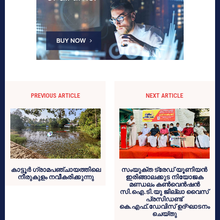
PREVIOUS ARTICLE
NEXT ARTICLE
കാട്ടൂര്‍ ഗ്രാമപഞ്ചായത്തിലെ
സംയുക്ത ട്രേഡ് യൂണിയൻ
നീരുകുളം നവീകരിക്കുന്നു
ഇരിങ്ങാലക്കുട നിയോജക
മണ്ഡലം കൺവെൻഷൻ
സി.ഐ.ടി.യു ജില്ലാ വൈസ്
പ്രസിഡണ്ട്
കെ.എഫ്.ഡേവിസ് ഉദ്ഘാടനം
ചെയ്തു