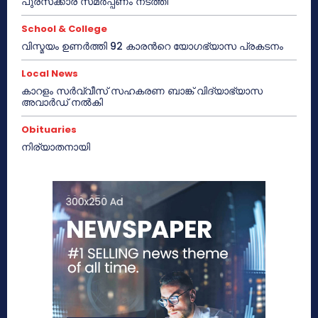
പുരസ്‌ക്കാര സമർപ്പണം നടത്തി
School & College
വിസ്മയം ഉണർത്തി 92 കാരൻറെ യോഗഭ്യാസ പ്രകടനം
Local News
കാറളം സർവ്വീസ് സഹകരണ ബാങ്ക് വിദ്യാഭ്യാസ
അവാർഡ് നൽകി
Obituaries
നിര്യാതനായി