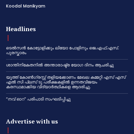
Koodal Manikyam
Headlines
ടെൽസൻ കോട്ടോളിക്കും ലിയോ പോളിനും ജെ.എഫ്.എസ്.
പുരസ്കാരം
ശാന്തിനികേതനിൽ അന്താരാഷ്ട്ര യോഗ ദിനം ആചരിച്ചു
യൂത്ത് കോൺഗ്രസ്സ് തളിയക്കോണം മേഖല കമ്മറ്റി എസ് എസ്
എൽ സി പ്ലസ് ടു പരീക്ഷകളിൽ ഉന്നതവിജയം
കരസ്ഥമാക്കിയ വിദ്യാർത്ഥികളെ ആദരിച്ചു.
“നവ് ഓറ” പരിപാടി സംഘടിപ്പിച്ചു
Advertise with us