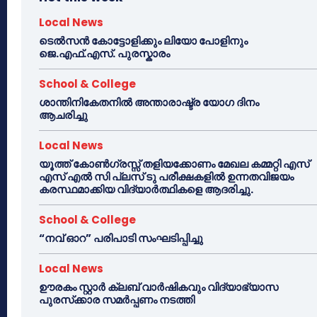
Local News
ടെൽസൻ കോട്ടോളിക്കും ലിയോ പോളിനും
ജെ.എഫ്.എസ്. പുരസ്കാരം
School & College
ശാന്തിനികേതനിൽ അന്താരാഷ്ട്ര യോഗ ദിനം
ആചരിച്ചു
Local News
യൂത്ത് കോൺഗ്രസ്സ് തളിയക്കോണം മേഖല കമ്മറ്റി എസ്
എസ് എൽ സി പ്ലസ് ടു പരീക്ഷകളിൽ ഉന്നതവിജയം
കരസ്ഥമാക്കിയ വിദ്യാർത്ഥികളെ ആദരിച്ചു.
School & College
“നവ് ഓറ” പരിപാടി സംഘടിപ്പിച്ചു
Local News
ഊരകം സ്റ്റാർ ക്ലബ് വാർഷികവും വിദ്യാഭ്യാസ
പുരസ്‌ക്കാര സമർപ്പണം നടത്തി