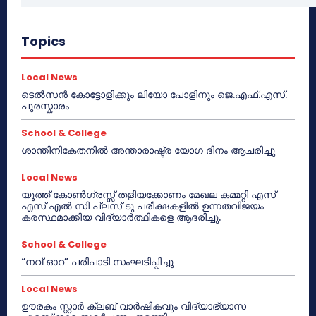
Topics
Local News
ടെൽസൻ കോട്ടോളിക്കും ലിയോ പോളിനും ജെ.എഫ്.എസ്.
പുരസ്കാരം
School & College
ശാന്തിനികേതനിൽ അന്താരാഷ്ട്ര യോഗ ദിനം ആചരിച്ചു
Local News
യൂത്ത് കോൺഗ്രസ്സ് തളിയക്കോണം മേഖല കമ്മറ്റി എസ്
എസ് എൽ സി പ്ലസ് ടു പരീക്ഷകളിൽ ഉന്നതവിജയം
കരസ്ഥമാക്കിയ വിദ്യാർത്ഥികളെ ആദരിച്ചു.
School & College
“നവ് ഓറ” പരിപാടി സംഘടിപ്പിച്ചു
Local News
ഊരകം സ്റ്റാർ ക്ലബ് വാർഷികവും വിദ്യാഭ്യാസ