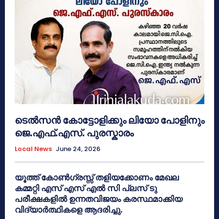
ടെൽസൻ കോട്ടോളിക്കും ലിയോ പോളിനും
ജെ.എഫ്.എസ്. പുരസ്കാരം
Local News
June 24, 2026
യൂത്ത് കോൺഗ്രസ്സ് തളിയക്കോണം മേഖല
കമ്മറ്റി എസ് എസ് എൽ സി പ്ലസ് ടു
പരീക്ഷകളിൽ ഉന്നതവിജയം കരസ്ഥമാക്കിയ
വിദ്യാർത്ഥികളെ ആദരിച്ചു.