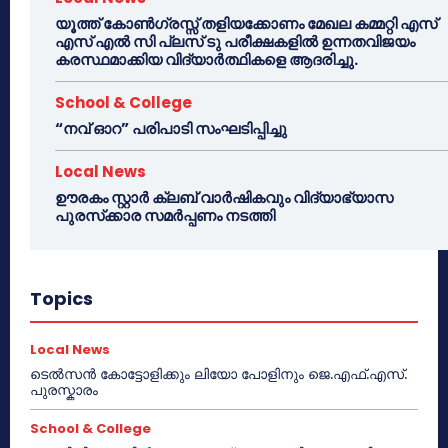
യൂത്ത് കോൺഗ്രസ്സ് തളിയക്കോണം മേഖല കമ്മറ്റി എസ്
എസ് എൽ സി പ്ലസ് ടു പരീക്ഷകളിൽ ഉന്നതവിജയം
കരസ്ഥമാക്കിയ വിദ്യാർത്ഥികളെ ആദരിച്ചു.
School & College
“നവ് ഓറ” പരിപാടി സംഘടിപ്പിച്ചു
Local News
ഊരകം സ്റ്റാർ ക്ലബ് വാർഷികവും വിദ്യാഭ്യാസ
പുരസ്‌ക്കാര സമർപ്പണം നടത്തി
Topics
Local News
ടെൽസൻ കോട്ടോളിക്കും ലിയോ പോളിനും ജെ.എഫ്.എസ്.
പുരസ്കാരം
School & College