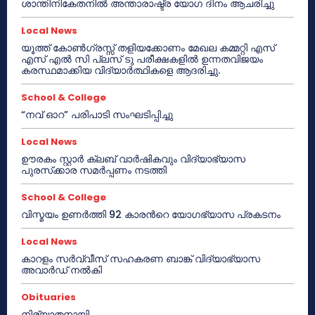
ശാന്തിനികേതനിൽ അന്താരാഷ്ട്ര യോഗ ദിനം ആചരിച്ചു
Local News
യൂത്ത് കോൺഗ്രസ്സ് തളിയക്കോണം മേഖല കമ്മറ്റി എസ്
എസ് എൽ സി പ്ലസ് ടു പരീക്ഷകളിൽ ഉന്നതവിജയം
കരസ്ഥമാക്കിയ വിദ്യാർത്ഥികളെ ആദരിച്ചു.
School & College
“നവ് ഓറ” പരിപാടി സംഘടിപ്പിച്ചു
Local News
ഊരകം സ്റ്റാർ ക്ലബ് വാർഷികവും വിദ്യാഭ്യാസ
പുരസ്‌ക്കാര സമർപ്പണം നടത്തി
School & College
വിസ്മയം ഉണർത്തി 92 കാരൻറെ യോഗഭ്യാസ പ്രകടനം
Local News
കാറളം സർവ്വീസ് സഹകരണ ബാങ്ക് വിദ്യാഭ്യാസ
അവാർഡ് നൽകി
Obituaries
നിര്യാതനായി