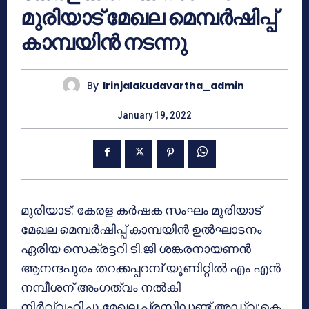
മുരിയാട് മേഖല മെമ്പർഷിപ്പ്
കാമ്പയിൻ നടന്നു
By
Irinjalakudavartha_admin
January 19, 2022
മുരിയാട്: കേരള കർഷക സംഘം മുരിയാട്
മേഖല മെമ്പർഷിപ്പ് കാമ്പയിൻ ഉൽഘാടനം
ഏരിയ സെക്രട്ടറി ടി.ജി ശങ്കരനായണൻ
ആനന്ദപുരം തറക്കപ്പറമ്പ് യൂണിറ്റിൽ എം എൻ
നമ്പീശന് അംഗത്വം നൽകി
നിർവ്വഹിച്ചു.മേഖല പ്രസിഡണ്ട് അഡ്വ:കെ