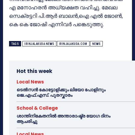
എ മനോഹരൻ അധ്യക്ഷത വഹിച്ചു. മേഖല
സെക്രട്ടറി പി.ആർ ബാലൻ,ഐ എൽ ജോൺ,
കെ കെ ജോഷി എന്നിവർ പങ്കെടുത്തു.
TAGS
IRINJALAKUDA NEWS
IRINJALAKUDA.COM
NEWS
Hot this week
Local News
ടെൽസൻ കോട്ടോളിക്കും ലിയോ പോളിനും
ജെ.എഫ്.എസ്. പുരസ്കാരം
School & College
ശാന്തിനികേതനിൽ അന്താരാഷ്ട്ര യോഗ ദിനം
ആചരിച്ചു
Local News