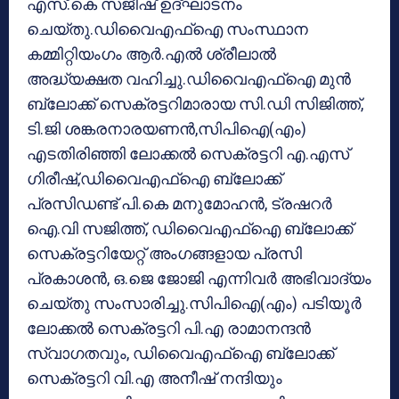
എസ്.കെ സജീഷ് ഉദ്ഘാടനം
ചെയ്തു.ഡിവൈഎഫ്ഐ സംസ്ഥാന
കമ്മിറ്റിയംഗം ആർ.എൽ ശ്രീലാൽ
അദ്ധ്യക്ഷത വഹിച്ചു.ഡിവൈഎഫ്ഐ മുൻ
ബ്ലോക്ക് സെക്രട്ടറിമാരായ സി.ഡി സിജിത്ത്,
ടി.ജി ശങ്കരനാരയണൻ,സിപിഐ(എം)
എടതിരിഞ്ഞി ലോക്കൽ സെക്രട്ടറി എ.എസ്
ഗിരീഷ്,ഡിവൈഎഫ്ഐ ബ്ലോക്ക്
പ്രസിഡണ്ട് പി.കെ മനുമോഹൻ, ട്രഷറർ
ഐ.വി സജിത്ത്, ഡിവൈഎഫ്ഐ ബ്ലോക്ക്
സെക്രട്ടറിയേറ്റ് അംഗങ്ങളായ പ്രസി
പ്രകാശൻ, ഒ.ജെ ജോജി എന്നിവർ അഭിവാദ്യം
ചെയ്തു സംസാരിച്ചു.സിപിഐ(എം) പടിയൂർ
ലോക്കൽ സെക്രട്ടറി പി.എ രാമാനന്ദൻ
സ്വാഗതവും, ഡിവൈഎഫ്ഐ ബ്ലോക്ക്
സെക്രട്ടറി വി.എ അനീഷ് നന്ദിയും