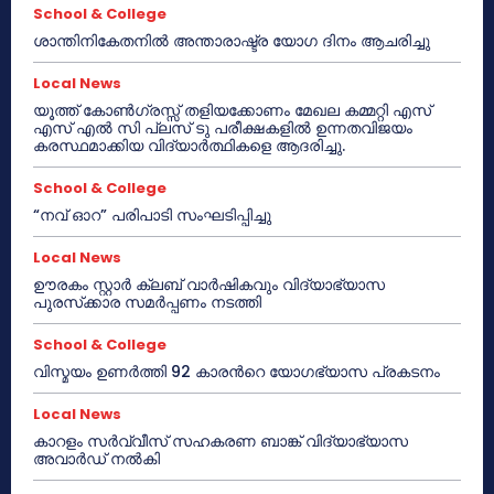
School & College
ശാന്തിനികേതനിൽ അന്താരാഷ്ട്ര യോഗ ദിനം ആചരിച്ചു
Local News
യൂത്ത് കോൺഗ്രസ്സ് തളിയക്കോണം മേഖല കമ്മറ്റി എസ്
എസ് എൽ സി പ്ലസ് ടു പരീക്ഷകളിൽ ഉന്നതവിജയം
കരസ്ഥമാക്കിയ വിദ്യാർത്ഥികളെ ആദരിച്ചു.
School & College
“നവ് ഓറ” പരിപാടി സംഘടിപ്പിച്ചു
Local News
ഊരകം സ്റ്റാർ ക്ലബ് വാർഷികവും വിദ്യാഭ്യാസ
പുരസ്‌ക്കാര സമർപ്പണം നടത്തി
School & College
വിസ്മയം ഉണർത്തി 92 കാരൻറെ യോഗഭ്യാസ പ്രകടനം
Local News
കാറളം സർവ്വീസ് സഹകരണ ബാങ്ക് വിദ്യാഭ്യാസ
അവാർഡ് നൽകി