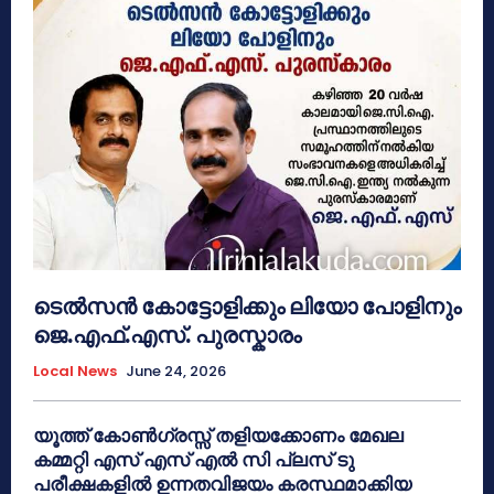
ടെൽസൻ കോട്ടോളിക്കും ലിയോ പോളിനും
ജെ.എഫ്.എസ്. പുരസ്കാരം
Local News
June 24, 2026
യൂത്ത് കോൺഗ്രസ്സ് തളിയക്കോണം മേഖല
കമ്മറ്റി എസ് എസ് എൽ സി പ്ലസ് ടു
പരീക്ഷകളിൽ ഉന്നതവിജയം കരസ്ഥമാക്കിയ