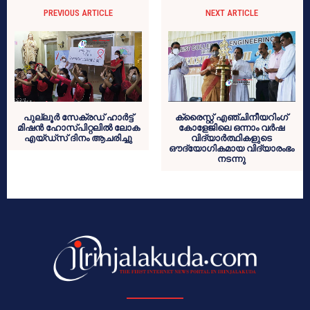
PREVIOUS ARTICLE
NEXT ARTICLE
പുല്ലൂർ സേക്രഡ് ഹാർട്ട്
ക്രൈസ്റ്റ് എഞ്ചിനീയറിംഗ്
മിഷൻ ഹോസ്പിറ്റലിൽ ലോക
കോളേജിലെ ഒന്നാം വർഷ
എയ്ഡ്സ് ദിനം ആചരിച്ചു
വിദ്യാർത്ഥികളുടെ
ഔദ്യോഗികമായ വിദ്യാരംഭം
നടന്നു