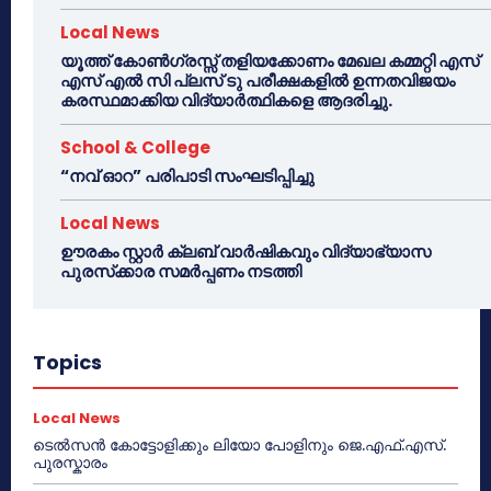
Local News
യൂത്ത് കോൺഗ്രസ്സ് തളിയക്കോണം മേഖല കമ്മറ്റി എസ്
എസ് എൽ സി പ്ലസ് ടു പരീക്ഷകളിൽ ഉന്നതവിജയം
കരസ്ഥമാക്കിയ വിദ്യാർത്ഥികളെ ആദരിച്ചു.
School & College
“നവ് ഓറ” പരിപാടി സംഘടിപ്പിച്ചു
Local News
ഊരകം സ്റ്റാർ ക്ലബ് വാർഷികവും വിദ്യാഭ്യാസ
പുരസ്‌ക്കാര സമർപ്പണം നടത്തി
Topics
Local News
ടെൽസൻ കോട്ടോളിക്കും ലിയോ പോളിനും ജെ.എഫ്.എസ്.
പുരസ്കാരം