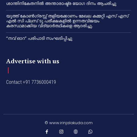
ശാന്തിനികേതനിൽ അന്താരാഷ്ട്ര യോഗ ദിനം ആചരിച്ചു
യൂത്ത് കോൺഗ്രസ്സ് തളിയക്കോണം മേഖല കമ്മറ്റി എസ് എസ്
എൽ സി പ്ലസ് ടു പരീക്ഷകളിൽ ഉന്നതവിജയം
കരസ്ഥമാക്കിയ വിദ്യാർത്ഥികളെ ആദരിച്ചു.
“നവ് ഓറ” പരിപാടി സംഘടിപ്പിച്ചു
Advertise with us
Contact +91 7736000419
© www.irinjalakuda.com