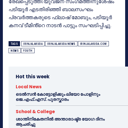
രേഖപ്പെടുത്തി.യുവജന സംഗമത്തിനുശേഷം
പടിയൂർ എടതിരിഞ്ഞി ബാലസംഘം
പ്രവർത്തകരുടെ ഫ്ലാഷ് മോബും, പടിയൂർ
കനവ് ടീമിൻ്റെ നാടൻ പാട്ടും സംഘടിപ്പിച്ചു.
TAGS
IRINJALAKUDA
IRINJALAKUDA NEWS
IRINJALAKUDA.COM
NEWS
YOUTH
Hot this week
Local News
ടെൽസൻ കോട്ടോളിക്കും ലിയോ പോളിനും
ജെ.എഫ്.എസ്. പുരസ്കാരം
School & College
ശാന്തിനികേതനിൽ അന്താരാഷ്ട്ര യോഗ ദിനം
ആചരിച്ചു