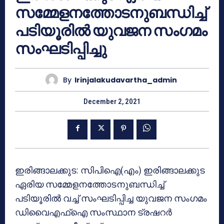
സമ്മേളനത്തോടനുബന്ധിച്ച്
പടിയൂരിൽ യുവജന സംഗമം
സംഘടിപ്പിച്ചു
By
Irinjalakudavartha_admin
December 2, 2021
ഇരിങ്ങാലക്കുട: സിപിഐ(എം) ഇരിങ്ങാലക്കുട
ഏരിയ സമ്മേളനത്തോടനുബന്ധിച്ച്
പടിയൂരിൽ വച്ച് സംഘടിപ്പിച്ച യുവജന സംഗമം
ഡിവൈഎഫ്ഐ സംസ്ഥാന ട്രഷറർ