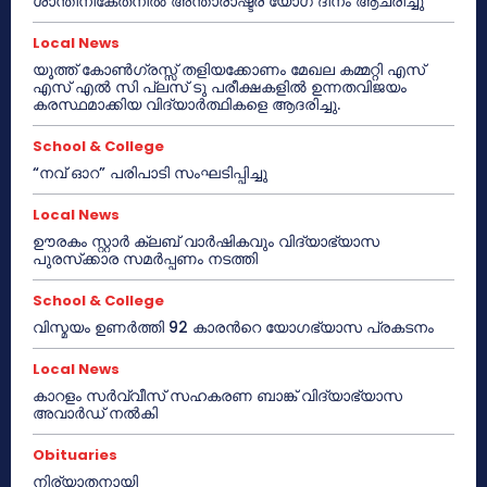
ശാന്തിനികേതനിൽ അന്താരാഷ്ട്ര യോഗ ദിനം ആചരിച്ചു
Local News
യൂത്ത് കോൺഗ്രസ്സ് തളിയക്കോണം മേഖല കമ്മറ്റി എസ്
എസ് എൽ സി പ്ലസ് ടു പരീക്ഷകളിൽ ഉന്നതവിജയം
കരസ്ഥമാക്കിയ വിദ്യാർത്ഥികളെ ആദരിച്ചു.
School & College
“നവ് ഓറ” പരിപാടി സംഘടിപ്പിച്ചു
Local News
ഊരകം സ്റ്റാർ ക്ലബ് വാർഷികവും വിദ്യാഭ്യാസ
പുരസ്‌ക്കാര സമർപ്പണം നടത്തി
School & College
വിസ്മയം ഉണർത്തി 92 കാരൻറെ യോഗഭ്യാസ പ്രകടനം
Local News
കാറളം സർവ്വീസ് സഹകരണ ബാങ്ക് വിദ്യാഭ്യാസ
അവാർഡ് നൽകി
Obituaries
നിര്യാതനായി