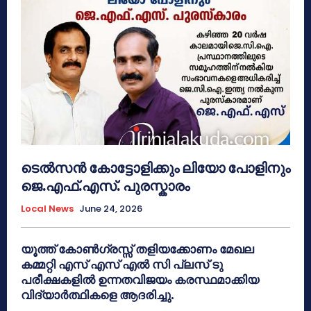
ടെൽസൻ കോട്ടോളിക്കും ലിയോ പോളിനും
ജെ.എഫ്.എസ്. പുരസ്കാരം
Local News
June 24, 2026
യൂത്ത് കോൺഗ്രസ്സ് തളിയക്കോണം മേഖല
കമ്മറ്റി എസ് എസ് എൽ സി പ്ലസ് ടു
പരീക്ഷകളിൽ ഉന്നതവിജയം കരസ്ഥമാക്കിയ
വിദ്യാർത്ഥികളെ ആദരിച്ചു.