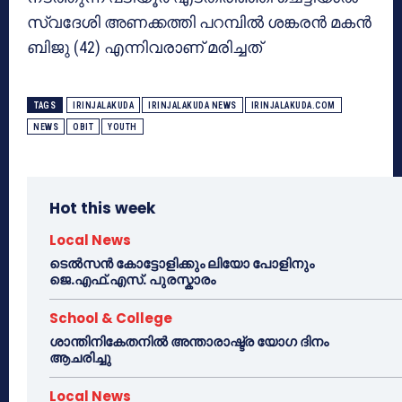
സ്വദേശി അണക്കത്തി പറമ്പില്‍ ശങ്കരന്‍ മകന്‍
ബിജു (42) എന്നിവരാണ് മരിച്ചത്
TAGS
IRINJALAKUDA
IRINJALAKUDA NEWS
IRINJALAKUDA.COM
NEWS
OBIT
YOUTH
Hot this week
Local News
ടെൽസൻ കോട്ടോളിക്കും ലിയോ പോളിനും
ജെ.എഫ്.എസ്. പുരസ്കാരം
School & College
ശാന്തിനികേതനിൽ അന്താരാഷ്ട്ര യോഗ ദിനം
ആചരിച്ചു
Local News