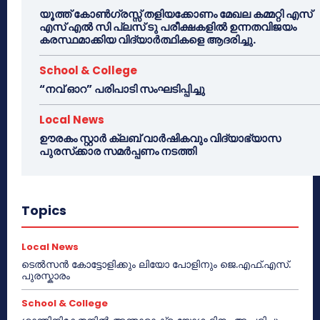
യൂത്ത് കോൺഗ്രസ്സ് തളിയക്കോണം മേഖല കമ്മറ്റി എസ്
എസ് എൽ സി പ്ലസ് ടു പരീക്ഷകളിൽ ഉന്നതവിജയം
കരസ്ഥമാക്കിയ വിദ്യാർത്ഥികളെ ആദരിച്ചു.
School & College
“നവ് ഓറ” പരിപാടി സംഘടിപ്പിച്ചു
Local News
ഊരകം സ്റ്റാർ ക്ലബ് വാർഷികവും വിദ്യാഭ്യാസ
പുരസ്‌ക്കാര സമർപ്പണം നടത്തി
Topics
Local News
ടെൽസൻ കോട്ടോളിക്കും ലിയോ പോളിനും ജെ.എഫ്.എസ്.
പുരസ്കാരം
School & College