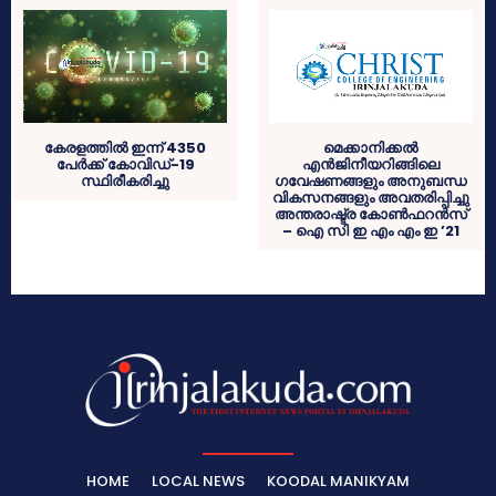
കേരളത്തില്‍ ഇന്ന് 4350
മെക്കാനിക്കൽ
പേര്‍ക്ക് കോവിഡ്-19
എൻജിനീയറിങ്ങിലെ
സ്ഥിരീകരിച്ചു
ഗവേഷണങ്ങളും അനുബന്ധ
വികസനങ്ങളും അവതരിപ്പിച്ചു
അന്തരാഷ്ട്ര കോൺഫറൻസ്
– ഐ സി ഇ എം എം ഇ ’21
HOME
LOCAL NEWS
KOODAL MANIKYAM