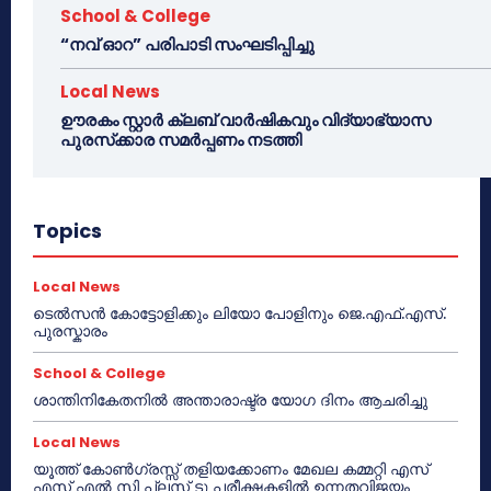
School & College
“നവ് ഓറ” പരിപാടി സംഘടിപ്പിച്ചു
Local News
ഊരകം സ്റ്റാർ ക്ലബ് വാർഷികവും വിദ്യാഭ്യാസ
പുരസ്‌ക്കാര സമർപ്പണം നടത്തി
Topics
Local News
ടെൽസൻ കോട്ടോളിക്കും ലിയോ പോളിനും ജെ.എഫ്.എസ്.
പുരസ്കാരം
School & College
ശാന്തിനികേതനിൽ അന്താരാഷ്ട്ര യോഗ ദിനം ആചരിച്ചു
Local News
യൂത്ത് കോൺഗ്രസ്സ് തളിയക്കോണം മേഖല കമ്മറ്റി എസ്
എസ് എൽ സി പ്ലസ് ടു പരീക്ഷകളിൽ ഉന്നതവിജയം