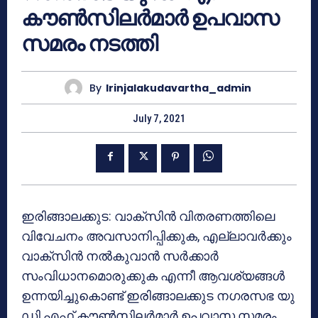
കൗൺസിലർമാർ ഉപവാസ
സമരം നടത്തി
By
Irinjalakudavartha_admin
July 7, 2021
ഇരിങ്ങാലക്കുട: വാക്‌സിൻ വിതരണത്തിലെ
വിവേചനം അവസാനിപ്പിക്കുക, എല്ലാവർക്കും
വാക്‌സിൻ നൽകുവാൻ സർക്കാർ
സംവിധാനമൊരുക്കുക എന്നീ ആവശ്യങ്ങൾ
ഉന്നയിച്ചുകൊണ്ട് ഇരിങ്ങാലക്കുട നഗരസഭ യു
ഡി എഫ് കൗൺസിലർമാർ ഉപവാസ സമരം