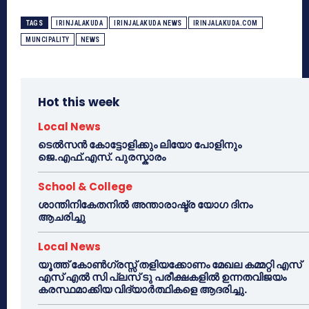
TAGS
IRINJALAKUDA
IRINJALAKUDA NEWS
IRINJALAKUDA.COM
MUNCIPALITY
NEWS
Hot this week
Local News
ടെൽസൻ കോട്ടോളിക്കും ലിയോ പോളിനും
ജെ.എഫ്.എസ്. പുരസ്കാരം
School & College
ശാന്തിനികേതനിൽ അന്താരാഷ്ട്ര യോഗ ദിനം
ആചരിച്ചു
Local News
യൂത്ത് കോൺഗ്രസ്സ് തളിയക്കോണം മേഖല കമ്മറ്റി എസ്
എസ് എൽ സി പ്ലസ് ടു പരീക്ഷകളിൽ ഉന്നതവിജയം
കരസ്ഥമാക്കിയ വിദ്യാർത്ഥികളെ ആദരിച്ചു.