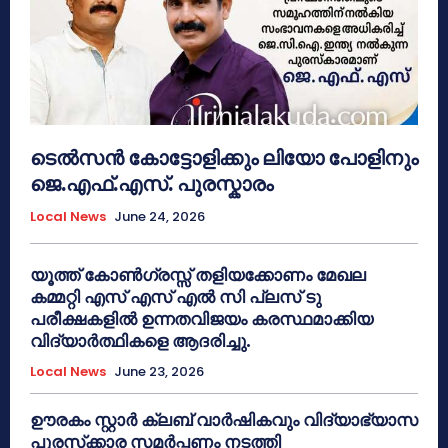
ടെൽസൻ കോട്ടോളിക്കും ലിയോ പോളിനും
ജെ.എഫ്.എസ്. പുരസ്കാരം
Local News
June 24, 2026
യൂത്ത് കോൺഗ്രസ്സ് തളിയക്കോണം മേഖല
കമ്മറ്റി എസ് എസ് എൽ സി പ്ലസ് ടു
പരീക്ഷകളിൽ ഉന്നതവിജയം കരസ്ഥമാക്കിയ
വിദ്യാർത്ഥികളെ ആദരിച്ചു.
Local News
June 23, 2026
ഊരകം സ്റ്റാർ ക്ലബ് വാർഷികവും വിദ്യാഭ്യാസ
പുരസ്‌ക്കാര സമർപ്പണം നടത്തി