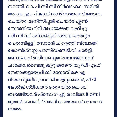
നടത്തി. കെ പി സി സി നിർവാഹക സമിതി
അംഗം എം.പി.ജാക്‌സൺ സമരം ഉദ്ഘാടനം
ചെയ്തു. മുനിസിപ്പൽ ചെയർപേഴ്സൺ
സോണിയ ഗിരി അധ്യക്ഷത വഹിച്ചു.
ഡി.സി.സി സെക്രട്ടറിമാരായ ആന്റോ
പെരുമ്പിള്ളി, സോമൻ ചിറ്റേത്ത്, ബ്ലോക്ക്
കോൺഗ്രസ്സ് പ്രസിഡണ്ട് ടി.വി ചാർളി,
മണ്ഡലം പ്രസിഡണ്ടുമാരായ ജോസഫ്
ചാക്കോ, ബൈജു കുറ്റിക്കാടൻ, യു ഡി എഫ്
നേതാക്കളായ പി ബി മനോജ്, കെ എ
റിയാസുദ്ധീൻ, റോക്കി ആളൂക്കാരൻ, പി ടി
ജോർജ്, ശ്രീധരൻ തേറമ്പിൽ കെ ബി
തുടങ്ങിയവർ പ്രസംഗിച്ചു. രാവിലെ 8 മണി
മുതൽ വൈകീട്ട് 8 മണി വരെയാണ് ഉപവാസ
സമരം.