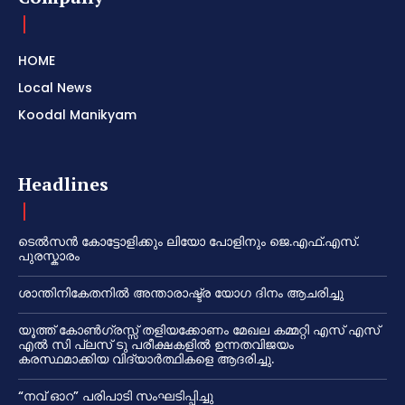
HOME
Local News
Koodal Manikyam
Headlines
ടെൽസൻ കോട്ടോളിക്കും ലിയോ പോളിനും ജെ.എഫ്.എസ്.
പുരസ്കാരം
ശാന്തിനികേതനിൽ അന്താരാഷ്ട്ര യോഗ ദിനം ആചരിച്ചു
യൂത്ത് കോൺഗ്രസ്സ് തളിയക്കോണം മേഖല കമ്മറ്റി എസ് എസ്
എൽ സി പ്ലസ് ടു പരീക്ഷകളിൽ ഉന്നതവിജയം
കരസ്ഥമാക്കിയ വിദ്യാർത്ഥികളെ ആദരിച്ചു.
“നവ് ഓറ” പരിപാടി സംഘടിപ്പിച്ചു