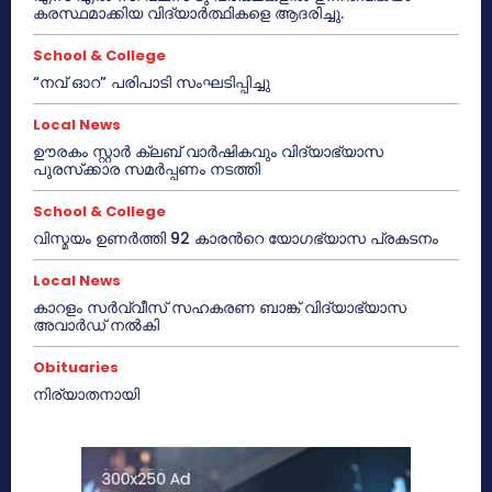
കരസ്ഥമാക്കിയ വിദ്യാർത്ഥികളെ ആദരിച്ചു.
School & College
“നവ് ഓറ” പരിപാടി സംഘടിപ്പിച്ചു
Local News
ഊരകം സ്റ്റാർ ക്ലബ് വാർഷികവും വിദ്യാഭ്യാസ
പുരസ്‌ക്കാര സമർപ്പണം നടത്തി
School & College
വിസ്മയം ഉണർത്തി 92 കാരൻറെ യോഗഭ്യാസ പ്രകടനം
Local News
കാറളം സർവ്വീസ് സഹകരണ ബാങ്ക് വിദ്യാഭ്യാസ
അവാർഡ് നൽകി
Obituaries
നിര്യാതനായി