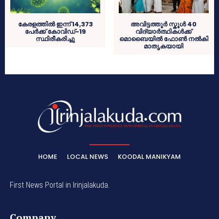
കേരളത്തില്‍ ഇന്ന് 14,373
അവിട്ടത്തൂർ സ്കൂൾ 40
പേര്‍ക്ക് കോവിഡ്-19
വിദ്യാർത്ഥികൾക്ക്
സ്ഥിരീകരിച്ചു
മൊബൈയിൽ ഫോൺ നൽകി
മാതൃകയായി
HOME
LOCAL NEWS
KOODAL MANIKYAM
First News Portal in Irinjalakuda.
Company