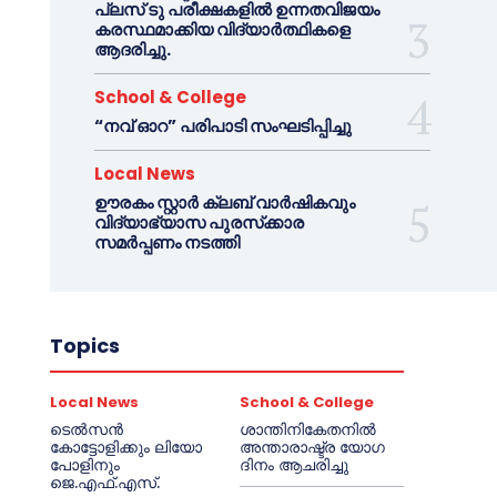
പ്ലസ് ടു പരീക്ഷകളിൽ ഉന്നതവിജയം
കരസ്ഥമാക്കിയ വിദ്യാർത്ഥികളെ
ആദരിച്ചു.
School & College
“നവ് ഓറ” പരിപാടി സംഘടിപ്പിച്ചു
Local News
ഊരകം സ്റ്റാർ ക്ലബ് വാർഷികവും
വിദ്യാഭ്യാസ പുരസ്‌ക്കാര
സമർപ്പണം നടത്തി
Topics
Local News
School & College
ടെൽസൻ
ശാന്തിനികേതനിൽ
കോട്ടോളിക്കും ലിയോ
അന്താരാഷ്ട്ര യോഗ
പോളിനും
ദിനം ആചരിച്ചു
ജെ.എഫ്.എസ്.