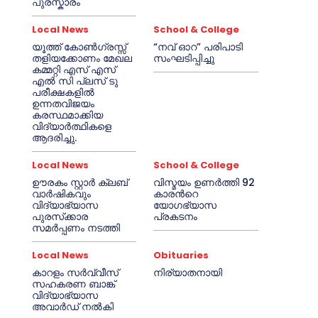
പുരസ്കാരം
Local News
School & College
യൂത്ത് കോൺഗ്രസ്സ്
“നവ് ഓറ” പരിപാടി
തളിയക്കോണം മേഖല
സംഘടിപ്പിച്ചു
കമ്മറ്റി എസ് എസ്
എൽ സി പ്ലസ് ടു
പരീക്ഷകളിൽ
ഉന്നതവിജയം
കരസ്ഥമാക്കിയ
വിദ്യാർത്ഥികളെ
ആദരിച്ചു.
Local News
School & College
ഊരകം സ്റ്റാർ ക്ലബ്
വിസ്മയം ഉണർത്തി 92
വാർഷികവും
കാരൻറെ
വിദ്യാഭ്യാസ
യോഗഭ്യാസ
പുരസ്‌ക്കാര
പ്രകടനം
സമർപ്പണം നടത്തി
Local News
Obituaries
കാറളം സർവ്വീസ്
നിര്യാതനായി
സഹകരണ ബാങ്ക്
വിദ്യാഭ്യാസ
അവാർഡ് നൽകി