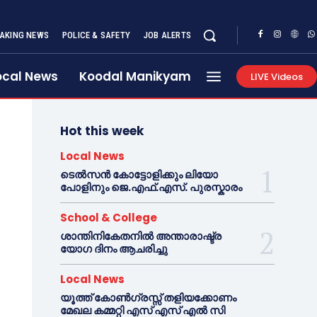
AKING NEWS
POLICE & SAFETY
JOB ALERTS
ocal News
Koodal Manikyam
LIVE Videos
Hot this week
Local News
ടെൽസൻ കോട്ടോളിക്കും ലിയോ
പോളിനും ജെ.എഫ്.എസ്. പുരസ്കാരം
School & College
ശാന്തിനികേതനിൽ അന്താരാഷ്ട്ര
യോഗ ദിനം ആചരിച്ചു
Local News
യൂത്ത് കോൺഗ്രസ്സ് തളിയക്കോണം
മേഖല കമ്മറ്റി എസ് എസ് എൽ സി