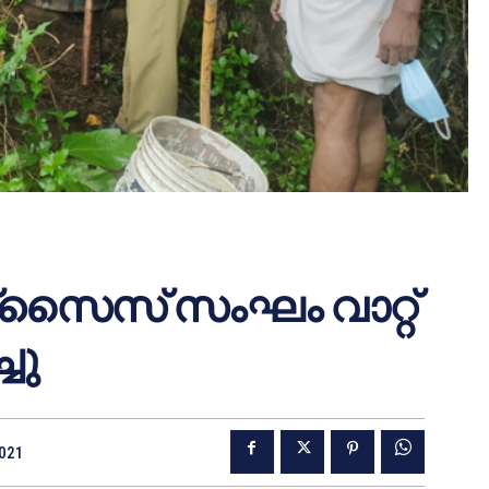
്‌സൈസ് സംഘം വാറ്റ്
്ചു
2021