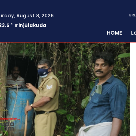
urday, August 8, 2026
BRE
23.5
Irinjālakuda
C
HOME
L