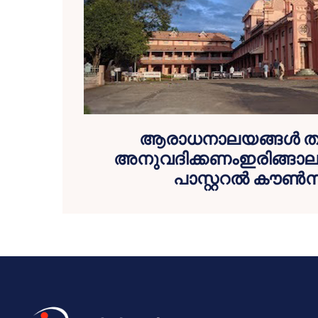
ആരാധനാലയങ്ങൾ തു
അനുവദിക്കണംഇരിങ്ങാലക
പാസ്റ്ററൽ കൗൺ