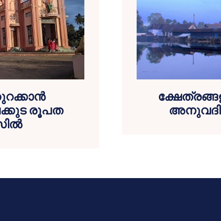
റക്കാൻ
ക്ഷേത്രങ്
്കുട രൂപത
അനുവദി
സിൽ