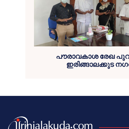
പൗരാവകാശ രേഖ പുറത്
ഇരിങ്ങാലക്കുട 