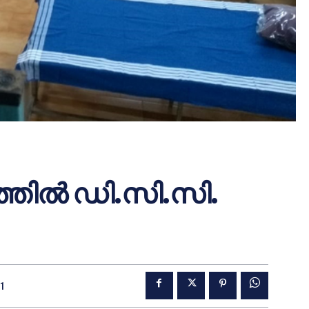
്തിൽ ഡി.സി.സി.
21