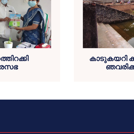
തിറക്കി
കാടുകയറി കി
നഗരസഭ
ഞവരിക്ക