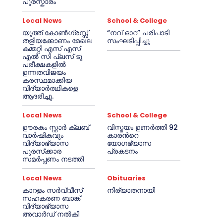
പുരസ്കാരം
Local News
School & College
യൂത്ത് കോൺഗ്രസ്സ്
“നവ് ഓറ” പരിപാടി
തളിയക്കോണം മേഖല
സംഘടിപ്പിച്ചു
കമ്മറ്റി എസ് എസ്
എൽ സി പ്ലസ് ടു
പരീക്ഷകളിൽ
ഉന്നതവിജയം
കരസ്ഥമാക്കിയ
വിദ്യാർത്ഥികളെ
ആദരിച്ചു.
Local News
School & College
ഊരകം സ്റ്റാർ ക്ലബ്
വിസ്മയം ഉണർത്തി 92
വാർഷികവും
കാരൻറെ
വിദ്യാഭ്യാസ
യോഗഭ്യാസ
പുരസ്‌ക്കാര
പ്രകടനം
സമർപ്പണം നടത്തി
Local News
Obituaries
കാറളം സർവ്വീസ്
നിര്യാതനായി
സഹകരണ ബാങ്ക്
വിദ്യാഭ്യാസ
അവാർഡ് നൽകി