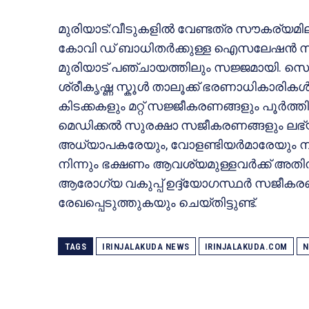
മുരിയാട്:വീടുകളിൽ വേണ്ടത്ര സൗകര്യമില്ല
കോവി ഡ് ബാധിതർക്കുള്ള ഐസലേഷൻ സം
മുരിയാട് പഞ്ചായത്തിലും സജ്ജമായി. സെ
ശ്രീകൃഷ്ണ സ്കൂൾ താലൂക്ക് ഭരണാധികാരികൾ
കിടക്കകളും മറ്റ് സജ്ജീകരണങ്ങളും പൂർത്തിയ
മെഡിക്കൽ സുരക്ഷാ സജീകരണങ്ങളും ലഭ്യമാ
അധ്യാപകരേയും, വോളണ്ടിയർമാരേയും നിയ
നിന്നും ഭക്ഷണം ആവശ്യമുള്ളവർക്ക് അതിനുള
ആരോഗ്യ വകുപ്പ് ഉദ്ദ്യോഗസ്ഥർ സജീകരണ
രേഖപ്പെടുത്തുകയും ചെയ്തിട്ടുണ്ട്.
TAGS
IRINJALAKUDA NEWS
IRINJALAKUDA.COM
N