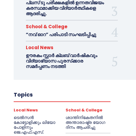
പ്ലസ് ടു പരീക്ഷകളിൽ ഉന്നതവിജയം
കരസ്ഥമാക്കിയ വിദ്യാർത്ഥികളെ
ആദരിച്ചു.
School & College
“നവ് ഓറ” പരിപാടി സംഘടിപ്പിച്ചു
Local News
ഊരകം സ്റ്റാർ ക്ലബ് വാർഷികവും
വിദ്യാഭ്യാസ പുരസ്‌ക്കാര
സമർപ്പണം നടത്തി
Topics
Local News
School & College
ടെൽസൻ
ശാന്തിനികേതനിൽ
കോട്ടോളിക്കും ലിയോ
അന്താരാഷ്ട്ര യോഗ
പോളിനും
ദിനം ആചരിച്ചു
ജെ.എഫ്.എസ്.