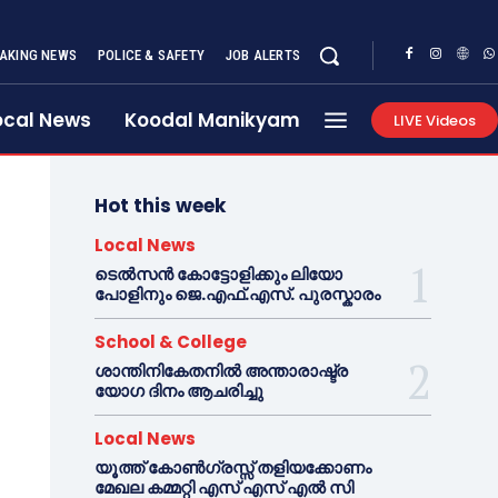
AKING NEWS
POLICE & SAFETY
JOB ALERTS
ocal News
Koodal Manikyam
LIVE Videos
Hot this week
Local News
ടെൽസൻ കോട്ടോളിക്കും ലിയോ
പോളിനും ജെ.എഫ്.എസ്. പുരസ്കാരം
School & College
ശാന്തിനികേതനിൽ അന്താരാഷ്ട്ര
യോഗ ദിനം ആചരിച്ചു
Local News
യൂത്ത് കോൺഗ്രസ്സ് തളിയക്കോണം
മേഖല കമ്മറ്റി എസ് എസ് എൽ സി