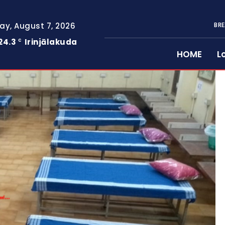
day, August 7, 2026
BRE
24.3
Irinjālakuda
C
HOME
L