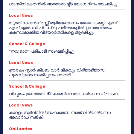
ശാന്തിനികേതനിൽ അന്താരാഷ്ട്ര യോഗ ദിനം ആചരിച്ചു
Local News
യൂത്ത് കോൺഗ്രസ്സ് തളിയക്കോണം മേഖല കമ്മറ്റി എസ്
എസ് എൽ സി പ്ലസ് ടു പരീക്ഷകളിൽ ഉന്നതവിജയം
കരസ്ഥമാക്കിയ വിദ്യാർത്ഥികളെ ആദരിച്ചു.
School & College
“നവ് ഓറ” പരിപാടി സംഘടിപ്പിച്ചു
Local News
ഊരകം സ്റ്റാർ ക്ലബ് വാർഷികവും വിദ്യാഭ്യാസ
പുരസ്‌ക്കാര സമർപ്പണം നടത്തി
School & College
വിസ്മയം ഉണർത്തി 92 കാരൻറെ യോഗഭ്യാസ പ്രകടനം
Local News
കാറളം സർവ്വീസ് സഹകരണ ബാങ്ക് വിദ്യാഭ്യാസ
അവാർഡ് നൽകി
Obituaries