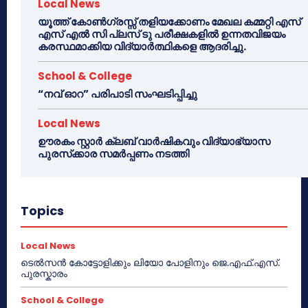
Local News
യൂത്ത് കോൺഗ്രസ്സ് തളിയക്കോണം മേഖല കമ്മറ്റി എസ്
എസ് എൽ സി പ്ലസ് ടു പരീക്ഷകളിൽ ഉന്നതവിജയം
കരസ്ഥമാക്കിയ വിദ്യാർത്ഥികളെ ആദരിച്ചു.
School & College
“നവ് ഓറ” പരിപാടി സംഘടിപ്പിച്ചു
Local News
ഊരകം സ്റ്റാർ ക്ലബ് വാർഷികവും വിദ്യാഭ്യാസ
പുരസ്‌ക്കാര സമർപ്പണം നടത്തി
Topics
Local News
ടെൽസൻ കോട്ടോളിക്കും ലിയോ പോളിനും ജെ.എഫ്.എസ്.
പുരസ്കാരം
School & College