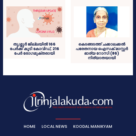
തൃശ്ശൂർ ജില്ലയിൽ 166
കെടങ്ങടത്ത് ചക്കാലക്കൽ
പേർക്ക് കൂടി കോവിഡ്, 216
പരേതനായ ഐസക് മാസ്റ്റർ
പേർ രോഗമുക്തരായി
ഭാര്യ റോസി (86)
നിര്യാതയായി
HOME
LOCAL NEWS
KOODAL MANIKYAM