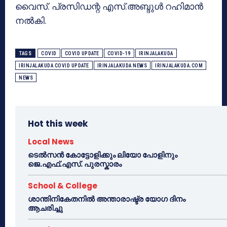
വൈസ്. പ്രസിഡന്റ എസ്.അബ്ദുൾ റഹിമാൻ
നൽകി.
TAGS
COVID
COVID UPDATE
COVID-19
IRINJALAKUDA
IRINJALAKUDA COVID UPDATE
IRINJALAKUDA NEWS
IRINJALAKUDA.COM
NEWS
Hot this week
Local News
ടെൽസൻ കോട്ടോളിക്കും ലിയോ പോളിനും
ജെ.എഫ്.എസ്. പുരസ്കാരം
School & College
ശാന്തിനികേതനിൽ അന്താരാഷ്ട്ര യോഗ ദിനം
ആചരിച്ചു