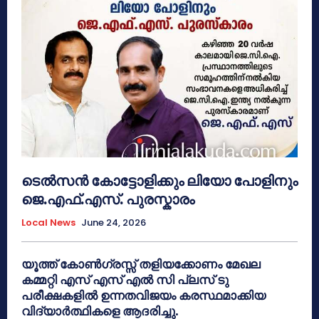
ടെൽസൻ കോട്ടോളിക്കും ലിയോ പോളിനും
ജെ.എഫ്.എസ്. പുരസ്കാരം
Local News
June 24, 2026
യൂത്ത് കോൺഗ്രസ്സ് തളിയക്കോണം മേഖല
കമ്മറ്റി എസ് എസ് എൽ സി പ്ലസ് ടു
പരീക്ഷകളിൽ ഉന്നതവിജയം കരസ്ഥമാക്കിയ
വിദ്യാർത്ഥികളെ ആദരിച്ചു.