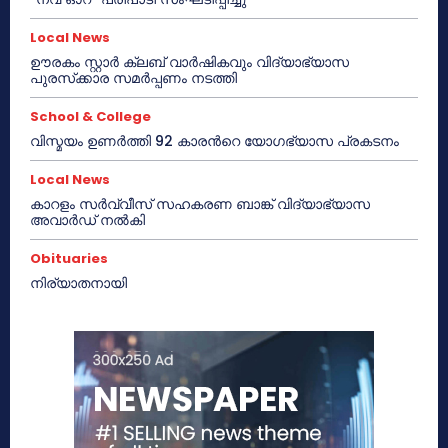
Local News
ഊരകം സ്റ്റാർ ക്ലബ് വാർഷികവും വിദ്യാഭ്യാസ
പുരസ്‌ക്കാര സമർപ്പണം നടത്തി
School & College
വിസ്മയം ഉണർത്തി 92 കാരൻറെ യോഗഭ്യാസ പ്രകടനം
Local News
കാറളം സർവ്വീസ് സഹകരണ ബാങ്ക് വിദ്യാഭ്യാസ
അവാർഡ് നൽകി
Obituaries
നിര്യാതനായി