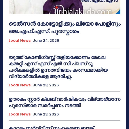
ടെൽസൻ കോട്ടോളിക്കും ലിയോ പോളിനും
ജെ.എഫ്.എസ്. പുരസ്കാരം
Local News
June 24, 2026
യൂത്ത് കോൺഗ്രസ്സ് തളിയക്കോണം മേഖല
കമ്മറ്റി എസ് എസ് എൽ സി പ്ലസ് ടു
പരീക്ഷകളിൽ ഉന്നതവിജയം കരസ്ഥമാക്കിയ
വിദ്യാർത്ഥികളെ ആദരിച്ചു.
Local News
June 23, 2026
ഊരകം സ്റ്റാർ ക്ലബ് വാർഷികവും വിദ്യാഭ്യാസ
പുരസ്‌ക്കാര സമർപ്പണം നടത്തി
Local News
June 23, 2026
കാറളം സർവ്വീസ് സഹകരണ ബാങ്ക്