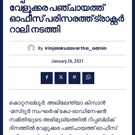
വേളൂക്കര പഞ്ചായത്ത്
ഓഫീസ് പരിസരത്ത് ട്രാക്റ്റർ
റാലി നടത്തി
By
Irinjalakudavartha_admin
January 26, 2021
കൊറ്റനല്ലൂർ: അഖിലേന്ത്യാ കിസാൻ
-മസ്ദൂർ സംഘർഷ് കോ-ഓഡിനേഷൻ
സമിതിയുടെ അഭിമുഖ്യത്തിൽ റിപ്പബ്ലിക്
ദിനത്തിൽ വേളൂക്കര പഞ്ചായത്ത് ഓഫീസ്