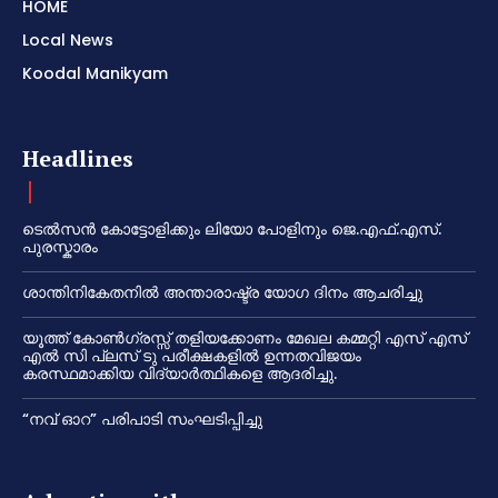
HOME
Local News
Koodal Manikyam
Headlines
ടെൽസൻ കോട്ടോളിക്കും ലിയോ പോളിനും ജെ.എഫ്.എസ്.
പുരസ്കാരം
ശാന്തിനികേതനിൽ അന്താരാഷ്ട്ര യോഗ ദിനം ആചരിച്ചു
യൂത്ത് കോൺഗ്രസ്സ് തളിയക്കോണം മേഖല കമ്മറ്റി എസ് എസ്
എൽ സി പ്ലസ് ടു പരീക്ഷകളിൽ ഉന്നതവിജയം
കരസ്ഥമാക്കിയ വിദ്യാർത്ഥികളെ ആദരിച്ചു.
“നവ് ഓറ” പരിപാടി സംഘടിപ്പിച്ചു