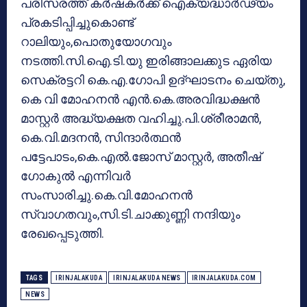
പരിസരത്ത് കർഷകർക്ക് ഐക്യദ്ധാർഢ്യം
പ്രകടിപ്പിച്ചുകൊണ്ട്
റാലിയും,പൊതുയോഗവും
നടത്തി.സി.ഐ.ടി.യു ഇരിങ്ങാലക്കുട ഏരിയ
സെക്രട്ടറി കെ.എ.ഗോപി ഉദ്ഘാടനം ചെയ്തു,
കെ വി മോഹനൻ എൻ.കെ.അരവിദ്ധക്ഷൻ
മാസ്റ്റർ അദ്ധ്യക്ഷത വഹിച്ചു.പി.ശ്രീരാമൻ,
കെ.വി.മദനൻ, സിന്ദാർത്ഥൻ
പട്ടേപാടം,കെ.എൽ.ജോസ് മാസ്റ്റർ, അതീഷ്
ഗോകുൽ എന്നിവർ
സംസാരിച്ചു.കെ.വി.മോഹനൻ
സ്വാഗതവും,സി.ടി.ചാക്കുണ്ണി നന്ദിയും
രേഖപ്പെടുത്തി.
TAGS
IRINJALAKUDA
IRINJALAKUDA NEWS
IRINJALAKUDA.COM
NEWS