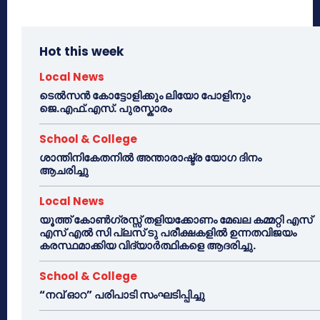
Hot this week
Local News
ടെൽസൻ കോട്ടോളിക്കും ലിയോ പോളിനും
ജെ.എഫ്.എസ്. പുരസ്കാരം
School & College
ശാന്തിനികേതനിൽ അന്താരാഷ്ട്ര യോഗ ദിനം
ആചരിച്ചു
Local News
യൂത്ത് കോൺഗ്രസ്സ് തളിയക്കോണം മേഖല കമ്മറ്റി എസ്
എസ് എൽ സി പ്ലസ് ടു പരീക്ഷകളിൽ ഉന്നതവിജയം
കരസ്ഥമാക്കിയ വിദ്യാർത്ഥികളെ ആദരിച്ചു.
School & College
“നവ് ഓറ” പരിപാടി സംഘടിപ്പിച്ചു