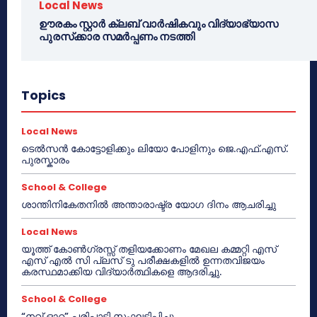
Local News
ഊരകം സ്റ്റാർ ക്ലബ് വാർഷികവും വിദ്യാഭ്യാസ
പുരസ്‌ക്കാര സമർപ്പണം നടത്തി
Topics
Local News
ടെൽസൻ കോട്ടോളിക്കും ലിയോ പോളിനും ജെ.എഫ്.എസ്.
പുരസ്കാരം
School & College
ശാന്തിനികേതനിൽ അന്താരാഷ്ട്ര യോഗ ദിനം ആചരിച്ചു
Local News
യൂത്ത് കോൺഗ്രസ്സ് തളിയക്കോണം മേഖല കമ്മറ്റി എസ്
എസ് എൽ സി പ്ലസ് ടു പരീക്ഷകളിൽ ഉന്നതവിജയം
കരസ്ഥമാക്കിയ വിദ്യാർത്ഥികളെ ആദരിച്ചു.
School & College
“നവ് ഓറ” പരിപാടി സംഘടിപ്പിച്ചു