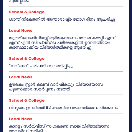
പുരസ്കാരം
School & College
ശാന്തിനികേതനിൽ അന്താരാഷ്ട്ര യോഗ ദിനം ആചരിച്ചു
Local News
യൂത്ത് കോൺഗ്രസ്സ് തളിയക്കോണം മേഖല കമ്മറ്റി എസ്
എസ് എൽ സി പ്ലസ് ടു പരീക്ഷകളിൽ ഉന്നതവിജയം
കരസ്ഥമാക്കിയ വിദ്യാർത്ഥികളെ ആദരിച്ചു.
School & College
“നവ് ഓറ” പരിപാടി സംഘടിപ്പിച്ചു
Local News
ഊരകം സ്റ്റാർ ക്ലബ് വാർഷികവും വിദ്യാഭ്യാസ
പുരസ്‌ക്കാര സമർപ്പണം നടത്തി
School & College
വിസ്മയം ഉണർത്തി 92 കാരൻറെ യോഗഭ്യാസ പ്രകടനം
Local News
കാറളം സർവ്വീസ് സഹകരണ ബാങ്ക് വിദ്യാഭ്യാസ
അവാർഡ് നൽകി