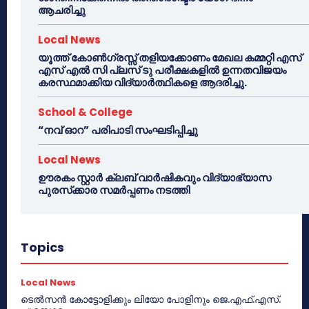
ആചരിച്ചു
Local News
യൂത്ത് കോൺഗ്രസ്സ് തളിയക്കോണം മേഖല കമ്മറ്റി എസ്
എസ് എൽ സി പ്ലസ് ടു പരീക്ഷകളിൽ ഉന്നതവിജയം
കരസ്ഥമാക്കിയ വിദ്യാർത്ഥികളെ ആദരിച്ചു.
School & College
“നവ് ഓറ” പരിപാടി സംഘടിപ്പിച്ചു
Local News
ഊരകം സ്റ്റാർ ക്ലബ് വാർഷികവും വിദ്യാഭ്യാസ
പുരസ്‌ക്കാര സമർപ്പണം നടത്തി
Topics
Local News
ടെൽസൻ കോട്ടോളിക്കും ലിയോ പോളിനും ജെ.എഫ്.എസ്.