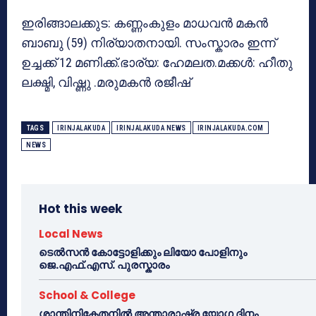
ഇരിങ്ങാലക്കുട: കണ്ണംകുളം മാധവൻ മകൻ
ബാബു (59) നിര്യാതനായി. സംസ്കാരം ഇന്ന്
ഉച്ചക്ക് 12 മണിക്ക്.ഭാര്യ: ഹേമലത.മക്കൾ: ഹീതു
ലക്ഷ്മി, വിഷ്ണു .മരുമകൻ രജീഷ്
TAGS
IRINJALAKUDA
IRINJALAKUDA NEWS
IRINJALAKUDA.COM
NEWS
Hot this week
Local News
ടെൽസൻ കോട്ടോളിക്കും ലിയോ പോളിനും
ജെ.എഫ്.എസ്. പുരസ്കാരം
School & College
ശാന്തിനികേതനിൽ അന്താരാഷ്ട്ര യോഗ ദിനം