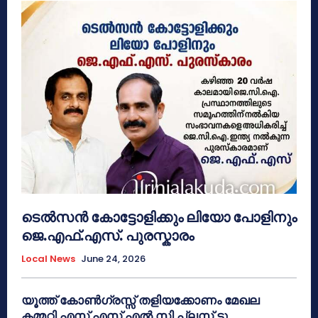
ടെൽസൻ കോട്ടോളിക്കും ലിയോ പോളിനും
ജെ.എഫ്.എസ്. പുരസ്കാരം
Local News
June 24, 2026
യൂത്ത് കോൺഗ്രസ്സ് തളിയക്കോണം മേഖല
കമ്മറ്റി എസ് എസ് എൽ സി പ്ലസ് ടു