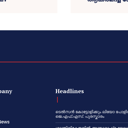
pany
Headlines
ടെൽസൻ കോട്ടോളിക്കും ലിയോ പോളി
ജെ.എഫ്.എസ്. പുരസ്കാരം
News