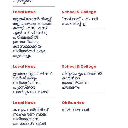
പുരസ്കാരം
Local News
School & College
യൂത്ത് കോൺഗ്രസ്സ്
“നവ് ഓറ” പരിപാടി
തളിയക്കോണം മേഖല
സംഘടിപ്പിച്ചു
കമ്മറ്റി എസ് എസ്
എൽ സി പ്ലസ് ടു
പരീക്ഷകളിൽ
ഉന്നതവിജയം
കരസ്ഥമാക്കിയ
വിദ്യാർത്ഥികളെ
ആദരിച്ചു.
Local News
School & College
ഊരകം സ്റ്റാർ ക്ലബ്
വിസ്മയം ഉണർത്തി 92
വാർഷികവും
കാരൻറെ
വിദ്യാഭ്യാസ
യോഗഭ്യാസ
പുരസ്‌ക്കാര
പ്രകടനം
സമർപ്പണം നടത്തി
Local News
Obituaries
കാറളം സർവ്വീസ്
നിര്യാതനായി
സഹകരണ ബാങ്ക്
വിദ്യാഭ്യാസ
അവാർഡ് നൽകി