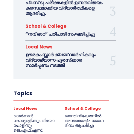
പ്ലസ് ടു പരീക്ഷകളിൽ ഉന്നതവിജയം
കരസ്ഥമാക്കിയ വിദ്യാർത്ഥികളെ
ആദരിച്ചു.
School & College
“നവ് ഓറ” പരിപാടി സംഘടിപ്പിച്ചു
Local News
ഊരകം സ്റ്റാർ ക്ലബ് വാർഷികവും
വിദ്യാഭ്യാസ പുരസ്‌ക്കാര
സമർപ്പണം നടത്തി
Topics
Local News
School & College
ടെൽസൻ
ശാന്തിനികേതനിൽ
കോട്ടോളിക്കും ലിയോ
അന്താരാഷ്ട്ര യോഗ
പോളിനും
ദിനം ആചരിച്ചു
ജെ.എഫ്.എസ്.