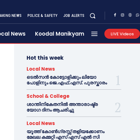
AKING NEWS
POLICE & SAFETY
JOB ALERTS
ocal News
Koodal Manikyam
LIVE Videos
Hot this week
Local News
ടെൽസൻ കോട്ടോളിക്കും ലിയോ
പോളിനും ജെ.എഫ്.എസ്. പുരസ്കാരം
School & College
ശാന്തിനികേതനിൽ അന്താരാഷ്ട്ര
യോഗ ദിനം ആചരിച്ചു
Local News
യൂത്ത് കോൺഗ്രസ്സ് തളിയക്കോണം
മേഖല കമ്മറ്റി എസ് എസ് എൽ സി