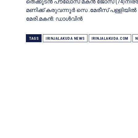
തെക്കൂടൻ പൗലോസ് മകൻ ജോസ് (74)നിര്യാ
മണിക്ക് കരുവന്നൂർ സെ .മേരീസ് പള്ളിയിൽ വെ
മേരി.മകൻ: ഡാൾവിൻ
TAGS
IRINJALAKUDA NEWS
IRINJALAKUDA.COM
N