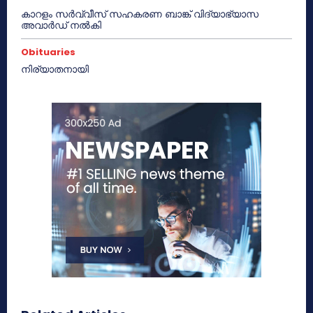
കാറളം സർവ്വീസ് സഹകരണ ബാങ്ക് വിദ്യാഭ്യാസ
അവാർഡ് നൽകി
Obituaries
നിര്യാതനായി