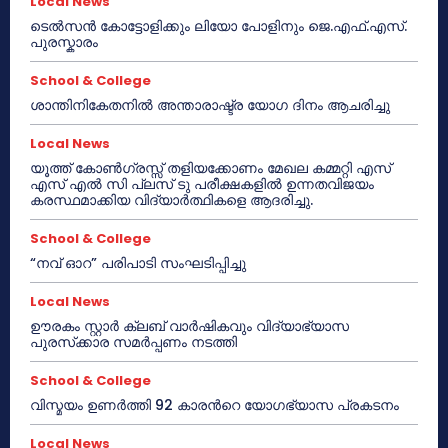
Local News
ടെൽസൻ കോട്ടോളിക്കും ലിയോ പോളിനും ജെ.എഫ്.എസ്.
പുരസ്കാരം
School & College
ശാന്തിനികേതനിൽ അന്താരാഷ്ട്ര യോഗ ദിനം ആചരിച്ചു
Local News
യൂത്ത് കോൺഗ്രസ്സ് തളിയക്കോണം മേഖല കമ്മറ്റി എസ്
എസ് എൽ സി പ്ലസ് ടു പരീക്ഷകളിൽ ഉന്നതവിജയം
കരസ്ഥമാക്കിയ വിദ്യാർത്ഥികളെ ആദരിച്ചു.
School & College
“നവ് ഓറ” പരിപാടി സംഘടിപ്പിച്ചു
Local News
ഊരകം സ്റ്റാർ ക്ലബ് വാർഷികവും വിദ്യാഭ്യാസ
പുരസ്‌ക്കാര സമർപ്പണം നടത്തി
School & College
വിസ്മയം ഉണർത്തി 92 കാരൻറെ യോഗഭ്യാസ പ്രകടനം
Local News