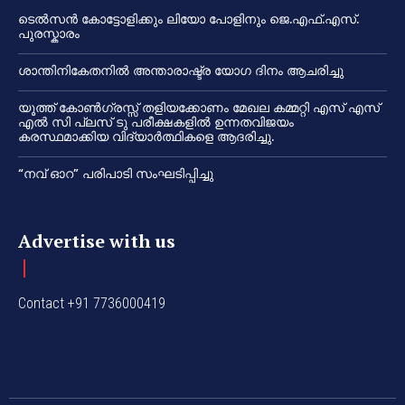
ടെൽസൻ കോട്ടോളിക്കും ലിയോ പോളിനും ജെ.എഫ്.എസ്.
പുരസ്കാരം
ശാന്തിനികേതനിൽ അന്താരാഷ്ട്ര യോഗ ദിനം ആചരിച്ചു
യൂത്ത് കോൺഗ്രസ്സ് തളിയക്കോണം മേഖല കമ്മറ്റി എസ് എസ്
എൽ സി പ്ലസ് ടു പരീക്ഷകളിൽ ഉന്നതവിജയം
കരസ്ഥമാക്കിയ വിദ്യാർത്ഥികളെ ആദരിച്ചു.
“നവ് ഓറ” പരിപാടി സംഘടിപ്പിച്ചു
Advertise with us
Contact +91 7736000419