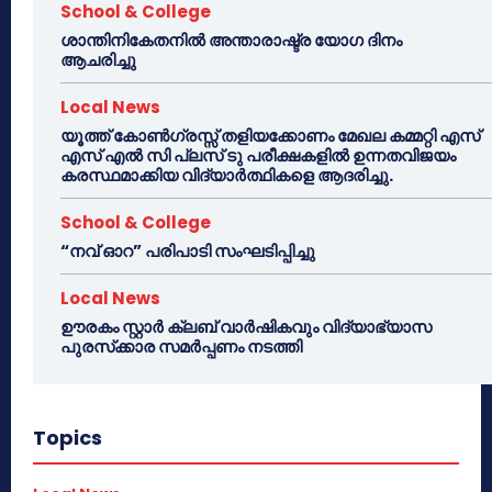
School & College
ശാന്തിനികേതനിൽ അന്താരാഷ്ട്ര യോഗ ദിനം
ആചരിച്ചു
Local News
യൂത്ത് കോൺഗ്രസ്സ് തളിയക്കോണം മേഖല കമ്മറ്റി എസ്
എസ് എൽ സി പ്ലസ് ടു പരീക്ഷകളിൽ ഉന്നതവിജയം
കരസ്ഥമാക്കിയ വിദ്യാർത്ഥികളെ ആദരിച്ചു.
School & College
“നവ് ഓറ” പരിപാടി സംഘടിപ്പിച്ചു
Local News
ഊരകം സ്റ്റാർ ക്ലബ് വാർഷികവും വിദ്യാഭ്യാസ
പുരസ്‌ക്കാര സമർപ്പണം നടത്തി
Topics