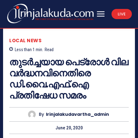
LIVE
LOCAL NEWS
Less than 1
min.
Read
തുടർച്ചയായ പെട്രോൾ വില
വർദ്ധനവിനെതിരെ
ഡി.വൈ.എഫ്.ഐ
പ്രതിഷേധ സമരം
By
Irinjalakudavartha_admin
June 20, 2020