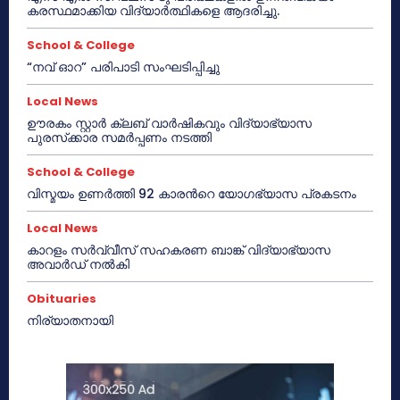
കരസ്ഥമാക്കിയ വിദ്യാർത്ഥികളെ ആദരിച്ചു.
School & College
“നവ് ഓറ” പരിപാടി സംഘടിപ്പിച്ചു
Local News
ഊരകം സ്റ്റാർ ക്ലബ് വാർഷികവും വിദ്യാഭ്യാസ
പുരസ്‌ക്കാര സമർപ്പണം നടത്തി
School & College
വിസ്മയം ഉണർത്തി 92 കാരൻറെ യോഗഭ്യാസ പ്രകടനം
Local News
കാറളം സർവ്വീസ് സഹകരണ ബാങ്ക് വിദ്യാഭ്യാസ
അവാർഡ് നൽകി
Obituaries
നിര്യാതനായി