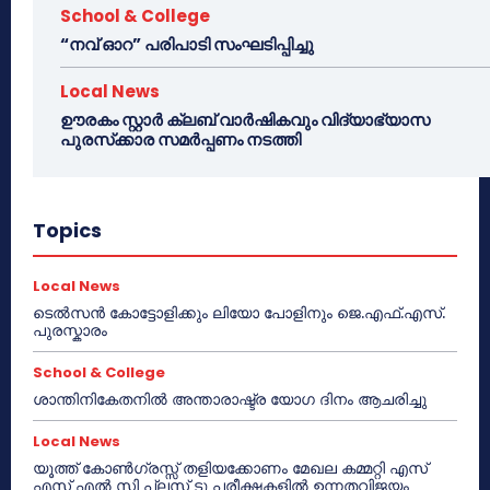
School & College
“നവ് ഓറ” പരിപാടി സംഘടിപ്പിച്ചു
Local News
ഊരകം സ്റ്റാർ ക്ലബ് വാർഷികവും വിദ്യാഭ്യാസ
പുരസ്‌ക്കാര സമർപ്പണം നടത്തി
Topics
Local News
ടെൽസൻ കോട്ടോളിക്കും ലിയോ പോളിനും ജെ.എഫ്.എസ്.
പുരസ്കാരം
School & College
ശാന്തിനികേതനിൽ അന്താരാഷ്ട്ര യോഗ ദിനം ആചരിച്ചു
Local News
യൂത്ത് കോൺഗ്രസ്സ് തളിയക്കോണം മേഖല കമ്മറ്റി എസ്
എസ് എൽ സി പ്ലസ് ടു പരീക്ഷകളിൽ ഉന്നതവിജയം