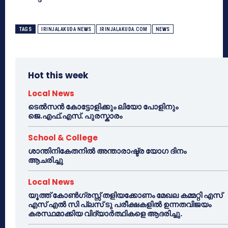
TAGS
IRINJALAKUDA NEWS
IRINJALAKUDA.COM
NEWS
Hot this week
Local News
ടെൽസൻ കോട്ടോളിക്കും ലിയോ പോളിനും
ജെ.എഫ്.എസ്. പുരസ്കാരം
School & College
ശാന്തിനികേതനിൽ അന്താരാഷ്ട്ര യോഗ ദിനം
ആചരിച്ചു
Local News
യൂത്ത് കോൺഗ്രസ്സ് തളിയക്കോണം മേഖല കമ്മറ്റി എസ്
എസ് എൽ സി പ്ലസ് ടു പരീക്ഷകളിൽ ഉന്നതവിജയം
കരസ്ഥമാക്കിയ വിദ്യാർത്ഥികളെ ആദരിച്ചു.