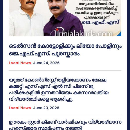
ടെൽസൻ കോട്ടോളിക്കും ലിയോ പോളിനും
ജെ.എഫ്.എസ്. പുരസ്കാരം
Local News
June 24, 2026
യൂത്ത് കോൺഗ്രസ്സ് തളിയക്കോണം മേഖല
കമ്മറ്റി എസ് എസ് എൽ സി പ്ലസ് ടു
പരീക്ഷകളിൽ ഉന്നതവിജയം കരസ്ഥമാക്കിയ
വിദ്യാർത്ഥികളെ ആദരിച്ചു.
Local News
June 23, 2026
ഊരകം സ്റ്റാർ ക്ലബ് വാർഷികവും വിദ്യാഭ്യാസ
പുരസ്‌ക്കാര സമർപ്പണം നടത്തി