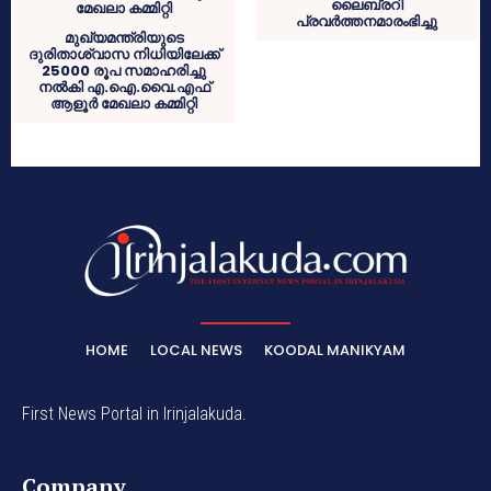
ലൈബ്രറി
പ്രവർത്തനമാരംഭിച്ചു
മുഖ്യമന്ത്രിയുടെ
ദുരിതാശ്വാസ നിധിയിലേക്ക്
25000 രൂപ സമാഹരിച്ചു
നൽകി എ.ഐ.വൈ.എഫ്
ആളൂർ മേഖലാ കമ്മിറ്റി
HOME
LOCAL NEWS
KOODAL MANIKYAM
First News Portal in Irinjalakuda.
Company