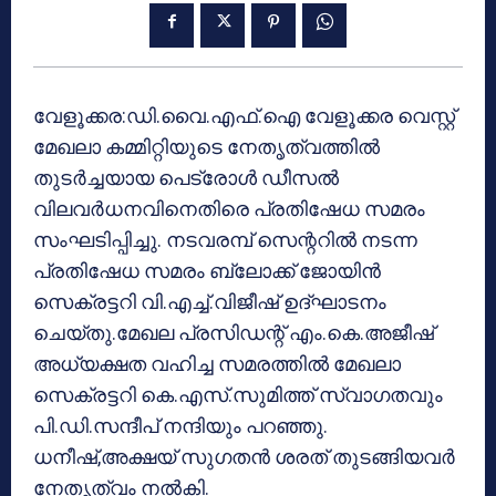
വേളൂക്കര:ഡി.വൈ.എഫ്.ഐ വേളൂക്കര വെസ്റ്റ്
മേഖലാ കമ്മിറ്റിയുടെ നേതൃത്വത്തിൽ
തുടർച്ചയായ പെട്രോൾ ഡീസൽ
വിലവർധനവിനെതിരെ പ്രതിഷേധ സമരം
സംഘടിപ്പിച്ചു. നടവരമ്പ് സെന്ററിൽ നടന്ന
പ്രതിഷേധ സമരം ബ്ലോക്ക് ജോയിൻ
സെക്രട്ടറി വി.എച്ച്.വിജീഷ് ഉദ്ഘാടനം
ചെയ്തു.മേഖല പ്രസിഡന്റ് എം.കെ.അജീഷ്
അധ്യക്ഷത വഹിച്ച സമരത്തിൽ മേഖലാ
സെക്രട്ടറി കെ.എസ്.സുമിത്ത് സ്വാഗതവും
പി.ഡി.സന്ദീപ് നന്ദിയും പറഞ്ഞു.
ധനീഷ്,അക്ഷയ് സുഗതൻ ശരത് തുടങ്ങിയവർ
നേതൃത്വം നൽകി.