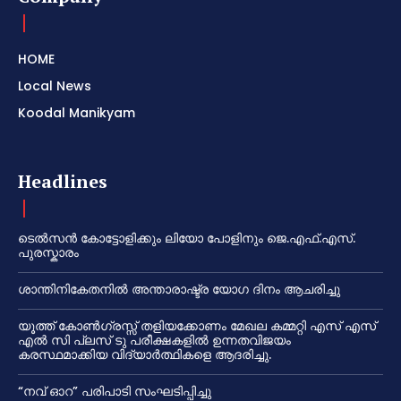
HOME
Local News
Koodal Manikyam
Headlines
ടെൽസൻ കോട്ടോളിക്കും ലിയോ പോളിനും ജെ.എഫ്.എസ്.
പുരസ്കാരം
ശാന്തിനികേതനിൽ അന്താരാഷ്ട്ര യോഗ ദിനം ആചരിച്ചു
യൂത്ത് കോൺഗ്രസ്സ് തളിയക്കോണം മേഖല കമ്മറ്റി എസ് എസ്
എൽ സി പ്ലസ് ടു പരീക്ഷകളിൽ ഉന്നതവിജയം
കരസ്ഥമാക്കിയ വിദ്യാർത്ഥികളെ ആദരിച്ചു.
“നവ് ഓറ” പരിപാടി സംഘടിപ്പിച്ചു