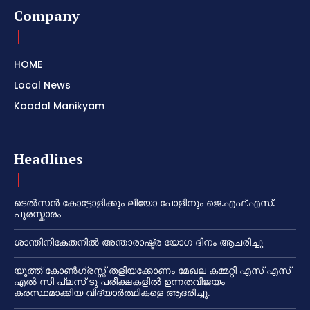
Company
HOME
Local News
Koodal Manikyam
Headlines
ടെൽസൻ കോട്ടോളിക്കും ലിയോ പോളിനും ജെ.എഫ്.എസ്.
പുരസ്കാരം
ശാന്തിനികേതനിൽ അന്താരാഷ്ട്ര യോഗ ദിനം ആചരിച്ചു
യൂത്ത് കോൺഗ്രസ്സ് തളിയക്കോണം മേഖല കമ്മറ്റി എസ് എസ്
എൽ സി പ്ലസ് ടു പരീക്ഷകളിൽ ഉന്നതവിജയം
കരസ്ഥമാക്കിയ വിദ്യാർത്ഥികളെ ആദരിച്ചു.