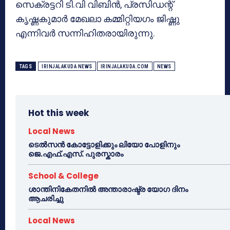
സെക്രട്ടറി ടി.വി വിബിൻ, പ്രസിഡന്റ്
കൃഷ്ണകുമാർ മേഖലാ കമ്മിറ്റിയഗം ജിഷ്ണു
എന്നിവർ സന്നിഹിതരായിരുന്നു.
TAGS
IRINJALAKUDA NEWS
IRINJALAKUDA.COM
NEWS
Hot this week
Local News
ടെൽസൻ കോട്ടോളിക്കും ലിയോ പോളിനും
ജെ.എഫ്.എസ്. പുരസ്കാരം
School & College
ശാന്തിനികേതനിൽ അന്താരാഷ്ട്ര യോഗ ദിനം
ആചരിച്ചു
Local News