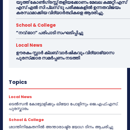
യൂത്ത് കോൺഗ്രസ്സ് തളിയക്കോണം മേഖല കമ്മറ്റി എസ്
എസ് എൽ സി പ്ലസ് ടു പരീക്ഷകളിൽ ഉന്നതവിജയം
കരസ്ഥമാക്കിയ വിദ്യാർത്ഥികളെ ആദരിച്ചു.
School & College
“നവ് ഓറ” പരിപാടി സംഘടിപ്പിച്ചു
Local News
ഊരകം സ്റ്റാർ ക്ലബ് വാർഷികവും വിദ്യാഭ്യാസ
പുരസ്‌ക്കാര സമർപ്പണം നടത്തി
Topics
Local News
ടെൽസൻ കോട്ടോളിക്കും ലിയോ പോളിനും ജെ.എഫ്.എസ്.
പുരസ്കാരം
School & College
ശാന്തിനികേതനിൽ അന്താരാഷ്ട്ര യോഗ ദിനം ആചരിച്ചു