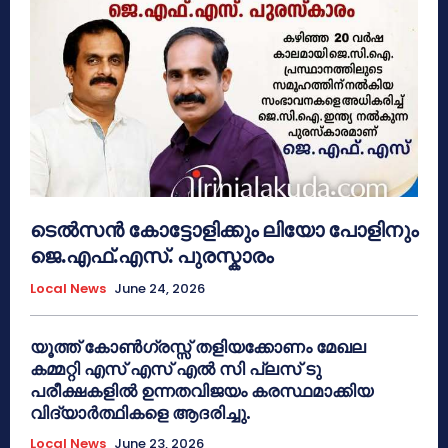
ടെൽസൻ കോട്ടോളിക്കും ലിയോ പോളിനും
ജെ.എഫ്.എസ്. പുരസ്കാരം
Local News
June 24, 2026
യൂത്ത് കോൺഗ്രസ്സ് തളിയക്കോണം മേഖല
കമ്മറ്റി എസ് എസ് എൽ സി പ്ലസ് ടു
പരീക്ഷകളിൽ ഉന്നതവിജയം കരസ്ഥമാക്കിയ
വിദ്യാർത്ഥികളെ ആദരിച്ചു.
Local News
June 23, 2026