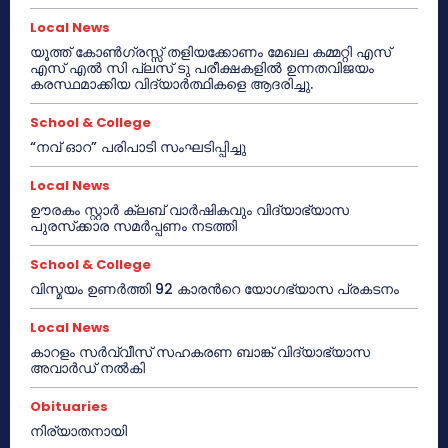
Local News
യൂത്ത് കോൺഗ്രസ്സ് തളിയക്കോണം മേഖല കമ്മറ്റി എസ്
എസ് എൽ സി പ്ലസ് ടു പരീക്ഷകളിൽ ഉന്നതവിജയം
കരസ്ഥമാക്കിയ വിദ്യാർത്ഥികളെ ആദരിച്ചു.
School & College
“നവ് ഓറ” പരിപാടി സംഘടിപ്പിച്ചു
Local News
ഊരകം സ്റ്റാർ ക്ലബ് വാർഷികവും വിദ്യാഭ്യാസ
പുരസ്‌ക്കാര സമർപ്പണം നടത്തി
School & College
വിസ്മയം ഉണർത്തി 92 കാരൻറെ യോഗഭ്യാസ പ്രകടനം
Local News
കാറളം സർവ്വീസ് സഹകരണ ബാങ്ക് വിദ്യാഭ്യാസ
അവാർഡ് നൽകി
Obituaries
നിര്യാതനായി