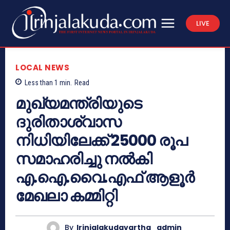
LIVE
LOCAL NEWS
Less than 1
min.
Read
മുഖ്യമന്ത്രിയുടെ
ദുരിതാശ്വാസ
നിധിയിലേക്ക് 25000 രൂപ
സമാഹരിച്ചു നൽകി
എ.ഐ.വൈ.എഫ് ആളൂർ
മേഖലാ കമ്മിറ്റി
By
Irinjalakudavartha_admin