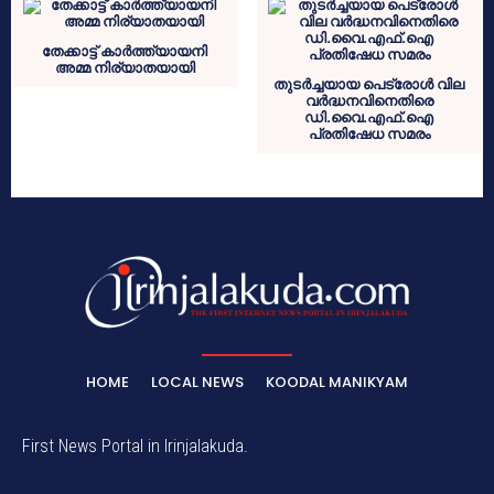
തേക്കാട്ട് കാർത്ത്യായനി
അമ്മ നിര്യാതയായി
തുടർച്ചയായ പെട്രോൾ വില
വർദ്ധനവിനെതിരെ
ഡി.വൈ.എഫ്.ഐ
പ്രതിഷേധ സമരം
HOME
LOCAL NEWS
KOODAL MANIKYAM
First News Portal in Irinjalakuda.