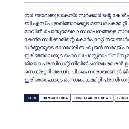
ഇരിങ്ങാലക്കുട:കേന്ദ്ര സർക്കാരിന്റെ കോർ
ബി.എസ്.പി ഇരിങ്ങാലക്കുട മണ്ഡലംകമ്മി
മറവിൽ പൊതുമേഖലാ സ്ഥാപനങ്ങളെ സ്വകാ
കേന്ദ്ര സർക്കാരിന്റെ കോർപ്പറേറ്റ് നയങ്
ധർണ്ണയുടെ ഭാഗമായി ബഹുജൻ സമാജ് പാർട്ടി
ഇരിഞ്ഞാലക്കുട ഹെഡ് പോസ്റ്റ്‌ഓഫിസിനുമ
ജില്ലാ പ്രസിഡന്റ്‌ നിഖിൽചന്ദ്രശേഖരൻ
സെക്രട്ടറി അഡ്വ പി.കെ നാരായാണൻ ജില്ല
ഇരിഞ്ഞാലക്കുട മണ്ഡലം കമ്മിറ്റി പ്രസിഡന
TAGS
IRINJALAKUDA
IRINJALAKUDA NEWS
IRINJ