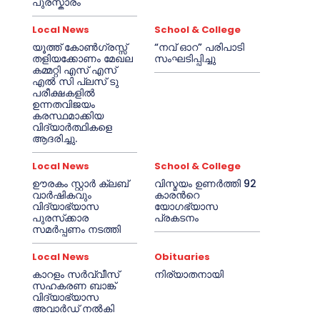
പുരസ്കാരം
Local News
School & College
യൂത്ത് കോൺഗ്രസ്സ്
“നവ് ഓറ” പരിപാടി
തളിയക്കോണം മേഖല
സംഘടിപ്പിച്ചു
കമ്മറ്റി എസ് എസ്
എൽ സി പ്ലസ് ടു
പരീക്ഷകളിൽ
ഉന്നതവിജയം
കരസ്ഥമാക്കിയ
വിദ്യാർത്ഥികളെ
ആദരിച്ചു.
Local News
School & College
ഊരകം സ്റ്റാർ ക്ലബ്
വിസ്മയം ഉണർത്തി 92
വാർഷികവും
കാരൻറെ
വിദ്യാഭ്യാസ
യോഗഭ്യാസ
പുരസ്‌ക്കാര
പ്രകടനം
സമർപ്പണം നടത്തി
Local News
Obituaries
കാറളം സർവ്വീസ്
നിര്യാതനായി
സഹകരണ ബാങ്ക്
വിദ്യാഭ്യാസ
അവാർഡ് നൽകി