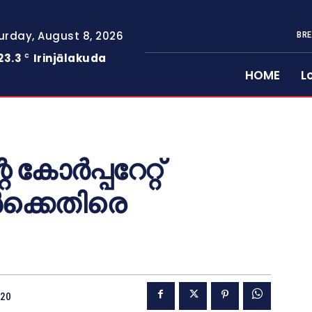
urday, August 8, 2026
BRE
23.3
Irinjālakuda
C
HOME
L
 കോർപ്പറേറ്റ്
്കെതിരെ
020