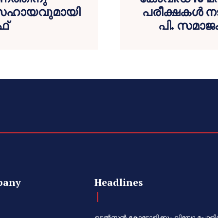
 സഹായവുമായി
പരീക്ഷകൾ നട
്
പി. സമാജം
pany
Headlines
ടെൽസൻ കോട്ടോളിക്കും ലിയോ പോളി