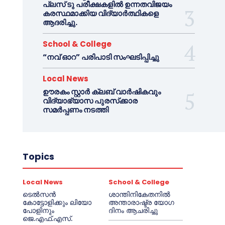
പ്ലസ് ടു പരീക്ഷകളിൽ ഉന്നതവിജയം
കരസ്ഥമാക്കിയ വിദ്യാർത്ഥികളെ
ആദരിച്ചു.
School & College
“നവ് ഓറ” പരിപാടി സംഘടിപ്പിച്ചു
Local News
ഊരകം സ്റ്റാർ ക്ലബ് വാർഷികവും
വിദ്യാഭ്യാസ പുരസ്‌ക്കാര
സമർപ്പണം നടത്തി
Topics
Local News
School & College
ടെൽസൻ
ശാന്തിനികേതനിൽ
കോട്ടോളിക്കും ലിയോ
അന്താരാഷ്ട്ര യോഗ
പോളിനും
ദിനം ആചരിച്ചു
ജെ.എഫ്.എസ്.