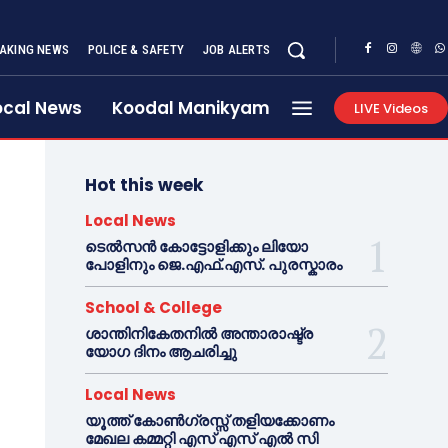
AKING NEWS
POLICE & SAFETY
JOB ALERTS
ocal News
Koodal Manikyam
LIVE Videos
Hot this week
Local News
ടെൽസൻ കോട്ടോളിക്കും ലിയോ
പോളിനും ജെ.എഫ്.എസ്. പുരസ്കാരം
School & College
ശാന്തിനികേതനിൽ അന്താരാഷ്ട്ര
യോഗ ദിനം ആചരിച്ചു
Local News
യൂത്ത് കോൺഗ്രസ്സ് തളിയക്കോണം
മേഖല കമ്മറ്റി എസ് എസ് എൽ സി