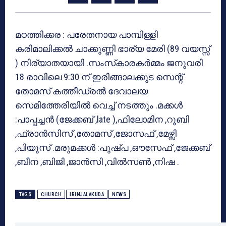
മഠത്തിക്കര : പരേതനായ പാമ്പിള്ളി
കരിമാലിക്കല്‍ ചാക്കുണ്ണി ഭാര്യ മേരി (89 വയസ്സ്
) നിര്യാതയായി .സംസ്‌കാരകര്‍മ്മം ജനുവരി
18 രാവിലെ 9:30 ന് ഇരിങ്ങാലക്കുട സെന്റ്
തോമസ് കത്തീഡ്രല്‍ ദേവാലയ
സെമിത്തേരിയില്‍ വെച്ച് നടത്തും .മക്കള്‍
:പാപ്പച്ചന്‍ (ജേക്കബ് ,late ),ഫിലോമിന ,റൂബി
,ഫ്രാന്‍സിസ് ,തോമസ് ,ജോസഫ് ,മേഴ്സി
,പിയൂസ് .മരുമക്കള്‍ :പുഷ്പ ,ഔസേഫ് ,ജേക്കബ്
,ബീന ,ബിജി ,ജാന്‍സി ,വില്‍സണ്‍ ,നിഷ .
TAGS
CHURCH
IRINJALAKUDA
NEWS