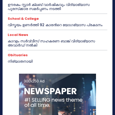
ഊരകം സ്റ്റാർ ക്ലബ് വാർഷികവും വിദ്യാഭ്യാസ
പുരസ്‌ക്കാര സമർപ്പണം നടത്തി
School & College
വിസ്മയം ഉണർത്തി 92 കാരൻറെ യോഗഭ്യാസ പ്രകടനം
Local News
കാറളം സർവ്വീസ് സഹകരണ ബാങ്ക് വിദ്യാഭ്യാസ
അവാർഡ് നൽകി
Obituaries
നിര്യാതനായി