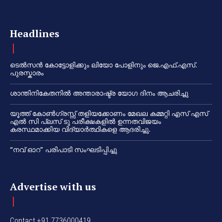
Headlines
ടെൽസൻ കോട്ടോളിക്കും ലിയോ പോളിനും ജെ.എഫ്.എസ്.
പുരസ്കാരം
ശാന്തിനികേതനിൽ അന്താരാഷ്ട്ര യോഗ ദിനം ആചരിച്ചു
യൂത്ത് കോൺഗ്രസ്സ് തളിയക്കോണം മേഖല കമ്മറ്റി എസ് എസ്
എൽ സി പ്ലസ് ടു പരീക്ഷകളിൽ ഉന്നതവിജയം
കരസ്ഥമാക്കിയ വിദ്യാർത്ഥികളെ ആദരിച്ചു.
“നവ് ഓറ” പരിപാടി സംഘടിപ്പിച്ചു
Advertise with us
Contact +91 7736000419