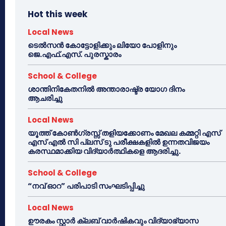
Hot this week
Local News
ടെൽസൻ കോട്ടോളിക്കും ലിയോ പോളിനും
ജെ.എഫ്.എസ്. പുരസ്കാരം
School & College
ശാന്തിനികേതനിൽ അന്താരാഷ്ട്ര യോഗ ദിനം
ആചരിച്ചു
Local News
യൂത്ത് കോൺഗ്രസ്സ് തളിയക്കോണം മേഖല കമ്മറ്റി എസ്
എസ് എൽ സി പ്ലസ് ടു പരീക്ഷകളിൽ ഉന്നതവിജയം
കരസ്ഥമാക്കിയ വിദ്യാർത്ഥികളെ ആദരിച്ചു.
School & College
“നവ് ഓറ” പരിപാടി സംഘടിപ്പിച്ചു
Local News
ഊരകം സ്റ്റാർ ക്ലബ് വാർഷികവും വിദ്യാഭ്യാസ