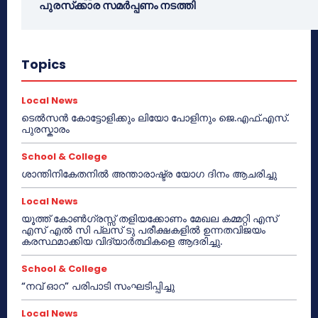
പുരസ്‌ക്കാര സമർപ്പണം നടത്തി
Topics
Local News
ടെൽസൻ കോട്ടോളിക്കും ലിയോ പോളിനും ജെ.എഫ്.എസ്.
പുരസ്കാരം
School & College
ശാന്തിനികേതനിൽ അന്താരാഷ്ട്ര യോഗ ദിനം ആചരിച്ചു
Local News
യൂത്ത് കോൺഗ്രസ്സ് തളിയക്കോണം മേഖല കമ്മറ്റി എസ്
എസ് എൽ സി പ്ലസ് ടു പരീക്ഷകളിൽ ഉന്നതവിജയം
കരസ്ഥമാക്കിയ വിദ്യാർത്ഥികളെ ആദരിച്ചു.
School & College
“നവ് ഓറ” പരിപാടി സംഘടിപ്പിച്ചു
Local News