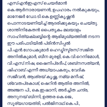
എസ്എന്‍ഇഎസ് ചെയര്‍മാന്‍
കെ.ആര്‍നാരായണന്‍, ഉപഹാരം നല്‍കുകയും,
മാനേജര്‍ ഡോ.ടി.കെ.ഉണ്ണികൃഷ്ണന്‍
പൊന്നാടയണിയിച്ച് ആദരിക്കുകയും ചെയ്തു.
ശാന്തിനികേതന്‍ പൈതൃകം മലയാളം
സാഹിത്യക്ലബ്ബിന്റെ ആഭിമുഖ്യത്തില്‍ നടന്ന
ഈ പരിപാടിയില്‍ പ്രിന്‍സിപ്പല്‍
പി.എന്‍.ഗോപകുമാര്‍ ഹെഡ്മിസ്ട്രസ് സജിത
അനില്‍കുമാര്‍, ബീന മുരളി, കെ.വി.റെനിമോള്‍,
വി.എസ്.നിഷ, ഷൈനിപ്രദീപ്, ശബ്‌നസത്യന്‍,
ഷിഹാബ് എന്നീ അധ്യാപകരും, വേദിക
സജീവന്‍, ആശ്രയ് കൃഷ്ണ, നമ്യ മനീഷ്,
ശ്വേതപ്രകാശ്, ഷെറിന്‍ ആതിര അനില്‍,
അഞ്ജന പി., കെ.ഇഷാനി, അര്‍ച്ചിത ചന്ദ്ര,
അനുനയ് ബിന്നി, ഉത്തര കെ.ജെ.,
സൂര്യഗായത്രി, പല്‍ജിനാഥ്.കെ.പി.,