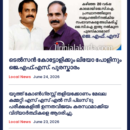
ടെൽസൻ കോട്ടോളിക്കും ലിയോ പോളിനും
ജെ.എഫ്.എസ്. പുരസ്കാരം
Local News
June 24, 2026
യൂത്ത് കോൺഗ്രസ്സ് തളിയക്കോണം മേഖല
കമ്മറ്റി എസ് എസ് എൽ സി പ്ലസ് ടു
പരീക്ഷകളിൽ ഉന്നതവിജയം കരസ്ഥമാക്കിയ
വിദ്യാർത്ഥികളെ ആദരിച്ചു.
Local News
June 23, 2026