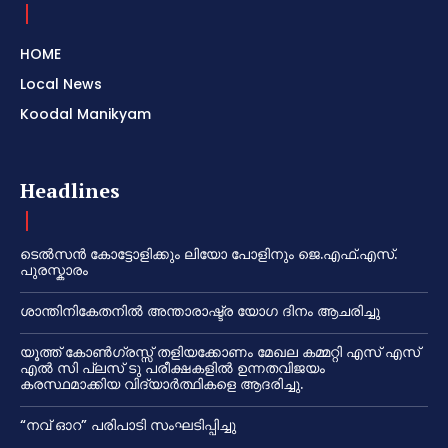
HOME
Local News
Koodal Manikyam
Headlines
ടെൽസൻ കോട്ടോളിക്കും ലിയോ പോളിനും ജെ.എഫ്.എസ്.
പുരസ്കാരം
ശാന്തിനികേതനിൽ അന്താരാഷ്ട്ര യോഗ ദിനം ആചരിച്ചു
യൂത്ത് കോൺഗ്രസ്സ് തളിയക്കോണം മേഖല കമ്മറ്റി എസ് എസ്
എൽ സി പ്ലസ് ടു പരീക്ഷകളിൽ ഉന്നതവിജയം
കരസ്ഥമാക്കിയ വിദ്യാർത്ഥികളെ ആദരിച്ചു.
“നവ് ഓറ” പരിപാടി സംഘടിപ്പിച്ചു