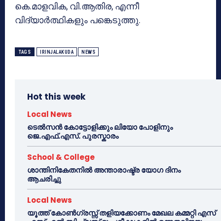
കെ.മാളവിക, വി.ആതിര, എന്നീ
വിദ്യാര്‍ത്ഥികളും പങ്കെടുത്തു.
TAGS
IRINJALAKUDA
NEWS
Hot this week
Local News
ടെൽസൻ കോട്ടോളിക്കും ലിയോ പോളിനും
ജെ.എഫ്.എസ്. പുരസ്കാരം
School & College
ശാന്തിനികേതനിൽ അന്താരാഷ്ട്ര യോഗ ദിനം
ആചരിച്ചു
Local News
യൂത്ത് കോൺഗ്രസ്സ് തളിയക്കോണം മേഖല കമ്മറ്റി എസ്