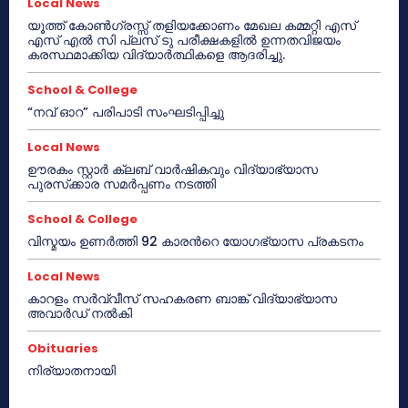
Local News
യൂത്ത് കോൺഗ്രസ്സ് തളിയക്കോണം മേഖല കമ്മറ്റി എസ്
എസ് എൽ സി പ്ലസ് ടു പരീക്ഷകളിൽ ഉന്നതവിജയം
കരസ്ഥമാക്കിയ വിദ്യാർത്ഥികളെ ആദരിച്ചു.
School & College
“നവ് ഓറ” പരിപാടി സംഘടിപ്പിച്ചു
Local News
ഊരകം സ്റ്റാർ ക്ലബ് വാർഷികവും വിദ്യാഭ്യാസ
പുരസ്‌ക്കാര സമർപ്പണം നടത്തി
School & College
വിസ്മയം ഉണർത്തി 92 കാരൻറെ യോഗഭ്യാസ പ്രകടനം
Local News
കാറളം സർവ്വീസ് സഹകരണ ബാങ്ക് വിദ്യാഭ്യാസ
അവാർഡ് നൽകി
Obituaries
നിര്യാതനായി