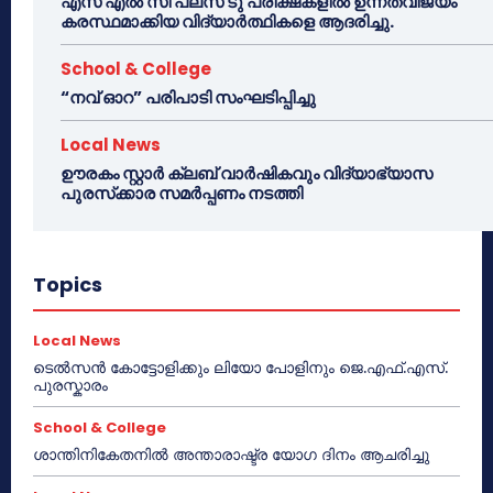
എസ് എൽ സി പ്ലസ് ടു പരീക്ഷകളിൽ ഉന്നതവിജയം
കരസ്ഥമാക്കിയ വിദ്യാർത്ഥികളെ ആദരിച്ചു.
School & College
“നവ് ഓറ” പരിപാടി സംഘടിപ്പിച്ചു
Local News
ഊരകം സ്റ്റാർ ക്ലബ് വാർഷികവും വിദ്യാഭ്യാസ
പുരസ്‌ക്കാര സമർപ്പണം നടത്തി
Topics
Local News
ടെൽസൻ കോട്ടോളിക്കും ലിയോ പോളിനും ജെ.എഫ്.എസ്.
പുരസ്കാരം
School & College
ശാന്തിനികേതനിൽ അന്താരാഷ്ട്ര യോഗ ദിനം ആചരിച്ചു