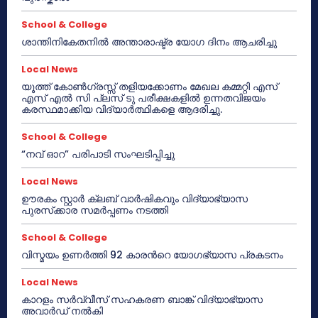
School & College
ശാന്തിനികേതനിൽ അന്താരാഷ്ട്ര യോഗ ദിനം ആചരിച്ചു
Local News
യൂത്ത് കോൺഗ്രസ്സ് തളിയക്കോണം മേഖല കമ്മറ്റി എസ്
എസ് എൽ സി പ്ലസ് ടു പരീക്ഷകളിൽ ഉന്നതവിജയം
കരസ്ഥമാക്കിയ വിദ്യാർത്ഥികളെ ആദരിച്ചു.
School & College
“നവ് ഓറ” പരിപാടി സംഘടിപ്പിച്ചു
Local News
ഊരകം സ്റ്റാർ ക്ലബ് വാർഷികവും വിദ്യാഭ്യാസ
പുരസ്‌ക്കാര സമർപ്പണം നടത്തി
School & College
വിസ്മയം ഉണർത്തി 92 കാരൻറെ യോഗഭ്യാസ പ്രകടനം
Local News
കാറളം സർവ്വീസ് സഹകരണ ബാങ്ക് വിദ്യാഭ്യാസ
അവാർഡ് നൽകി