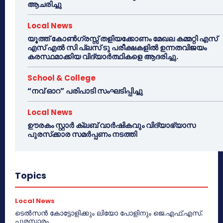
ആചരിച്ചു
Local News
യൂത്ത് കോൺഗ്രസ്സ് തളിയക്കോണം മേഖല കമ്മറ്റി എസ്
എസ് എൽ സി പ്ലസ് ടു പരീക്ഷകളിൽ ഉന്നതവിജയം
കരസ്ഥമാക്കിയ വിദ്യാർത്ഥികളെ ആദരിച്ചു.
School & College
“നവ് ഓറ” പരിപാടി സംഘടിപ്പിച്ചു
Local News
ഊരകം സ്റ്റാർ ക്ലബ് വാർഷികവും വിദ്യാഭ്യാസ
പുരസ്‌ക്കാര സമർപ്പണം നടത്തി
Topics
Local News
ടെൽസൻ കോട്ടോളിക്കും ലിയോ പോളിനും ജെ.എഫ്.എസ്.
പുരസ്കാരം