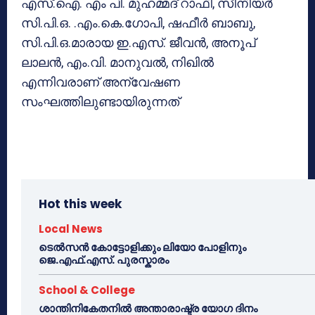
എസ്.ഐ. എം പി. മുഹമ്മദ് റാഫി, സീനിയര്‍
സി.പി.ഒ. .എം.കെ.ഗോപി, ഷഫീര്‍ ബാബു,
സി.പി.ഒ.മാരായ ഇ.എസ്. ജീവന്‍, അനൂപ്
ലാലന്‍, എം.വി. മാനുവല്‍, നിഖില്‍
എന്നിവരാണ് അന്വേഷണ
സംഘത്തിലുണ്ടായിരുന്നത്
Hot this week
Local News
ടെൽസൻ കോട്ടോളിക്കും ലിയോ പോളിനും
ജെ.എഫ്.എസ്. പുരസ്കാരം
School & College
ശാന്തിനികേതനിൽ അന്താരാഷ്ട്ര യോഗ ദിനം