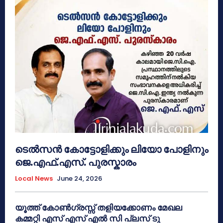
ടെൽസൻ കോട്ടോളിക്കും ലിയോ പോളിനും
ജെ.എഫ്.എസ്. പുരസ്കാരം
Local News
June 24, 2026
യൂത്ത് കോൺഗ്രസ്സ് തളിയക്കോണം മേഖല
കമ്മറ്റി എസ് എസ് എൽ സി പ്ലസ് ടു