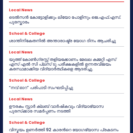
Local News
ടെൽസൻ കോട്ടോളിക്കും ലിയോ പോളിനും ജെ.എഫ്.എസ്.
പുരസ്കാരം
School & College
ശാന്തിനികേതനിൽ അന്താരാഷ്ട്ര യോഗ ദിനം ആചരിച്ചു
Local News
യൂത്ത് കോൺഗ്രസ്സ് തളിയക്കോണം മേഖല കമ്മറ്റി എസ്
എസ് എൽ സി പ്ലസ് ടു പരീക്ഷകളിൽ ഉന്നതവിജയം
കരസ്ഥമാക്കിയ വിദ്യാർത്ഥികളെ ആദരിച്ചു.
School & College
“നവ് ഓറ” പരിപാടി സംഘടിപ്പിച്ചു
Local News
ഊരകം സ്റ്റാർ ക്ലബ് വാർഷികവും വിദ്യാഭ്യാസ
പുരസ്‌ക്കാര സമർപ്പണം നടത്തി
School & College
വിസ്മയം ഉണർത്തി 92 കാരൻറെ യോഗഭ്യാസ പ്രകടനം