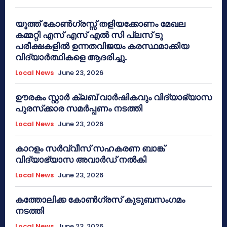
യൂത്ത് കോൺഗ്രസ്സ് തളിയക്കോണം മേഖല
കമ്മറ്റി എസ് എസ് എൽ സി പ്ലസ് ടു
പരീക്ഷകളിൽ ഉന്നതവിജയം കരസ്ഥമാക്കിയ
വിദ്യാർത്ഥികളെ ആദരിച്ചു.
Local News
June 23, 2026
ഊരകം സ്റ്റാർ ക്ലബ് വാർഷികവും വിദ്യാഭ്യാസ
പുരസ്‌ക്കാര സമർപ്പണം നടത്തി
Local News
June 23, 2026
കാറളം സർവ്വീസ് സഹകരണ ബാങ്ക്
വിദ്യാഭ്യാസ അവാർഡ് നൽകി
Local News
June 23, 2026
കത്തോലിക്ക കോൺഗ്രസ് കുടുബസംഗമം
നടത്തി
Local News
June 23, 2026