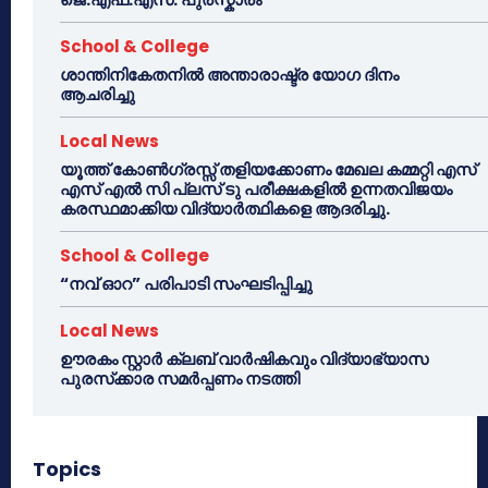
School & College
ശാന്തിനികേതനിൽ അന്താരാഷ്ട്ര യോഗ ദിനം
ആചരിച്ചു
Local News
യൂത്ത് കോൺഗ്രസ്സ് തളിയക്കോണം മേഖല കമ്മറ്റി എസ്
എസ് എൽ സി പ്ലസ് ടു പരീക്ഷകളിൽ ഉന്നതവിജയം
കരസ്ഥമാക്കിയ വിദ്യാർത്ഥികളെ ആദരിച്ചു.
School & College
“നവ് ഓറ” പരിപാടി സംഘടിപ്പിച്ചു
Local News
ഊരകം സ്റ്റാർ ക്ലബ് വാർഷികവും വിദ്യാഭ്യാസ
പുരസ്‌ക്കാര സമർപ്പണം നടത്തി
Topics