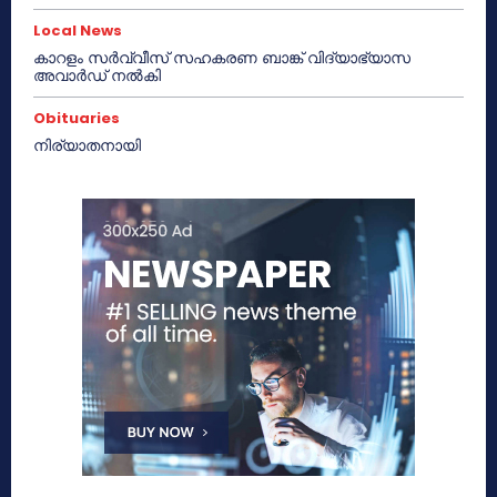
Local News
കാറളം സർവ്വീസ് സഹകരണ ബാങ്ക് വിദ്യാഭ്യാസ
അവാർഡ് നൽകി
Obituaries
നിര്യാതനായി