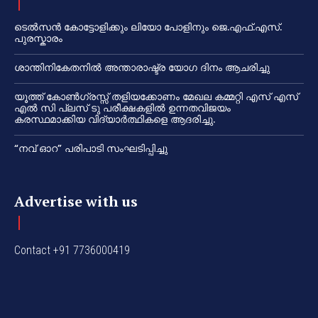
ടെൽസൻ കോട്ടോളിക്കും ലിയോ പോളിനും ജെ.എഫ്.എസ്.
പുരസ്കാരം
ശാന്തിനികേതനിൽ അന്താരാഷ്ട്ര യോഗ ദിനം ആചരിച്ചു
യൂത്ത് കോൺഗ്രസ്സ് തളിയക്കോണം മേഖല കമ്മറ്റി എസ് എസ്
എൽ സി പ്ലസ് ടു പരീക്ഷകളിൽ ഉന്നതവിജയം
കരസ്ഥമാക്കിയ വിദ്യാർത്ഥികളെ ആദരിച്ചു.
“നവ് ഓറ” പരിപാടി സംഘടിപ്പിച്ചു
Advertise with us
Contact +91 7736000419