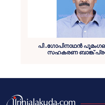
പി .ഗോപിനാഥന്‍ പൂമംഗല
സഹകരണ ബാങ്ക് പ്ര