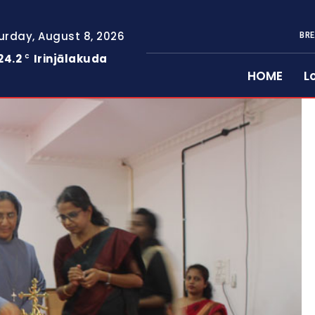
urday, August 8, 2026
BRE
24.2
Irinjālakuda
C
HOME
L