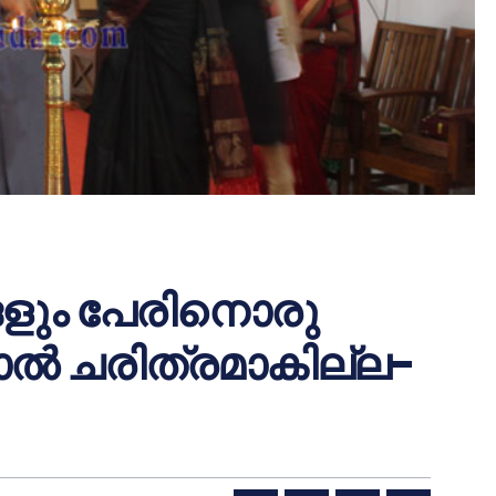
ങ്ങളും പേരിനൊരു
ാല്‍ ചരിത്രമാകില്ല-