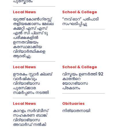
പുരസ്കാരം
Local News
School & College
യൂത്ത് കോൺഗ്രസ്സ്
“നവ് ഓറ” പരിപാടി
തളിയക്കോണം മേഖല
സംഘടിപ്പിച്ചു
കമ്മറ്റി എസ് എസ്
എൽ സി പ്ലസ് ടു
പരീക്ഷകളിൽ
ഉന്നതവിജയം
കരസ്ഥമാക്കിയ
വിദ്യാർത്ഥികളെ
ആദരിച്ചു.
Local News
School & College
ഊരകം സ്റ്റാർ ക്ലബ്
വിസ്മയം ഉണർത്തി 92
വാർഷികവും
കാരൻറെ
വിദ്യാഭ്യാസ
യോഗഭ്യാസ
പുരസ്‌ക്കാര
പ്രകടനം
സമർപ്പണം നടത്തി
Local News
Obituaries
കാറളം സർവ്വീസ്
നിര്യാതനായി
സഹകരണ ബാങ്ക്
വിദ്യാഭ്യാസ
അവാർഡ് നൽകി