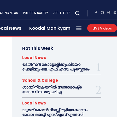
AKING NEWS
POLICE & SAFETY
JOB ALERTS
ocal News
Koodal Manikyam
LIVE Videos
Hot this week
Local News
ടെൽസൻ കോട്ടോളിക്കും ലിയോ
പോളിനും ജെ.എഫ്.എസ്. പുരസ്കാരം
School & College
ശാന്തിനികേതനിൽ അന്താരാഷ്ട്ര
യോഗ ദിനം ആചരിച്ചു
Local News
യൂത്ത് കോൺഗ്രസ്സ് തളിയക്കോണം
മേഖല കമ്മറ്റി എസ് എസ് എൽ സി