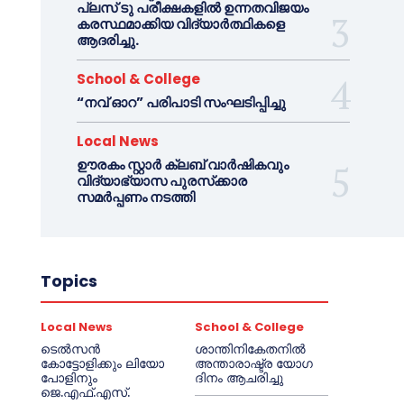
പ്ലസ് ടു പരീക്ഷകളിൽ ഉന്നതവിജയം
കരസ്ഥമാക്കിയ വിദ്യാർത്ഥികളെ
ആദരിച്ചു.
School & College
“നവ് ഓറ” പരിപാടി സംഘടിപ്പിച്ചു
Local News
ഊരകം സ്റ്റാർ ക്ലബ് വാർഷികവും
വിദ്യാഭ്യാസ പുരസ്‌ക്കാര
സമർപ്പണം നടത്തി
Topics
Local News
School & College
ടെൽസൻ
ശാന്തിനികേതനിൽ
കോട്ടോളിക്കും ലിയോ
അന്താരാഷ്ട്ര യോഗ
പോളിനും
ദിനം ആചരിച്ചു
ജെ.എഫ്.എസ്.