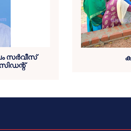
ം സര്‍വീസ്
കട
സിഡന്റ്