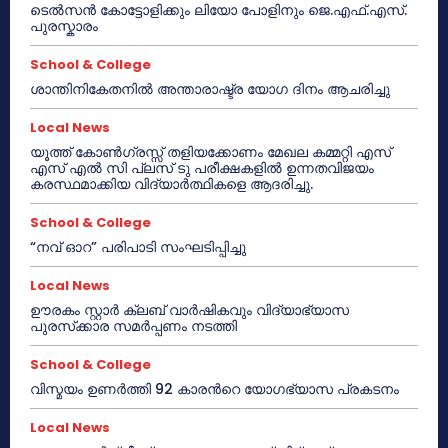
ടെൽസൻ കോട്ടോളിക്കും ലിയോ പോളിനും ജെ.എഫ്.എസ്.
പുരസ്കാരം
School & College
ശാന്തിനികേതനിൽ അന്താരാഷ്ട്ര യോഗ ദിനം ആചരിച്ചു
Local News
യൂത്ത് കോൺഗ്രസ്സ് തളിയക്കോണം മേഖല കമ്മറ്റി എസ്
എസ് എൽ സി പ്ലസ് ടു പരീക്ഷകളിൽ ഉന്നതവിജയം
കരസ്ഥമാക്കിയ വിദ്യാർത്ഥികളെ ആദരിച്ചു.
School & College
“നവ് ഓറ” പരിപാടി സംഘടിപ്പിച്ചു
Local News
ഊരകം സ്റ്റാർ ക്ലബ് വാർഷികവും വിദ്യാഭ്യാസ
പുരസ്‌ക്കാര സമർപ്പണം നടത്തി
School & College
വിസ്മയം ഉണർത്തി 92 കാരൻറെ യോഗഭ്യാസ പ്രകടനം
Local News