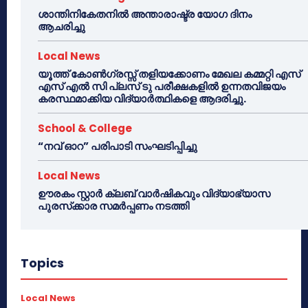
ശാന്തിനികേതനിൽ അന്താരാഷ്ട്ര യോഗ ദിനം
ആചരിച്ചു
Local News
യൂത്ത് കോൺഗ്രസ്സ് തളിയക്കോണം മേഖല കമ്മറ്റി എസ്
എസ് എൽ സി പ്ലസ് ടു പരീക്ഷകളിൽ ഉന്നതവിജയം
കരസ്ഥമാക്കിയ വിദ്യാർത്ഥികളെ ആദരിച്ചു.
School & College
“നവ് ഓറ” പരിപാടി സംഘടിപ്പിച്ചു
Local News
ഊരകം സ്റ്റാർ ക്ലബ് വാർഷികവും വിദ്യാഭ്യാസ
പുരസ്‌ക്കാര സമർപ്പണം നടത്തി
Topics
Local News