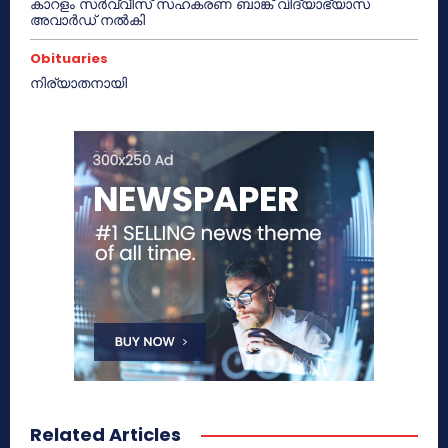
കാറളം സർവ്വീസ് സഹകരണ ബാങ്ക് വിദ്യാഭ്യാസ
അവാർഡ് നൽകി
Obituaries
നിര്യാതനായി
Related Articles