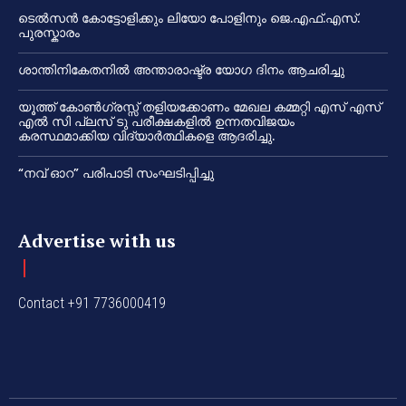
ടെൽസൻ കോട്ടോളിക്കും ലിയോ പോളിനും ജെ.എഫ്.എസ്.
പുരസ്കാരം
ശാന്തിനികേതനിൽ അന്താരാഷ്ട്ര യോഗ ദിനം ആചരിച്ചു
യൂത്ത് കോൺഗ്രസ്സ് തളിയക്കോണം മേഖല കമ്മറ്റി എസ് എസ്
എൽ സി പ്ലസ് ടു പരീക്ഷകളിൽ ഉന്നതവിജയം
കരസ്ഥമാക്കിയ വിദ്യാർത്ഥികളെ ആദരിച്ചു.
“നവ് ഓറ” പരിപാടി സംഘടിപ്പിച്ചു
Advertise with us
Contact +91 7736000419