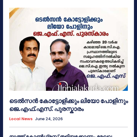
ടെൽസൻ കോട്ടോളിക്കും ലിയോ പോളിനും
ജെ.എഫ്.എസ്. പുരസ്കാരം
Local News
June 24, 2026
യൂത്ത് കോൺഗ്രസ്സ് തളിയക്കോണം മേഖല