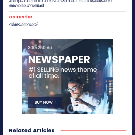
കാറളം സർവ്വീസ് സഹകരണ ബാങ്ക് വിദ്യാഭ്യാസ
അവാർഡ് നൽകി
Obituaries
നിര്യാതനായി
Related Articles