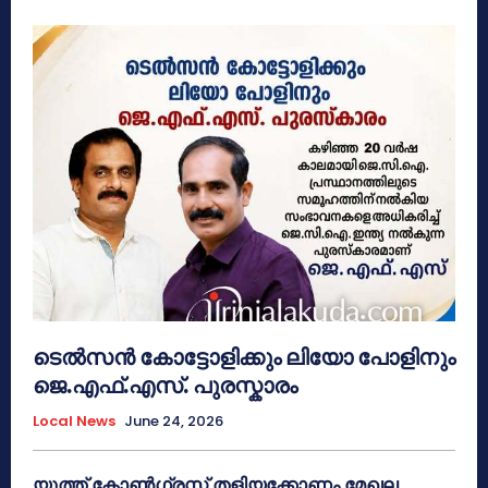
ടെൽസൻ കോട്ടോളിക്കും ലിയോ പോളിനും
ജെ.എഫ്.എസ്. പുരസ്കാരം
Local News
June 24, 2026
യൂത്ത് കോൺഗ്രസ്സ് തളിയക്കോണം മേഖല