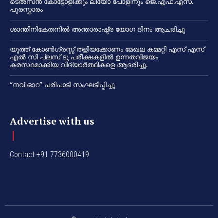
ടെൽസൻ കോട്ടോളിക്കും ലിയോ പോളിനും ജെ.എഫ്.എസ്.
പുരസ്കാരം
ശാന്തിനികേതനിൽ അന്താരാഷ്ട്ര യോഗ ദിനം ആചരിച്ചു
യൂത്ത് കോൺഗ്രസ്സ് തളിയക്കോണം മേഖല കമ്മറ്റി എസ് എസ്
എൽ സി പ്ലസ് ടു പരീക്ഷകളിൽ ഉന്നതവിജയം
കരസ്ഥമാക്കിയ വിദ്യാർത്ഥികളെ ആദരിച്ചു.
“നവ് ഓറ” പരിപാടി സംഘടിപ്പിച്ചു
Advertise with us
Contact +91 7736000419