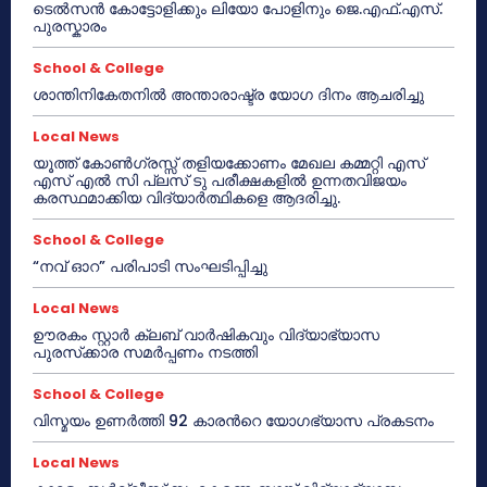
ടെൽസൻ കോട്ടോളിക്കും ലിയോ പോളിനും ജെ.എഫ്.എസ്.
പുരസ്കാരം
School & College
ശാന്തിനികേതനിൽ അന്താരാഷ്ട്ര യോഗ ദിനം ആചരിച്ചു
Local News
യൂത്ത് കോൺഗ്രസ്സ് തളിയക്കോണം മേഖല കമ്മറ്റി എസ്
എസ് എൽ സി പ്ലസ് ടു പരീക്ഷകളിൽ ഉന്നതവിജയം
കരസ്ഥമാക്കിയ വിദ്യാർത്ഥികളെ ആദരിച്ചു.
School & College
“നവ് ഓറ” പരിപാടി സംഘടിപ്പിച്ചു
Local News
ഊരകം സ്റ്റാർ ക്ലബ് വാർഷികവും വിദ്യാഭ്യാസ
പുരസ്‌ക്കാര സമർപ്പണം നടത്തി
School & College
വിസ്മയം ഉണർത്തി 92 കാരൻറെ യോഗഭ്യാസ പ്രകടനം
Local News