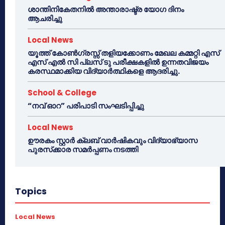
ശാന്തിനികേതനിൽ അന്താരാഷ്ട്ര യോഗ ദിനം
ആചരിച്ചു
Local News
യൂത്ത് കോൺഗ്രസ്സ് തളിയക്കോണം മേഖല കമ്മറ്റി എസ്
എസ് എൽ സി പ്ലസ് ടു പരീക്ഷകളിൽ ഉന്നതവിജയം
കരസ്ഥമാക്കിയ വിദ്യാർത്ഥികളെ ആദരിച്ചു.
School & College
“നവ് ഓറ” പരിപാടി സംഘടിപ്പിച്ചു
Local News
ഊരകം സ്റ്റാർ ക്ലബ് വാർഷികവും വിദ്യാഭ്യാസ
പുരസ്‌ക്കാര സമർപ്പണം നടത്തി
Topics
Local News