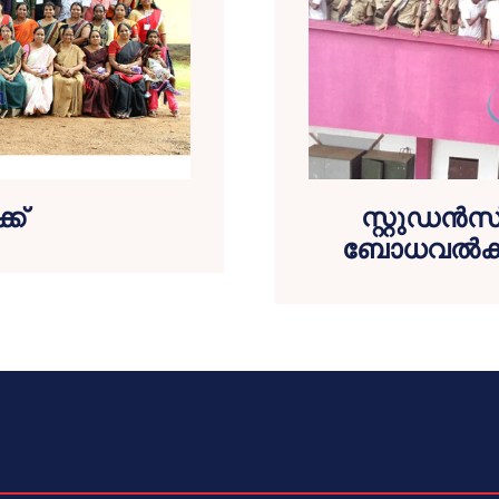
്ക്
സ്റ്റുഡന്‍
ബോധവല്‍ക്ക