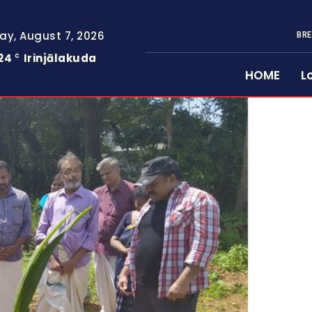
day, August 7, 2026
BRE
24
Irinjālakuda
C
HOME
L