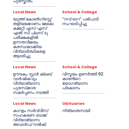
പുരസ്കാരം
Local News
School & College
യൂത്ത് കോൺഗ്രസ്സ്
“നവ് ഓറ” പരിപാടി
തളിയക്കോണം മേഖല
സംഘടിപ്പിച്ചു
കമ്മറ്റി എസ് എസ്
എൽ സി പ്ലസ് ടു
പരീക്ഷകളിൽ
ഉന്നതവിജയം
കരസ്ഥമാക്കിയ
വിദ്യാർത്ഥികളെ
ആദരിച്ചു.
Local News
School & College
ഊരകം സ്റ്റാർ ക്ലബ്
വിസ്മയം ഉണർത്തി 92
വാർഷികവും
കാരൻറെ
വിദ്യാഭ്യാസ
യോഗഭ്യാസ
പുരസ്‌ക്കാര
പ്രകടനം
സമർപ്പണം നടത്തി
Local News
Obituaries
കാറളം സർവ്വീസ്
നിര്യാതനായി
സഹകരണ ബാങ്ക്
വിദ്യാഭ്യാസ
അവാർഡ് നൽകി