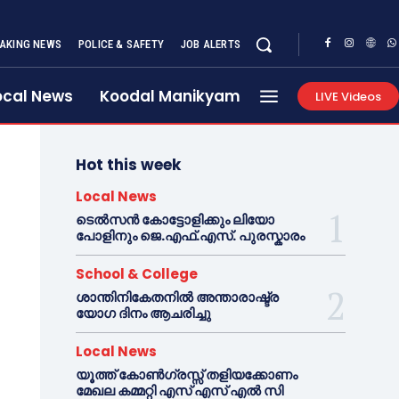
AKING NEWS
POLICE & SAFETY
JOB ALERTS
ocal News
Koodal Manikyam
LIVE Videos
Hot this week
Local News
ടെൽസൻ കോട്ടോളിക്കും ലിയോ
പോളിനും ജെ.എഫ്.എസ്. പുരസ്കാരം
School & College
ശാന്തിനികേതനിൽ അന്താരാഷ്ട്ര
യോഗ ദിനം ആചരിച്ചു
Local News
യൂത്ത് കോൺഗ്രസ്സ് തളിയക്കോണം
മേഖല കമ്മറ്റി എസ് എസ് എൽ സി