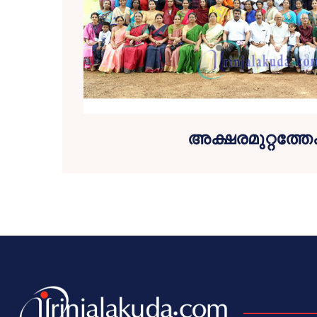
അക്ഷരമുറ്റത്തേക