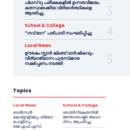
പ്ലസ് ടു പരീക്ഷകളിൽ ഉന്നതവിജയം
കരസ്ഥമാക്കിയ വിദ്യാർത്ഥികളെ
ആദരിച്ചു.
School & College
“നവ് ഓറ” പരിപാടി സംഘടിപ്പിച്ചു
Local News
ഊരകം സ്റ്റാർ ക്ലബ് വാർഷികവും
വിദ്യാഭ്യാസ പുരസ്‌ക്കാര
സമർപ്പണം നടത്തി
Topics
Local News
School & College
ടെൽസൻ
ശാന്തിനികേതനിൽ
കോട്ടോളിക്കും ലിയോ
അന്താരാഷ്ട്ര യോഗ
പോളിനും
ദിനം ആചരിച്ചു
ജെ.എഫ്.എസ്.