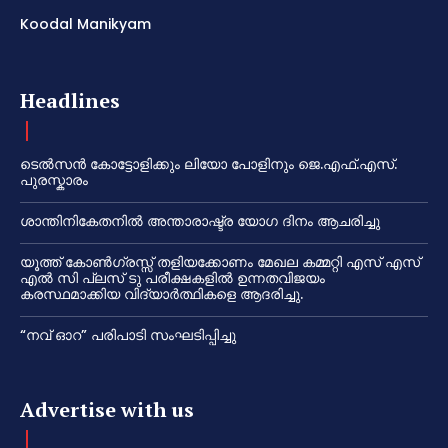
Koodal Manikyam
Headlines
ടെൽസൻ കോട്ടോളിക്കും ലിയോ പോളിനും ജെ.എഫ്.എസ്.
പുരസ്കാരം
ശാന്തിനികേതനിൽ അന്താരാഷ്ട്ര യോഗ ദിനം ആചരിച്ചു
യൂത്ത് കോൺഗ്രസ്സ് തളിയക്കോണം മേഖല കമ്മറ്റി എസ് എസ്
എൽ സി പ്ലസ് ടു പരീക്ഷകളിൽ ഉന്നതവിജയം
കരസ്ഥമാക്കിയ വിദ്യാർത്ഥികളെ ആദരിച്ചു.
“നവ് ഓറ” പരിപാടി സംഘടിപ്പിച്ചു
Advertise with us