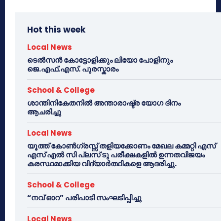
Hot this week
Local News
ടെൽസൻ കോട്ടോളിക്കും ലിയോ പോളിനും
ജെ.എഫ്.എസ്. പുരസ്കാരം
School & College
ശാന്തിനികേതനിൽ അന്താരാഷ്ട്ര യോഗ ദിനം
ആചരിച്ചു
Local News
യൂത്ത് കോൺഗ്രസ്സ് തളിയക്കോണം മേഖല കമ്മറ്റി എസ്
എസ് എൽ സി പ്ലസ് ടു പരീക്ഷകളിൽ ഉന്നതവിജയം
കരസ്ഥമാക്കിയ വിദ്യാർത്ഥികളെ ആദരിച്ചു.
School & College
“നവ് ഓറ” പരിപാടി സംഘടിപ്പിച്ചു
Local News