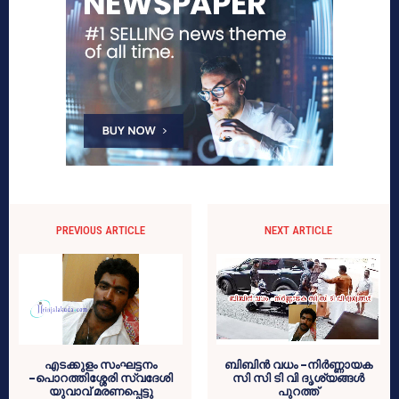
PREVIOUS ARTICLE
NEXT ARTICLE
എടക്കുളം സംഘട്ടനം
ബിബിന്‍ വധം -നിര്‍ണ്ണായക
-പൊറത്തിശ്ശേരി സ്വദേശി
സി സി ടി വി ദൃശ്യങ്ങള്‍
യുവാവ് മരണപ്പെട്ടു
പുറത്ത്