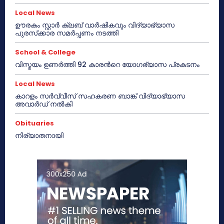
Local News
ഊരകം സ്റ്റാർ ക്ലബ് വാർഷികവും വിദ്യാഭ്യാസ
പുരസ്‌ക്കാര സമർപ്പണം നടത്തി
School & College
വിസ്മയം ഉണർത്തി 92 കാരൻറെ യോഗഭ്യാസ പ്രകടനം
Local News
കാറളം സർവ്വീസ് സഹകരണ ബാങ്ക് വിദ്യാഭ്യാസ
അവാർഡ് നൽകി
Obituaries
നിര്യാതനായി