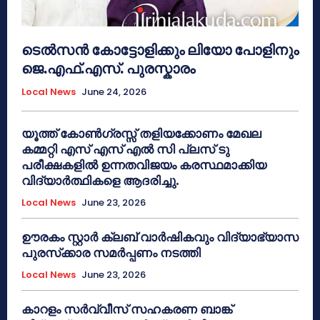
ടെൽസൻ കോട്ടോളിക്കും ലിയോ പോളിനും
ജെ.എഫ്.എസ്. പുരസ്കാരം
Local News
June 24, 2026
യൂത്ത് കോൺഗ്രസ്സ് തളിയക്കോണം മേഖല
കമ്മറ്റി എസ് എസ് എൽ സി പ്ലസ് ടു
പരീക്ഷകളിൽ ഉന്നതവിജയം കരസ്ഥമാക്കിയ
വിദ്യാർത്ഥികളെ ആദരിച്ചു.
Local News
June 23, 2026
ഊരകം സ്റ്റാർ ക്ലബ് വാർഷികവും വിദ്യാഭ്യാസ
പുരസ്‌ക്കാര സമർപ്പണം നടത്തി
Local News
June 23, 2026
കാറളം സർവ്വീസ് സഹകരണ ബാങ്ക്