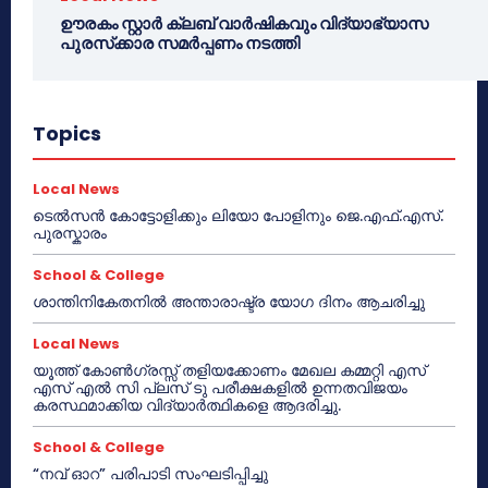
ഊരകം സ്റ്റാർ ക്ലബ് വാർഷികവും വിദ്യാഭ്യാസ
പുരസ്‌ക്കാര സമർപ്പണം നടത്തി
Topics
Local News
ടെൽസൻ കോട്ടോളിക്കും ലിയോ പോളിനും ജെ.എഫ്.എസ്.
പുരസ്കാരം
School & College
ശാന്തിനികേതനിൽ അന്താരാഷ്ട്ര യോഗ ദിനം ആചരിച്ചു
Local News
യൂത്ത് കോൺഗ്രസ്സ് തളിയക്കോണം മേഖല കമ്മറ്റി എസ്
എസ് എൽ സി പ്ലസ് ടു പരീക്ഷകളിൽ ഉന്നതവിജയം
കരസ്ഥമാക്കിയ വിദ്യാർത്ഥികളെ ആദരിച്ചു.
School & College
“നവ് ഓറ” പരിപാടി സംഘടിപ്പിച്ചു