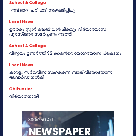
School & College
“നവ് ഓറ” പരിപാടി സംഘടിപ്പിച്ചു
Local News
ഊരകം സ്റ്റാർ ക്ലബ് വാർഷികവും വിദ്യാഭ്യാസ
പുരസ്‌ക്കാര സമർപ്പണം നടത്തി
School & College
വിസ്മയം ഉണർത്തി 92 കാരൻറെ യോഗഭ്യാസ പ്രകടനം
Local News
കാറളം സർവ്വീസ് സഹകരണ ബാങ്ക് വിദ്യാഭ്യാസ
അവാർഡ് നൽകി
Obituaries
നിര്യാതനായി