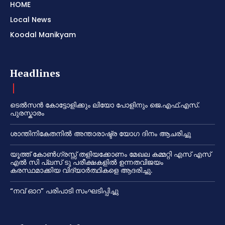
HOME
Local News
Koodal Manikyam
Headlines
ടെൽസൻ കോട്ടോളിക്കും ലിയോ പോളിനും ജെ.എഫ്.എസ്.
പുരസ്കാരം
ശാന്തിനികേതനിൽ അന്താരാഷ്ട്ര യോഗ ദിനം ആചരിച്ചു
യൂത്ത് കോൺഗ്രസ്സ് തളിയക്കോണം മേഖല കമ്മറ്റി എസ് എസ്
എൽ സി പ്ലസ് ടു പരീക്ഷകളിൽ ഉന്നതവിജയം
കരസ്ഥമാക്കിയ വിദ്യാർത്ഥികളെ ആദരിച്ചു.
“നവ് ഓറ” പരിപാടി സംഘടിപ്പിച്ചു