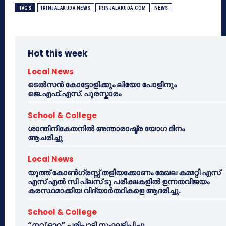
TAGS
IRINJALAKUDA NEWS
IRINJALAKUDA.COM
NEWS
Hot this week
Local News
ടെൽസൻ കോട്ടോളിക്കും ലിയോ പോളിനും
ജെ.എഫ്.എസ്. പുരസ്കാരം
School & College
ശാന്തിനികേതനിൽ അന്താരാഷ്ട്ര യോഗ ദിനം
ആചരിച്ചു
Local News
യൂത്ത് കോൺഗ്രസ്സ് തളിയക്കോണം മേഖല കമ്മറ്റി എസ്
എസ് എൽ സി പ്ലസ് ടു പരീക്ഷകളിൽ ഉന്നതവിജയം
കരസ്ഥമാക്കിയ വിദ്യാർത്ഥികളെ ആദരിച്ചു.
School & College
“നവ് ഓറ” പരിപാടി സംഘടിപ്പിച്ചു