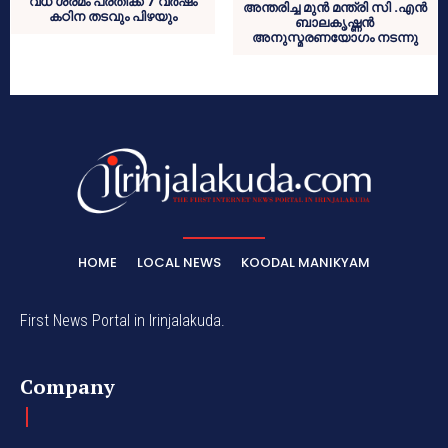
വധ ശ്രമം പ്രതിക്ക് 7 വര്‍ഷം
അന്തരിച്ച മുന്‍ മന്ത്രി സി .എന്‍
കഠിന തടവും പിഴയും
ബാലകൃഷ്ണന്‍
അനുസ്മരണയോഗം നടന്നു
HOME
LOCAL NEWS
KOODAL MANIKYAM
First News Portal in Irinjalakuda.
Company