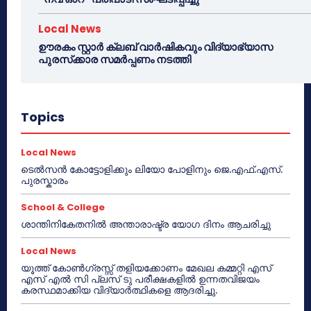
Local News
ഊരകം സ്റ്റാർ ക്ലബ് വാർഷികവും വിദ്യാഭ്യാസ
പുരസ്‌ക്കാര സമർപ്പണം നടത്തി
Topics
Local News
ടെൽസൻ കോട്ടോളിക്കും ലിയോ പോളിനും ജെ.എഫ്.എസ്.
പുരസ്കാരം
School & College
ശാന്തിനികേതനിൽ അന്താരാഷ്ട്ര യോഗ ദിനം ആചരിച്ചു
Local News
യൂത്ത് കോൺഗ്രസ്സ് തളിയക്കോണം മേഖല കമ്മറ്റി എസ്
എസ് എൽ സി പ്ലസ് ടു പരീക്ഷകളിൽ ഉന്നതവിജയം
കരസ്ഥമാക്കിയ വിദ്യാർത്ഥികളെ ആദരിച്ചു.