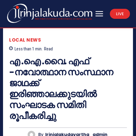
LIVE
LOCAL NEWS
Less than 1
min.
Read
എ .ഐ .വൈ. എഫ്
-നവോത്ഥാന സംസ്ഥാന
ജാഥക്ക്
ഇരിഞ്ഞാലക്കുടയില്‍
സംഘാടക സമിതി
രൂപീകരിച്ചു
By
Irinjalakudavartha_admin