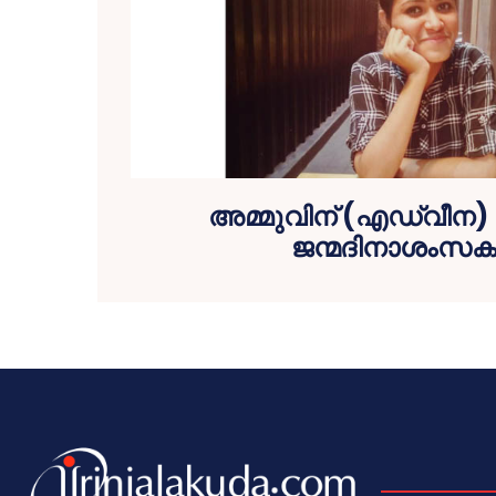
അമ്മുവിന് (എഡ്വീന)
ജന്മദിനാശംസകള