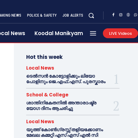
AKING NEWS
POLICE & SAFETY
JOB ALERTS
ocal News
Koodal Manikyam
LIVE Videos
Hot this week
Local News
ടെൽസൻ കോട്ടോളിക്കും ലിയോ
പോളിനും ജെ.എഫ്.എസ്. പുരസ്കാരം
School & College
ശാന്തിനികേതനിൽ അന്താരാഷ്ട്ര
യോഗ ദിനം ആചരിച്ചു
Local News
യൂത്ത് കോൺഗ്രസ്സ് തളിയക്കോണം
മേഖല കമ്മറ്റി എസ് എസ് എൽ സി