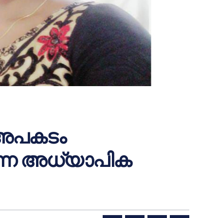
അപകടം
ന്ന അധ്യാപിക