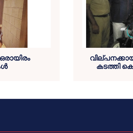
 ഒരായിരം
വില്പനക്കായി
്‍
കടത്തി കൊ