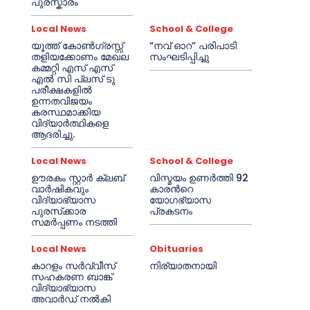
പുരസ്കാരം
Local News
School & College
യൂത്ത് കോൺഗ്രസ്സ്
“നവ് ഓറ” പരിപാടി
തളിയക്കോണം മേഖല
സംഘടിപ്പിച്ചു
കമ്മറ്റി എസ് എസ്
എൽ സി പ്ലസ് ടു
പരീക്ഷകളിൽ
ഉന്നതവിജയം
കരസ്ഥമാക്കിയ
വിദ്യാർത്ഥികളെ
ആദരിച്ചു.
Local News
School & College
ഊരകം സ്റ്റാർ ക്ലബ്
വിസ്മയം ഉണർത്തി 92
വാർഷികവും
കാരൻറെ
വിദ്യാഭ്യാസ
യോഗഭ്യാസ
പുരസ്‌ക്കാര
പ്രകടനം
സമർപ്പണം നടത്തി
Local News
Obituaries
കാറളം സർവ്വീസ്
നിര്യാതനായി
സഹകരണ ബാങ്ക്
വിദ്യാഭ്യാസ
അവാർഡ് നൽകി