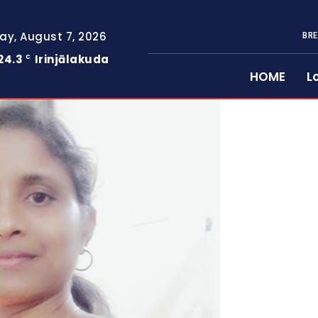
day, August 7, 2026
BRE
24.3
Irinjālakuda
C
HOME
L