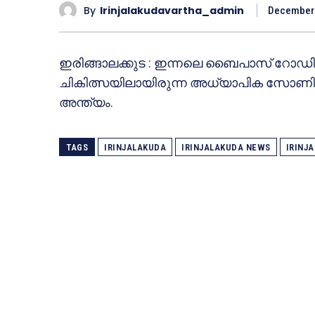
By
Irinjalakudavartha_admin
December 
ഇരിങ്ങാലക്കുട : ഇന്നലെ ബൈപാസ് റോഡില്‍
ചികിത്സയിലായിരുന്ന അധ്യാപിക സോണിയ അ
അന്ത്യം.
TAGS
IRINJALAKUDA
IRINJALAKUDA NEWS
IRINJ