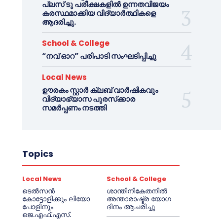
പ്ലസ് ടു പരീക്ഷകളിൽ ഉന്നതവിജയം
കരസ്ഥമാക്കിയ വിദ്യാർത്ഥികളെ
ആദരിച്ചു.
School & College
“നവ് ഓറ” പരിപാടി സംഘടിപ്പിച്ചു
Local News
ഊരകം സ്റ്റാർ ക്ലബ് വാർഷികവും
വിദ്യാഭ്യാസ പുരസ്‌ക്കാര
സമർപ്പണം നടത്തി
Topics
Local News
School & College
ടെൽസൻ
ശാന്തിനികേതനിൽ
കോട്ടോളിക്കും ലിയോ
അന്താരാഷ്ട്ര യോഗ
പോളിനും
ദിനം ആചരിച്ചു
ജെ.എഫ്.എസ്.