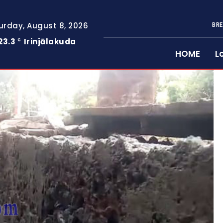
urday, August 8, 2026
BRE
23.3
Irinjālakuda
C
HOME
L