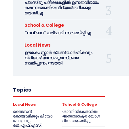
പ്ലസ് ടു പരീക്ഷകളിൽ ഉന്നതവിജയം
കരസ്ഥമാക്കിയ വിദ്യാർത്ഥികളെ
ആദരിച്ചു.
School & College
“നവ് ഓറ” പരിപാടി സംഘടിപ്പിച്ചു
Local News
ഊരകം സ്റ്റാർ ക്ലബ് വാർഷികവും
വിദ്യാഭ്യാസ പുരസ്‌ക്കാര
സമർപ്പണം നടത്തി
Topics
Local News
School & College
ടെൽസൻ
ശാന്തിനികേതനിൽ
കോട്ടോളിക്കും ലിയോ
അന്താരാഷ്ട്ര യോഗ
പോളിനും
ദിനം ആചരിച്ചു
ജെ.എഫ്.എസ്.