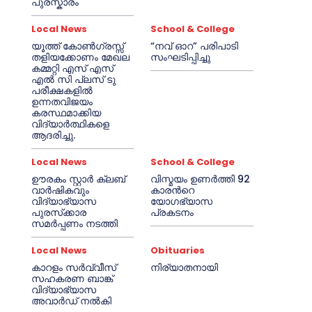
പുരസ്കാരം
Local News
School & College
യൂത്ത് കോൺഗ്രസ്സ്
“നവ് ഓറ” പരിപാടി
തളിയക്കോണം മേഖല
സംഘടിപ്പിച്ചു
കമ്മറ്റി എസ് എസ്
എൽ സി പ്ലസ് ടു
പരീക്ഷകളിൽ
ഉന്നതവിജയം
കരസ്ഥമാക്കിയ
വിദ്യാർത്ഥികളെ
ആദരിച്ചു.
Local News
School & College
ഊരകം സ്റ്റാർ ക്ലബ്
വിസ്മയം ഉണർത്തി 92
വാർഷികവും
കാരൻറെ
വിദ്യാഭ്യാസ
യോഗഭ്യാസ
പുരസ്‌ക്കാര
പ്രകടനം
സമർപ്പണം നടത്തി
Local News
Obituaries
കാറളം സർവ്വീസ്
നിര്യാതനായി
സഹകരണ ബാങ്ക്
വിദ്യാഭ്യാസ
അവാർഡ് നൽകി