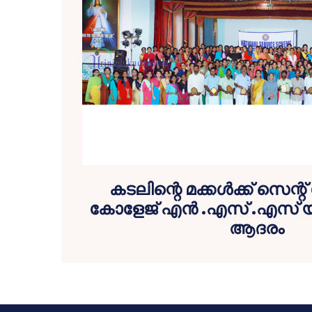
കടലിന്റെ മക്കള്‍ക്ക് സെന
കോളേജ് എന്‍ .എസ് .എസ് യ
ആദരം