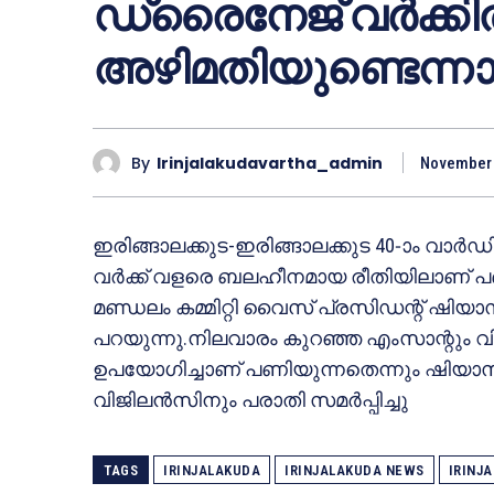
ഡ്രൈനേജ് വര്‍ക്കില
അഴിമതിയുണ്ടെന്
By
Irinjalakudavartha_admin
November 
ഇരിങ്ങാലക്കുട-ഇരിങ്ങാലക്കുട 40-ാം വാര്‍
വര്‍ക്ക് വളരെ ബലഹീനമായ രീതിയിലാണ് പണ
മണ്ഡലം കമ്മിറ്റി വൈസ് പ്രസിഡന്റ് ഷിയാസ
പറയുന്നു.നിലവാരം കുറഞ്ഞ എംസാന്റും
ഉപയോഗിച്ചാണ് പണിയുന്നതെന്നും ഷിയാസ് പറ
വിജിലന്‍സിനും പരാതി സമര്‍പ്പിച്ചു
TAGS
IRINJALAKUDA
IRINJALAKUDA NEWS
IRINJ