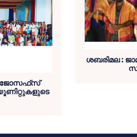
ശബരിമല : ജാമ്
സ
്റ് ജോസഫ്‌സ്
ൂണിറ്റുകളുടെ