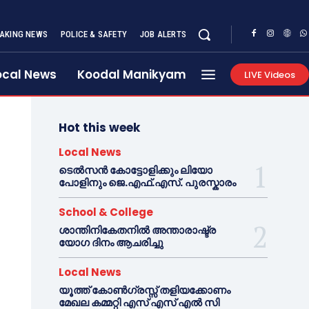
AKING NEWS
POLICE & SAFETY
JOB ALERTS
ocal News
Koodal Manikyam
LIVE Videos
Hot this week
Local News
ടെൽസൻ കോട്ടോളിക്കും ലിയോ
പോളിനും ജെ.എഫ്.എസ്. പുരസ്കാരം
School & College
ശാന്തിനികേതനിൽ അന്താരാഷ്ട്ര
യോഗ ദിനം ആചരിച്ചു
Local News
യൂത്ത് കോൺഗ്രസ്സ് തളിയക്കോണം
മേഖല കമ്മറ്റി എസ് എസ് എൽ സി