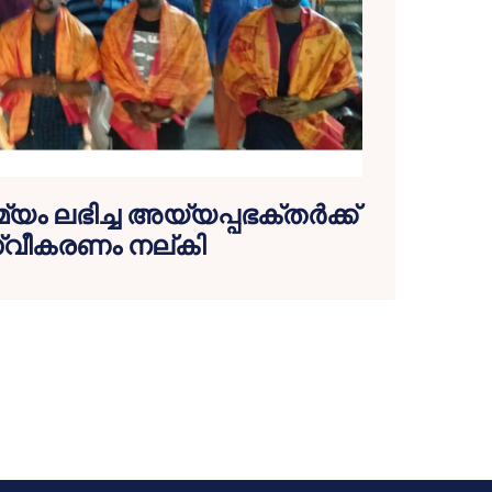
യം ലഭിച്ച അയ്യപ്പഭക്തര്‍ക്ക്
്വീകരണം നല്കി