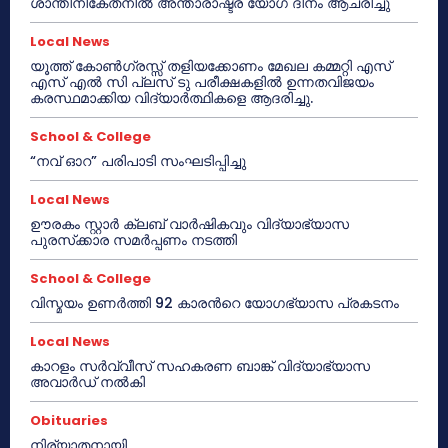
ശാന്തിനികേതനിൽ അന്താരാഷ്ട്ര യോഗ ദിനം ആചരിച്ചു
Local News
യൂത്ത് കോൺഗ്രസ്സ് തളിയക്കോണം മേഖല കമ്മറ്റി എസ്
എസ് എൽ സി പ്ലസ് ടു പരീക്ഷകളിൽ ഉന്നതവിജയം
കരസ്ഥമാക്കിയ വിദ്യാർത്ഥികളെ ആദരിച്ചു.
School & College
“നവ് ഓറ” പരിപാടി സംഘടിപ്പിച്ചു
Local News
ഊരകം സ്റ്റാർ ക്ലബ് വാർഷികവും വിദ്യാഭ്യാസ
പുരസ്‌ക്കാര സമർപ്പണം നടത്തി
School & College
വിസ്മയം ഉണർത്തി 92 കാരൻറെ യോഗഭ്യാസ പ്രകടനം
Local News
കാറളം സർവ്വീസ് സഹകരണ ബാങ്ക് വിദ്യാഭ്യാസ
അവാർഡ് നൽകി
Obituaries
നിര്യാതനായി