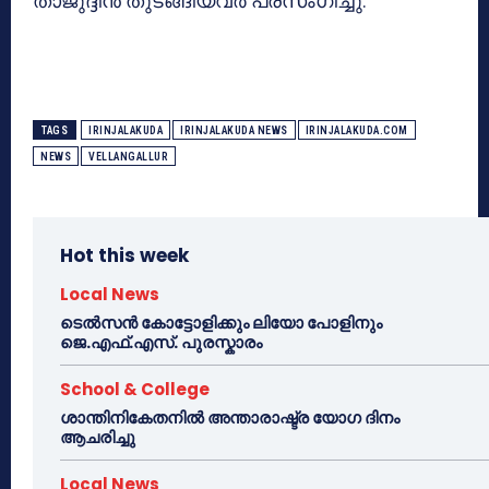
താജുദ്ദീന്‍ തുടങ്ങിയവര്‍ പ്രസംഗിച്ചു.
TAGS
IRINJALAKUDA
IRINJALAKUDA NEWS
IRINJALAKUDA.COM
NEWS
VELLANGALLUR
Hot this week
Local News
ടെൽസൻ കോട്ടോളിക്കും ലിയോ പോളിനും
ജെ.എഫ്.എസ്. പുരസ്കാരം
School & College
ശാന്തിനികേതനിൽ അന്താരാഷ്ട്ര യോഗ ദിനം
ആചരിച്ചു
Local News