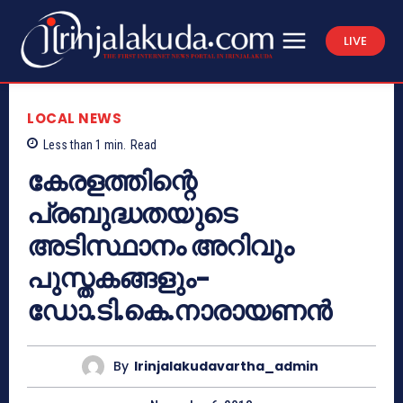
LIVE
LOCAL NEWS
Less than 1
min.
Read
കേരളത്തിന്റെ
പ്രബുദ്ധതയുടെ
അടിസ്ഥാനം അറിവും
പുസ്തകങ്ങളും-
ഡോ.ടി.കെ.നാരായണന്‍
By
Irinjalakudavartha_admin