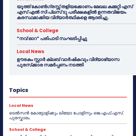
യൂത്ത് കോൺഗ്രസ്സ് തളിയക്കോണം മേഖല കമ്മറ്റി എസ്
എസ് എൽ സി പ്ലസ് ടു പരീക്ഷകളിൽ ഉന്നതവിജയം
കരസ്ഥമാക്കിയ വിദ്യാർത്ഥികളെ ആദരിച്ചു.
School & College
“നവ് ഓറ” പരിപാടി സംഘടിപ്പിച്ചു
Local News
ഊരകം സ്റ്റാർ ക്ലബ് വാർഷികവും വിദ്യാഭ്യാസ
പുരസ്‌ക്കാര സമർപ്പണം നടത്തി
Topics
Local News
ടെൽസൻ കോട്ടോളിക്കും ലിയോ പോളിനും ജെ.എഫ്.എസ്.
പുരസ്കാരം
School & College