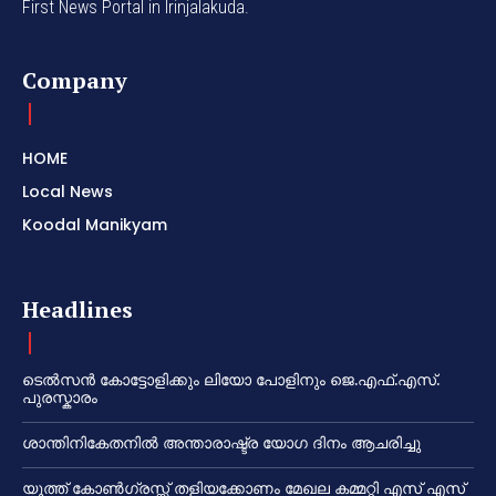
First News Portal in Irinjalakuda.
Company
HOME
Local News
Koodal Manikyam
Headlines
ടെൽസൻ കോട്ടോളിക്കും ലിയോ പോളിനും ജെ.എഫ്.എസ്.
പുരസ്കാരം
ശാന്തിനികേതനിൽ അന്താരാഷ്ട്ര യോഗ ദിനം ആചരിച്ചു
യൂത്ത് കോൺഗ്രസ്സ് തളിയക്കോണം മേഖല കമ്മറ്റി എസ് എസ്