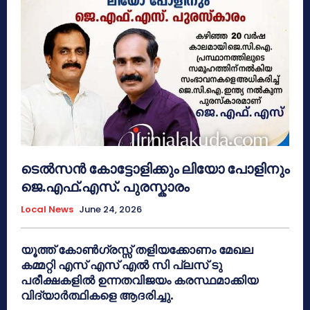
ടെൽസൻ കോട്ടോളിക്കും ലിയോ പോളിനും
ജെ.എഫ്.എസ്. പുരസ്കാരം
Local News
June 24, 2026
യൂത്ത് കോൺഗ്രസ്സ് തളിയക്കോണം മേഖല
കമ്മറ്റി എസ് എസ് എൽ സി പ്ലസ് ടു
പരീക്ഷകളിൽ ഉന്നതവിജയം കരസ്ഥമാക്കിയ
വിദ്യാർത്ഥികളെ ആദരിച്ചു.