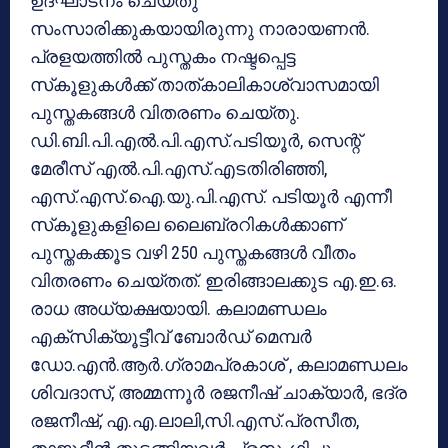
ഉദ്ഘാടനം ചെയ്തു
സംസാരിക്കുകയായിരുന്നു നാരായണന്‍.
പ്രളയത്തില്‍ പുസ്തകം നഷ്ടപ്പെട്ട
സ്‌കൂളുകള്‍ക്ക് താത്കാലികാശ്വാസമായി
പുസ്തകങ്ങള്‍ വിതരണം ചെയ്തു.
ഡി.ബി.പി.എല്‍.പി.എസ്.പടിയൂര്‍, സെന്റ്
മേരീസ് എല്‍.പി.എസ്.എടതിരിഞ്ഞി,
എസ്.എസ്.ഐ.യു.പി.എസ്. പടിയൂര്‍ എന്നീ
സ്‌കൂളുകളിലെ ലൈബ്രറികള്‍ക്കാണ്
പുസ്തകക്കൂട വഴി 250 പുസ്തകങ്ങള്‍ വീതം
വിതരണം ചെയ്തത്. ഇരിങ്ങാലക്കുട എ.ഇ.ഒ.
രാധ അധ്യക്ഷയായി. കലാമണ്ഡലം
എക്‌സിക്യൂട്ടീവ് ബോര്‍ഡ് മെമ്പര്‍
ഡോ.എന്‍.ആര്‍.ഗ്രാമപ്രകാശ് , കലാമണ്ഡലം
ശിവദാസ്, അമ്മന്നൂര്‍ രജനീഷ് ചാക്യാര്‍, ഭദ്ര
രജനീഷ്, എ.എ.ലാലി,സി.എസ്.പ്രസീത,