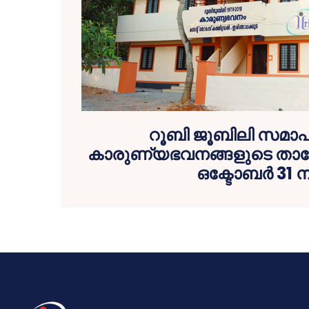
റൂബി ജൂബിലി സമാ
കാരുണ്യഭവനങ്ങളുടെ താക്
ഒക്ടോബര്‍ 31 ന്