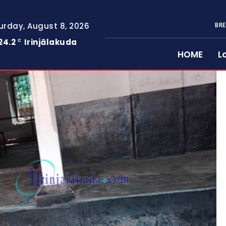
urday, August 8, 2026
BRE
24.2
Irinjālakuda
C
HOME
L