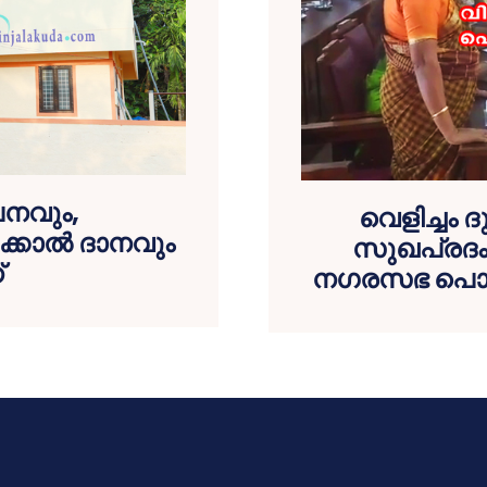
പനവും,
വെളിച്ചം 
കോല്‍ ദാനവും
സുഖപ്രദം: 
‌
നഗരസഭ പൊതുമരാമ