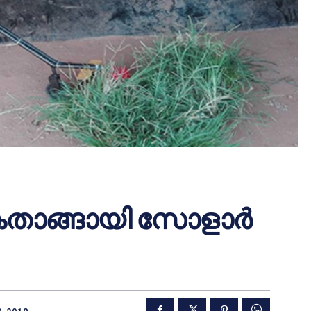
ാങ്ങായി സോളാര്‍