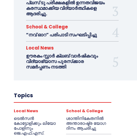
പ്ലസ് ടു പരീക്ഷകളിൽ ഉന്നതവിജയം
കരസ്ഥമാക്കിയ വിദ്യാർത്ഥികളെ
ആദരിച്ചു.
School & College
“നവ് ഓറ” പരിപാടി സംഘടിപ്പിച്ചു
Local News
ഊരകം സ്റ്റാർ ക്ലബ് വാർഷികവും
വിദ്യാഭ്യാസ പുരസ്‌ക്കാര
സമർപ്പണം നടത്തി
Topics
Local News
School & College
ടെൽസൻ
ശാന്തിനികേതനിൽ
കോട്ടോളിക്കും ലിയോ
അന്താരാഷ്ട്ര യോഗ
പോളിനും
ദിനം ആചരിച്ചു
ജെ.എഫ്.എസ്.