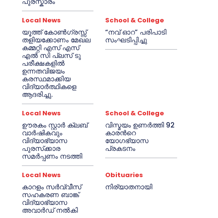
പുരസ്കാരം
Local News
School & College
യൂത്ത് കോൺഗ്രസ്സ്
“നവ് ഓറ” പരിപാടി
തളിയക്കോണം മേഖല
സംഘടിപ്പിച്ചു
കമ്മറ്റി എസ് എസ്
എൽ സി പ്ലസ് ടു
പരീക്ഷകളിൽ
ഉന്നതവിജയം
കരസ്ഥമാക്കിയ
വിദ്യാർത്ഥികളെ
ആദരിച്ചു.
Local News
School & College
ഊരകം സ്റ്റാർ ക്ലബ്
വിസ്മയം ഉണർത്തി 92
വാർഷികവും
കാരൻറെ
വിദ്യാഭ്യാസ
യോഗഭ്യാസ
പുരസ്‌ക്കാര
പ്രകടനം
സമർപ്പണം നടത്തി
Local News
Obituaries
കാറളം സർവ്വീസ്
നിര്യാതനായി
സഹകരണ ബാങ്ക്
വിദ്യാഭ്യാസ
അവാർഡ് നൽകി