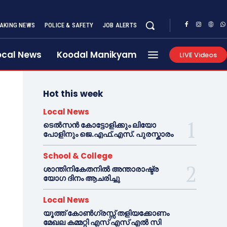
AKING NEWS
POLICE & SAFETY
JOB ALERTS
ocal News
Koodal Manikyam
LIVE Videos
Hot this week
Local News
ടെൽസൻ കോട്ടോളിക്കും ലിയോ
പോളിനും ജെ.എഫ്.എസ്. പുരസ്കാരം
School & College
ശാന്തിനികേതനിൽ അന്താരാഷ്ട്ര
യോഗ ദിനം ആചരിച്ചു
Local News
യൂത്ത് കോൺഗ്രസ്സ് തളിയക്കോണം
മേഖല കമ്മറ്റി എസ് എസ് എൽ സി