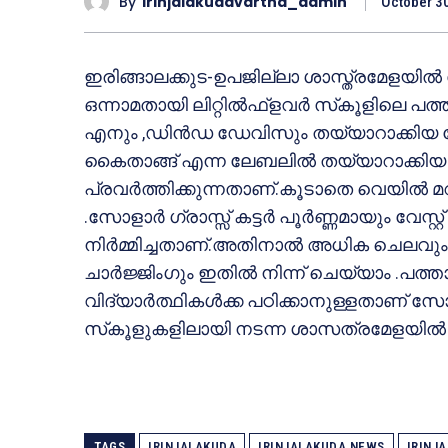
By
Irinjalakudavartha_admin
October 3
ഇരിങ്ങാലക്കുട-ഉപജില്ലാ ശാസ്ത്രമേളയില്‍
ഒന്നാമതായി ലിറ്റില്‍ഫ്‌ളവര്‍ സ്‌കൂളിലെ പത
എനും ,ഡിന്‍ഡ ഡേവിസും തയ്യാറാക്കിയ സോള
കൈതാങ്ങ് എന്ന ലേബലില്‍ തയ്യാറാക്കിയ ഗ്
പ്രവര്‍ത്തിക്കുന്നതാണ്.കൂടാതെ വെയില്‍ മ
.സോളാര്‍ ഗ്രാസ്സ് കട്ടര്‍ പൂര്‍ണ്ണമായും വേസ്റ്
നിര്‍മ്മിച്ചതാണ്.അതിനാല്‍ അധിക ചെലവു
ചാര്‍ജ്ജിംഗും ഇതില്‍ നിന്ന് ചെയ്യാം .പത്ത
വിദ്യാര്‍ത്ഥികള്‍ക്ക പഠിക്കാനുള്ളതാണ് സോളാര്
സ്‌കൂളുകളിലായി നടന്ന ശാസത്രമേളയില്‍ നി
TAGS
IRINJALAKUDA
IRINJALAKUDA NEWS
IRINJ