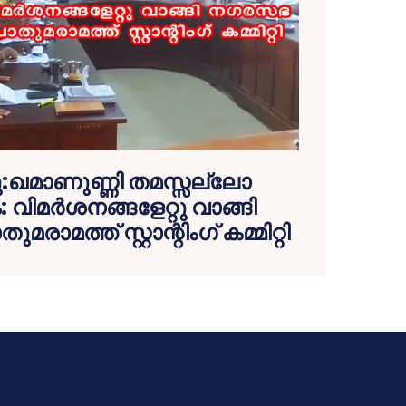
ദു:ഖമാണുണ്ണി തമസ്സല്ലോ
വിമര്‍ശനങ്ങളേറ്റു വാങ്ങി
ത്ത് സ്റ്റാന്റിംഗ് കമ്മിറ്റി